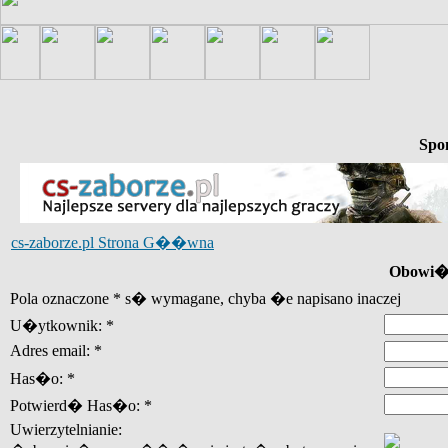
Spo
cs-zaborze.pl Strona G��wna
Obowi�z
Pola oznaczone * s� wymagane, chyba �e napisano inaczej
U�ytkownik: *
Adres email: *
Has�o: *
Potwierd� Has�o: *
Uwierzytelnianie: