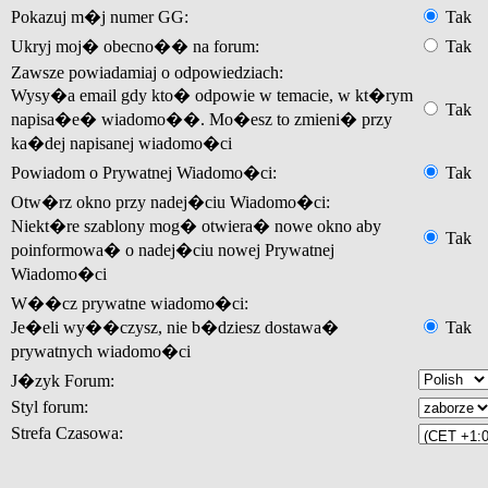
Pokazuj m�j numer GG:
Tak
Ukryj moj� obecno�� na forum:
Tak
Zawsze powiadamiaj o odpowiedziach:
Wysy�a email gdy kto� odpowie w temacie, w kt�rym
Tak
napisa�e� wiadomo��. Mo�esz to zmieni� przy
ka�dej napisanej wiadomo�ci
Powiadom o Prywatnej Wiadomo�ci:
Tak
Otw�rz okno przy nadej�ciu Wiadomo�ci:
Niekt�re szablony mog� otwiera� nowe okno aby
Tak
poinformowa� o nadej�ciu nowej Prywatnej
Wiadomo�ci
W��cz prywatne wiadomo�ci:
Je�eli wy��czysz, nie b�dziesz dostawa�
Tak
prywatnych wiadomo�ci
J�zyk Forum:
Styl forum:
Strefa Czasowa: