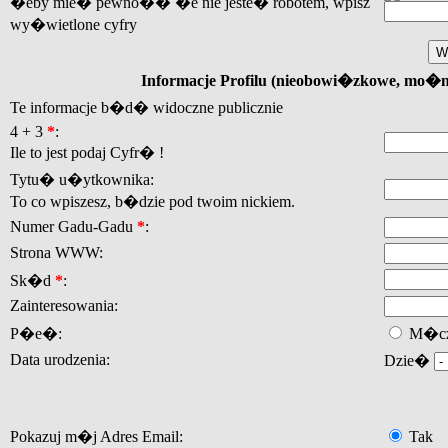
�eby mie� pewno�� �e nie jeste� robotem, wpisz
wy�wietlone cyfry
Informacje Profilu (nieobowi�zkowe, mo�
Te informacje b�d� widoczne publicznie
4 + 3
*
:
Ile to jest podaj Cyfr� !
Tytu� u�ytkownika:
To co wpiszesz, b�dzie pod twoim nickiem.
Numer Gadu-Gadu
*
:
Strona WWW:
Sk�d
*
:
Zainteresowania:
P�e�:
M�cz
Data urodzenia:
Dzie�
Pokazuj m�j Adres Email:
Tak