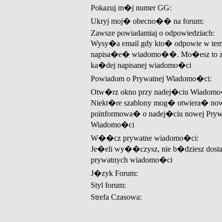
Pokazuj m�j numer GG:
Ukryj moj� obecno�� na forum:
Zawsze powiadamiaj o odpowiedziach:
Wysy�a email gdy kto� odpowie w tem
napisa�e� wiadomo��. Mo�esz to z
ka�dej napisanej wiadomo�ci
Powiadom o Prywatnej Wiadomo�ci:
Otw�rz okno przy nadej�ciu Wiadomo
Niekt�re szablony mog� otwiera� now
poinformowa� o nadej�ciu nowej Pryw
Wiadomo�ci
W��cz prywatne wiadomo�ci:
Je�eli wy��czysz, nie b�dziesz dos
prywatnych wiadomo�ci
J�zyk Forum:
Styl forum:
Strefa Czasowa: