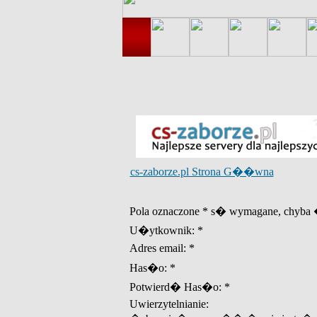
cs-zaborze.pl Strona G��wna
Pola oznaczone * s� wymagane, chyba �
U�ytkownik: *
Adres email: *
Has�o: *
Potwierd� Has�o: *
Uwierzytelnianie: