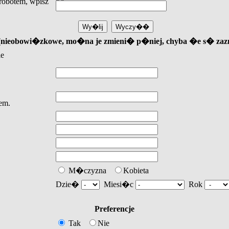
obotem, wpisz
u (nieobowi�zkowe, mo�na je zmieni� p�niej, chyba �e s� za
ie
em.
M�czyzna
Kobieta
Dzie�
Miesi�c
Rok
Preferencje
Tak
Nie