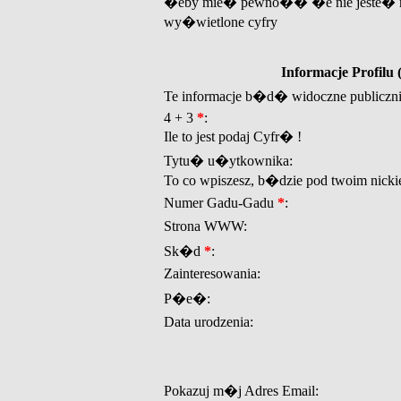
�eby mie� pewno�� �e nie jeste� r
wy�wietlone cyfry
Informacje Profil
Te informacje b�d� widoczne publiczn
4 + 3
*
:
Ile to jest podaj Cyfr� !
Tytu� u�ytkownika:
To co wpiszesz, b�dzie pod twoim nicki
Numer Gadu-Gadu
*
:
Strona WWW:
Sk�d
*
:
Zainteresowania:
P�e�:
Data urodzenia:
Pokazuj m�j Adres Email: