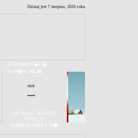
Dzisiaj jest
7
sierpnia,
2026 roku
ZAPOMNIA�E�
HAS�A?
KLIK
NIE MASZ JESZCZE
KONTA?
ZAREJESTRUJ SI�