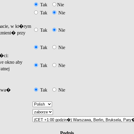
Tak
Nie
Tak
Nie
acie, w kt�rym
Tak
Nie
mieni� przy
Tak
Nie
�ci:
e okno aby
Tak
Nie
atnej
tawa�
Tak
Nie
Podpis