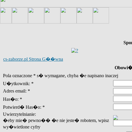
Spo
cs-zaborze.pl Strona G��wna
Obowi�z
Pola oznaczone * s� wymagane, chyba �e napisano inaczej
U�ytkownik: *
Adres email: *
Has�o: *
Potwierd� Has�o: *
Uwierzytelnianie:
�eby mie� pewno�� �e nie jeste� robotem, wpisz
wy�wietlone cyfry