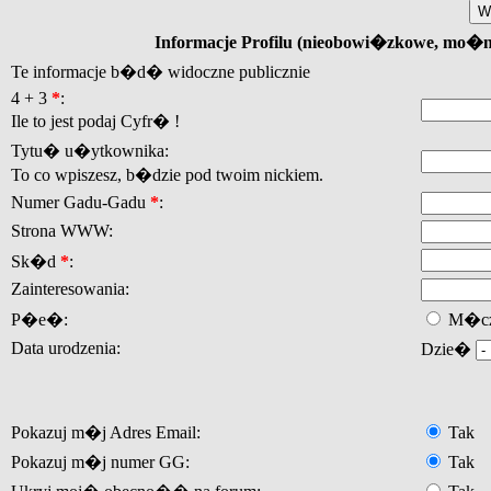
Informacje Profilu (nieobowi�zkowe, mo�
Te informacje b�d� widoczne publicznie
4 + 3
*
:
Ile to jest podaj Cyfr� !
Tytu� u�ytkownika:
To co wpiszesz, b�dzie pod twoim nickiem.
Numer Gadu-Gadu
*
:
Strona WWW:
Sk�d
*
:
Zainteresowania:
P�e�:
M�cz
Data urodzenia:
Dzie�
Pokazuj m�j Adres Email:
Tak
Pokazuj m�j numer GG:
Tak