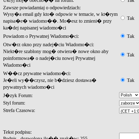
Ukryj moj� obecno�� na forum:
Tak
Zawsze powiadamiaj o odpowiedziach:
Wysy�a email gdy kto� odpowie w temacie, w kt�rym
Tak
napisa�e� wiadomo��. Mo�esz to zmieni� przy
ka�dej napisanej wiadomo�ci
Powiadom o Prywatnej Wiadomo�ci:
Tak
Otw�rz okno przy nadej�ciu Wiadomo�ci:
Niekt�re szablony mog� otwiera� nowe okno aby
Tak
poinformowa� o nadej�ciu nowej Prywatnej
Wiadomo�ci
W��cz prywatne wiadomo�ci:
Je�eli wy��czysz, nie b�dziesz dostawa�
Tak
prywatnych wiadomo�ci
J�zyk Forum:
Styl forum:
Strefa Czasowa:
Tekst podpisu:
Podpis - dozwolona ilo�� znak�w: 255