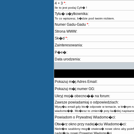
4 + 3
*
:
Ile to jest podaj Cyfr� !
Tytu� u�ytkownika:
To co wpiszesz, b�dzie pod twoim nickiem.
Numer Gadu-Gadu
*
:
Strona WWW:
Sk�d
*
:
Zainteresowania:
P�e�:
Data urodzenia:
Pokazuj m�j Adres Email:
Pokazuj m�j numer GG:
Ukryj moj� obecno�� na forum:
Zawsze powiadamiaj o odpowiedziach:
Wysy�a email gdy kto� odpowie w temacie, w kt�rym
wiadomo��. Mo�esz to zmieni� przy ka�dej napisane
Powiadom o Prywatnej Wiadomo�ci:
Otw�rz okno przy nadej�ciu Wiadomo�ci:
Niekt�re szablony mog� otwiera� nowe okno aby poi
nadej�ciu nowej Prywatnej Wiadomo�ci