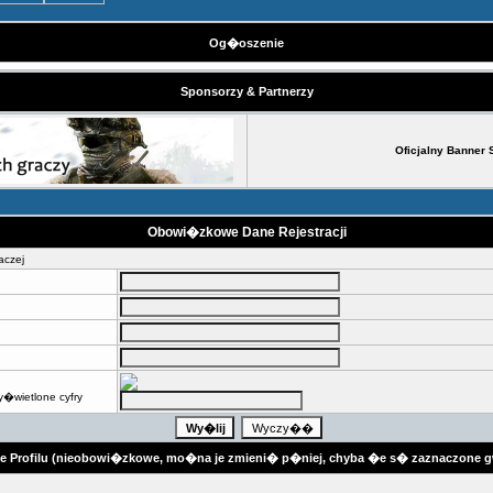
Og�oszenie
Sponsorzy & Partnerzy
Oficjalny Banner 
Obowi�zkowe Dane Rejestracji
aczej
�wietlone cyfry
je Profilu (nieobowi�zkowe, mo�na je zmieni� p�niej, chyba �e s� zaznaczone 