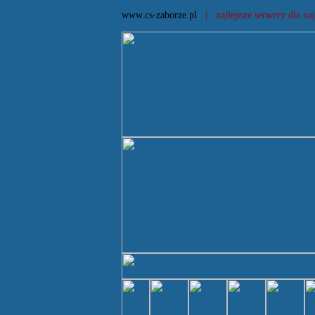
www.cs-zaborze.pl
| najlepsze serwery dla naj