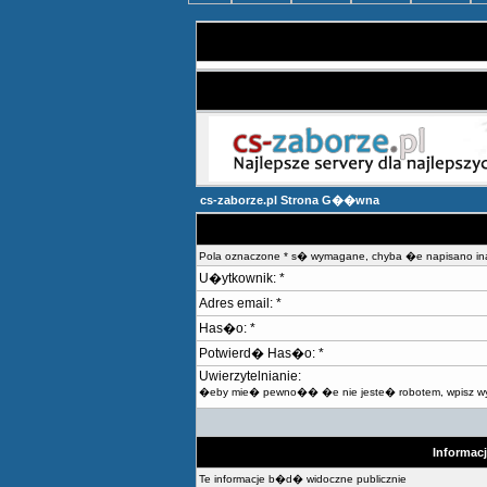
cs-zaborze.pl Strona G��wna
Pola oznaczone * s� wymagane, chyba �e napisano in
U�ytkownik: *
Adres email: *
Has�o: *
Potwierd� Has�o: *
Uwierzytelnianie:
�eby mie� pewno�� �e nie jeste� robotem, wpisz wy
Informac
Te informacje b�d� widoczne publicznie