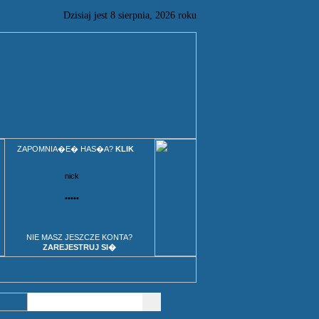
Dzisiaj jest
8
sierpnia,
2026 roku
ZAPOMNIA�E� HAS�A?
KLIK
NIE MASZ JESZCZE KONTA?
ZAREJESTRUJ SI�