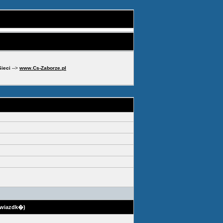
Sieci
-->
www.Cs-Zaborze.pl
gwiazdk�)