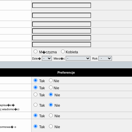
M�czyzna
Kobieta
Dzie�
Miesi�c
Rok
Preferencje
Tak
Nie
Tak
Nie
Tak
Nie
 napisa�e�
Tak
Nie
j wiadomo�ci
Tak
Nie
Tak
Nie
nformowa� o