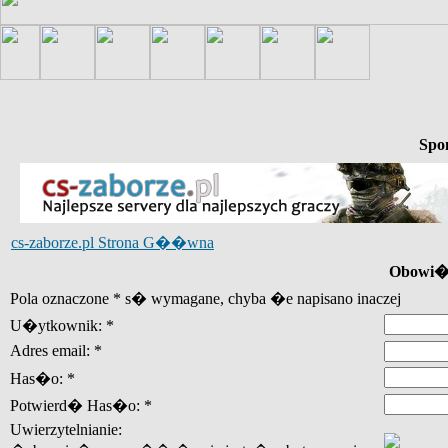
Spo
cs-zaborze.pl Strona G��wna
Obowi�z
Pola oznaczone * s� wymagane, chyba �e napisano inaczej
U�ytkownik: *
Adres email: *
Has�o: *
Potwierd� Has�o: *
Uwierzytelnianie: