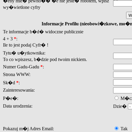
�eby mie� pewno�� �e nie jeste� robotem, wpisz
wy�wietlone cyfry
Informacje Profilu (nieobowi�zkowe, mo�
Te informacje b�d� widoczne publicznie
4 + 3
*
:
Ile to jest podaj Cyfr� !
Tytu� u�ytkownika:
To co wpiszesz, b�dzie pod twoim nickiem.
Numer Gadu-Gadu
*
:
Strona WWW:
Sk�d
*
:
Zainteresowania:
P�e�:
M�cz
Data urodzenia:
Dzie�
Pokazuj m�j Adres Email:
Tak