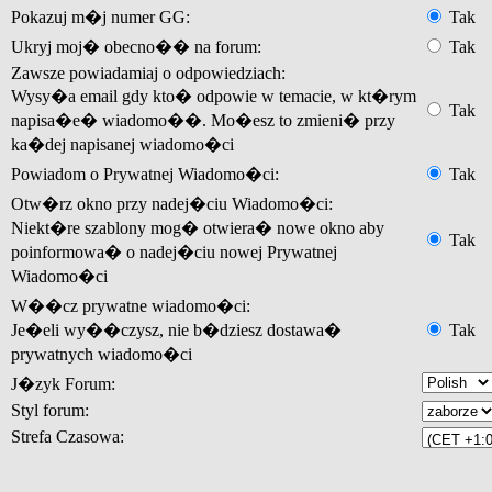
Pokazuj m�j numer GG:
Tak
Ukryj moj� obecno�� na forum:
Tak
Zawsze powiadamiaj o odpowiedziach:
Wysy�a email gdy kto� odpowie w temacie, w kt�rym
Tak
napisa�e� wiadomo��. Mo�esz to zmieni� przy
ka�dej napisanej wiadomo�ci
Powiadom o Prywatnej Wiadomo�ci:
Tak
Otw�rz okno przy nadej�ciu Wiadomo�ci:
Niekt�re szablony mog� otwiera� nowe okno aby
Tak
poinformowa� o nadej�ciu nowej Prywatnej
Wiadomo�ci
W��cz prywatne wiadomo�ci:
Je�eli wy��czysz, nie b�dziesz dostawa�
Tak
prywatnych wiadomo�ci
J�zyk Forum:
Styl forum:
Strefa Czasowa: