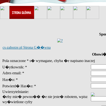
Spo
cs-zaborze.pl Strona G��wna
Obowi�z
Pola oznaczone * s� wymagane, chyba �e napisano inaczej
U�ytkownik: *
Adres email: *
Has�o: *
Potwierd� Has�o: *
Uwierzytelnianie:
�eby mie� pewno�� �e nie jeste� robotem, wpisz
wy�wietlone cyfry