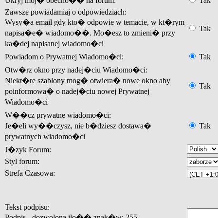
Ukryj moj� obecno�� na forum:
Tak
Zawsze powiadamiaj o odpowiedziach:
Wysy�a email gdy kto� odpowie w temacie, w kt�rym
Tak
napisa�e� wiadomo��. Mo�esz to zmieni� przy
ka�dej napisanej wiadomo�ci
Powiadom o Prywatnej Wiadomo�ci:
Tak
Otw�rz okno przy nadej�ciu Wiadomo�ci:
Niekt�re szablony mog� otwiera� nowe okno aby
Tak
poinformowa� o nadej�ciu nowej Prywatnej
Wiadomo�ci
W��cz prywatne wiadomo�ci:
Je�eli wy��czysz, nie b�dziesz dostawa�
Tak
prywatnych wiadomo�ci
J�zyk Forum:
Styl forum:
Strefa Czasowa:
Tekst podpisu:
Podpis - dozwolona ilo�� znak�w: 255