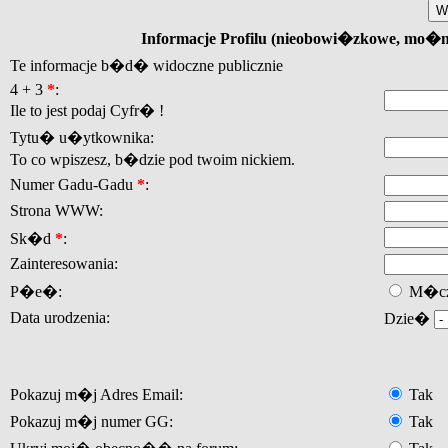
Informacje Profilu (nieobowi�zkowe, mo�
Te informacje b�d� widoczne publicznie
4 + 3
*
:
Ile to jest podaj Cyfr� !
Tytu� u�ytkownika:
To co wpiszesz, b�dzie pod twoim nickiem.
Numer Gadu-Gadu
*
:
Strona WWW:
Sk�d
*
:
Zainteresowania:
P�e�:
M�cz
Data urodzenia:
Dzie�
Pokazuj m�j Adres Email:
Tak
Pokazuj m�j numer GG:
Tak