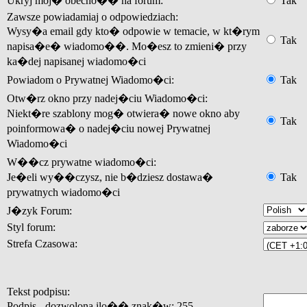
Ukryj moj� obecno�� na forum:
Tak
Zawsze powiadamiaj o odpowiedziach:
Wysy�a email gdy kto� odpowie w temacie, w kt�rym
Tak
napisa�e� wiadomo��. Mo�esz to zmieni� przy
ka�dej napisanej wiadomo�ci
Powiadom o Prywatnej Wiadomo�ci:
Tak
Otw�rz okno przy nadej�ciu Wiadomo�ci:
Niekt�re szablony mog� otwiera� nowe okno aby
Tak
poinformowa� o nadej�ciu nowej Prywatnej
Wiadomo�ci
W��cz prywatne wiadomo�ci:
Je�eli wy��czysz, nie b�dziesz dostawa�
Tak
prywatnych wiadomo�ci
J�zyk Forum:
Styl forum:
Strefa Czasowa:
Tekst podpisu:
Podpis - dozwolona ilo�� znak�w: 255