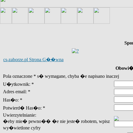
Spo
cs-zaborze.pl Strona G��wna
Obowi�z
Pola oznaczone * s� wymagane, chyba �e napisano inaczej
U�ytkownik: *
Adres email: *
Has�o: *
Potwierd� Has�o: *
Uwierzytelnianie:
�eby mie� pewno�� �e nie jeste� robotem, wpisz
wy�wietlone cyfry