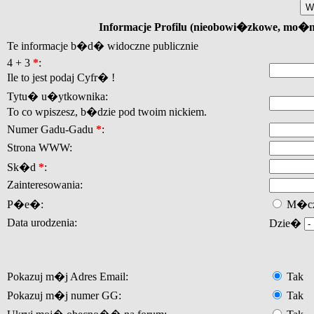
Informacje Profilu (nieobowi�zkowe, mo�
Te informacje b�d� widoczne publicznie
4 + 3
*
:
Ile to jest podaj Cyfr� !
Tytu� u�ytkownika:
To co wpiszesz, b�dzie pod twoim nickiem.
Numer Gadu-Gadu
*
:
Strona WWW:
Sk�d
*
:
Zainteresowania:
P�e�:
M�cz
Data urodzenia:
Dzie�
Pokazuj m�j Adres Email:
Tak
Pokazuj m�j numer GG:
Tak