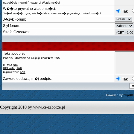
nadej�ciu nowej Prywatnej Wiadomo�ci
W��cz prywatne wiadomo�ci:
Tak
Je�eli wy��czysz, nie b�dziesz dostawa� prywatnych wiadomo�ci
J�zyk Forum:
Styl forum:
Strefa Czasowa:
Tekst podpisu:
Podpis - dozwolona ilo�� znak�w: 255
HTML:
NIE
BBCode
:
TAK
U�mieszki:
TAK
Zawsze dodawaj m�j podpis:
Tak
Powered by
phpBB
Copyright 2010 by www.cs-zaborze.pl