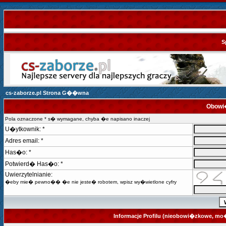
S
cs-zaborze.pl Strona G��wna
Obowi�
Pola oznaczone * s� wymagane, chyba �e napisano inaczej
U�ytkownik: *
Adres email: *
Has�o: *
Potwierd� Has�o: *
Uwierzytelnianie:
�eby mie� pewno�� �e nie jeste� robotem, wpisz wy�wietlone cyfry
Informacje Profilu (nieobowi�zkowe, m