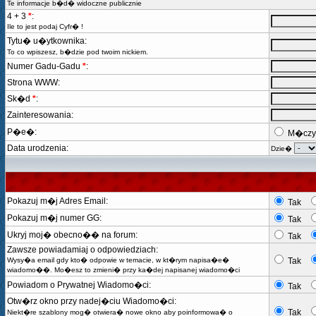
Te informacje b�d� widoczne publicznie
4 + 3
*
:
Ile to jest podaj Cyfr� !
Tytu� u�ytkownika:
To co wpiszesz, b�dzie pod twoim nickiem.
Numer Gadu-Gadu
*
:
Strona WWW:
Sk�d
*
:
Zainteresowania:
P�e�:
M�czy
Data urodzenia:
Dzie�
Pokazuj m�j Adres Email:
Tak
Pokazuj m�j numer GG:
Tak
Ukryj moj� obecno�� na forum:
Tak
Zawsze powiadamiaj o odpowiedziach:
Wysy�a email gdy kto� odpowie w temacie, w kt�rym napisa�e�
Tak
wiadomo��. Mo�esz to zmieni� przy ka�dej napisanej wiadomo�ci
Powiadom o Prywatnej Wiadomo�ci:
Tak
Otw�rz okno przy nadej�ciu Wiadomo�ci:
Tak
Niekt�re szablony mog� otwiera� nowe okno aby poinformowa� o