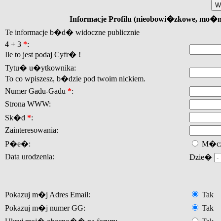
Informacje Profilu (nieobowi�zkowe, mo�
Te informacje b�d� widoczne publicznie
4 + 3
*
:
Ile to jest podaj Cyfr� !
Tytu� u�ytkownika:
To co wpiszesz, b�dzie pod twoim nickiem.
Numer Gadu-Gadu
*
:
Strona WWW:
Sk�d
*
:
Zainteresowania:
P�e�:
M�cz
Data urodzenia:
Dzie�
Pokazuj m�j Adres Email:
Tak
Pokazuj m�j numer GG:
Tak