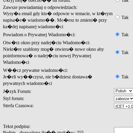
Ukryj moj� obecno�� na forum:
Tak
Zawsze powiadamiaj o odpowiedziach:
Wysy�a email gdy kto� odpowie w temacie, w kt�rym
Tak
napisa�e� wiadomo��. Mo�esz to zmieni� przy
ka�dej napisanej wiadomo�ci
Powiadom o Prywatnej Wiadomo�ci:
Tak
Otw�rz okno przy nadej�ciu Wiadomo�ci:
Niekt�re szablony mog� otwiera� nowe okno aby
Tak
poinformowa� o nadej�ciu nowej Prywatnej
Wiadomo�ci
W��cz prywatne wiadomo�ci:
Je�eli wy��czysz, nie b�dziesz dostawa�
Tak
prywatnych wiadomo�ci
J�zyk Forum:
Styl forum:
Strefa Czasowa:
Tekst podpisu:
Podpis - dozwolona ilo�� znak�w: 255