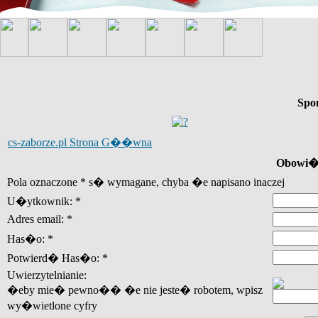
Spo
cs-zaborze.pl Strona G��wna
Obowi�z
Pola oznaczone * s� wymagane, chyba �e napisano inaczej
U�ytkownik: *
Adres email: *
Has�o: *
Potwierd� Has�o: *
Uwierzytelnianie:
�eby mie� pewno�� �e nie jeste� robotem, wpisz
wy�wietlone cyfry