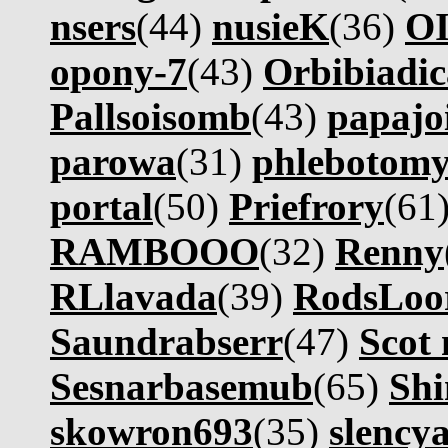
nsers
(44)
nusieK
(36)
OI
opony-7
(43)
Orbibiadic
Pallsoisomb
(43)
papajo
parowa
(31)
phlebotomy
portal
(50)
Priefrory
(61
RAMBOOO
(32)
Renny
RLlavada
(39)
RodsLoo
Saundrabserr
(47)
Scot 
Sesnarbasemub
(65)
Shi
skowron693
(35)
slencya