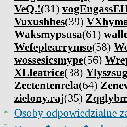
VeQ.!
(31)
vogEngassE
Vuxushhes
(39)
VXhym
Waksmypsusa
(61)
wall
Wefeplearrymso
(58)
We
wossesicsmype
(56)
Wre
XLleatrice
(38)
Ylyszsu
Zectentenrela
(64)
Zene
zielony.raj
(35)
Zqglyb
Osoby odpowiedzialne z