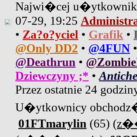
Najwi�cej u�ytkown
07-29, 19:25
Administr
•
Za?o?yciel
•
Grafik
•
@Only DD2
•
@4FUN
@Deathrun
•
@Zombi
Dziewczyny ;*
•
Antiche
Przez ostatnie 24 godzin
U�ytkownicy obchodz�
01FTmarylin
(65)
(z�