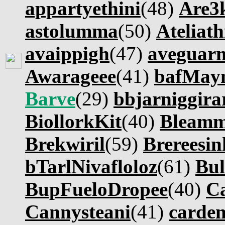
appartyethini
(48)
Are3
astolumma
(50)
Ateliath
avaippigh
(47)
aveguar
Awarageee
(41)
bafMay
Barve
(29)
bbjarniggira
BiollorkKit
(40)
Bleamm
Brekwiril
(59)
Brereesin
bTarlNivafloloz
(61)
Bul
BupFueloDropee
(40)
C
Cannysteani
(41)
carde