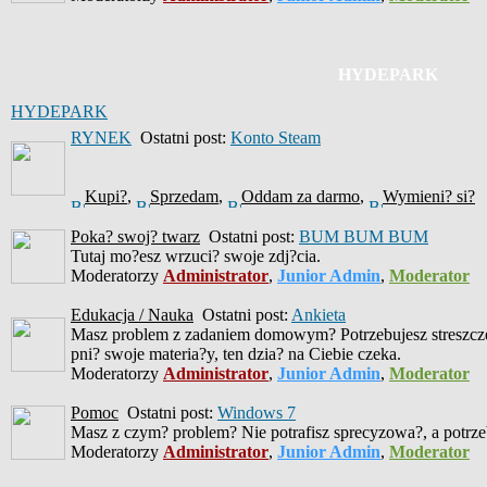
HYDEPARK
HYDEPARK
RYNEK
Ostatni post:
Konto Steam
Kupi?
,
Sprzedam
,
Oddam za darmo
,
Wymieni? si?
Poka? swoj? twarz
Ostatni post:
BUM BUM BUM
Tutaj mo?esz wrzuci? swoje zdj?cia.
Moderatorzy
Administrator
,
Junior Admin
,
Moderator
Edukacja / Nauka
Ostatni post:
Ankieta
Masz problem z zadaniem domowym? Potrzebujesz streszczen
pni? swoje materia?y, ten dzia? na Ciebie czeka.
Moderatorzy
Administrator
,
Junior Admin
,
Moderator
Pomoc
Ostatni post:
Windows 7
Masz z czym? problem? Nie potrafisz sprecyzowa?, a potrzeb
Moderatorzy
Administrator
,
Junior Admin
,
Moderator