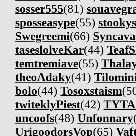
sosser555
(81)
souavegr
sposseasype
(55)
stooky
Swegreemi
(66)
Syncava
taseslolveKar
(44)
TeafS
temtremiave
(55)
Thala
theoAdaky
(41)
Tilomin
bolo
(44)
Tosoxstaism
(5
twiteklyPiest
(42)
TYT
uncoofs
(48)
Unfonnary
UrigoodorsVop
(65)
Vaf