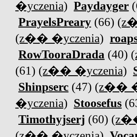
�yczenia)
Paydayger
(
PrayelsPreary
(66)
(z�
(z�� �yczenia)
roaps
RowTooraDrada
(40)
(61)
(z�� �yczenia)
Shinpserc
(47)
(z�� �
�yczenia)
Stoosefus
(6
Timothyjserj
(60)
(z��
(z�� �yczenia)
Voca