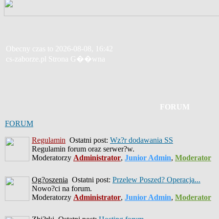
Obecny czas to 2026-08-08, 16:42
cs-zaborze.pl Strona G��wna
FORUM
FORUM
Regulamin
Ostatni post:
Wz?r dodawania SS
Regulamin forum oraz serwer?w.
Moderatorzy
Administrator
,
Junior Admin
,
Moderator
Og?oszenia
Ostatni post:
Przelew Poszed? Operacja...
Nowo?ci na forum.
Moderatorzy
Administrator
,
Junior Admin
,
Moderator