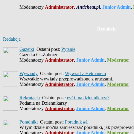
Moderatorzy
Administrator
,
Anticheat.pl
,
Junior Admin
,
Redakcja
Redakcja
Gazetki
Ostatni post:
Pytanie
Gazetka Cs-Zaborze
Moderatorzy
Administrator
,
Junior Admin
,
Moderator
Wywiady
Ostatni post:
Wywiad z Hetmanem
Wszystkie wywiady przeprowadzone z graczami.
Moderatorzy
Administrator
,
Junior Admin
,
Moderator
Rekrutacja
Ostatni post:
evO` na dziennikarza?
Podania na Dziennikarzy
Moderatorzy
Administrator
,
Junior Admin
,
Moderator
Poradniki
Ostatni post:
Poradnik #1
W tym dziale mo?na zamieszcza? poradniki, jak przeprowad
Moderatorzy
Administrator
,
Junior Admin
,
Moderator