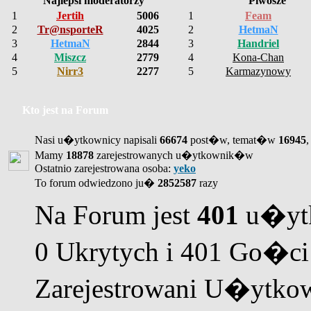
Najlepsi moderatorzy
Piwosze
1
Jertih
5006
1
Feam
2
Tr@nsporteR
4025
2
HetmaN
3
HetmaN
2844
3
Handriel
4
Miszcz
2779
4
Kona-Chan
5
Nirr3
2277
5
Karmazynowy
Kto jest na Forum
Nasi u�ytkownicy napisali
66674
post�w, temat�w
16945
,
Mamy
18878
zarejestrowanych u�ytkownik�w
Ostatnio zarejestrowana osoba:
yeko
To forum odwiedzono ju�
2852587
razy
Na Forum jest
401
u�ytk
0 Ukrytych i 401 Go�ci
Zarejestrowani U�ytkow