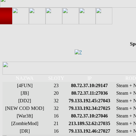
Sp
NAZWA
SLOTY
IP
ROD
[4FUN]
23
80.72.37.10:29147
Steam + 
[JB]
20
80.72.37.11:27036
Steam + 
[DD2]
32
79.133.192.45:27043
Steam + 
[NEW COD MOD]
32
79.133.192.34:27025
Steam + 
[War3ft]
16
80.72.37.10:27046
Steam + 
[ZombieMod]
21
213.189.52.62:27035
Steam + 
[DR]
16
79.133.192.46:27027
Steam + 