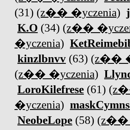
(31)
(z�� �yczenia)
K.O
(34)
(z�� �yczen
�yczenia)
KetReimebi
kinzlbnvv
(63)
(z�� �
(z�� �yczenia)
Llyn
LoroKilefrese
(61)
(z�
�yczenia)
maskCymns
NeobeLope
(58)
(z�� 