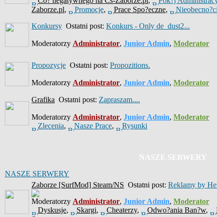
Co? negatywnego na Cs-Zaborze.pl
,
Pok?j Administrac
Zaborze.pl
,
Promocje
,
Prace Spo?eczne
,
Nieobecno?c
Konkursy
Ostatni post:
Konkurs - Only de_dust2...
Moderatorzy
Administrator
,
Junior Admin
,
Moderator
Propozycje
Ostatni post:
Propozitions.
Moderatorzy
Administrator
,
Junior Admin
,
Moderator
Grafika
Ostatni post:
Zapraszam....
Moderatorzy
Administrator
,
Junior Admin
,
Moderator
Zlecenia
,
Nasze Prace
,
Rysunki
NASZE SERWERY
NASZE SERWERY
Zaborze [SurfMod] Steam/NS
Ostatni post:
Reklamy by He
Moderatorzy
Administrator
,
Junior Admin
,
Moderator
Dyskusje
,
Skargi
,
Cheaterzy
,
Odwo?ania Ban?w
,