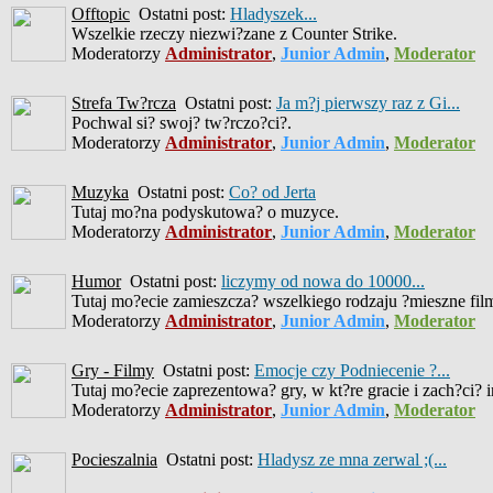
Offtopic
Ostatni post:
Hladyszek...
Wszelkie rzeczy niezwi?zane z Counter Strike.
Moderatorzy
Administrator
,
Junior Admin
,
Moderator
Strefa Tw?rcza
Ostatni post:
Ja m?j pierwszy raz z Gi...
Pochwal si? swoj? tw?rczo?ci?.
Moderatorzy
Administrator
,
Junior Admin
,
Moderator
Muzyka
Ostatni post:
Co? od Jerta
Tutaj mo?na podyskutowa? o muzyce.
Moderatorzy
Administrator
,
Junior Admin
,
Moderator
Humor
Ostatni post:
liczymy od nowa do 10000...
Tutaj mo?ecie zamieszcza? wszelkiego rodzaju ?mieszne filmiki
Moderatorzy
Administrator
,
Junior Admin
,
Moderator
Gry - Filmy
Ostatni post:
Emocje czy Podniecenie ?...
Tutaj mo?ecie zaprezentowa? gry, w kt?re gracie i zach?ci? 
Moderatorzy
Administrator
,
Junior Admin
,
Moderator
Pocieszalnia
Ostatni post:
Hladysz ze mna zerwal ;(...