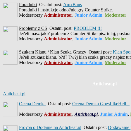
Poradniki
Ostatni post:
AmxBans
Poradniki i instrukcje odno?nie gry Counter Strike.
Moderatorzy
Administrator
,
Junior Admin
,
Moderator
Problemy z CS
Ostatni post:
PROBLEM !!!
Je?eli masz jaki? problem z Counter Strike pisz tutaj, posta
Moderatorzy
Administrator
,
Junior Admin
,
Moderator
Szukam Klanu / Klan Szuka Graczy
Ostatni post:
Klan Spo
Je?eli szukasz klanu, b?d? Tw?j klan szuka graczy napisz tut
Moderatorzy
Administrator
,
Junior Admin
,
Moderator
Anticheat.pl
Anticheat.pl
Ocena Demka
Ostatni post:
Ocena Demka GoesLikeHell...
Moderatorzy
Administrator
,
Anticheat.pl
,
Junior Admin
,
Pro?ba o Dodanie na Anticheat.pl
Ostatni post:
Dodawanie p