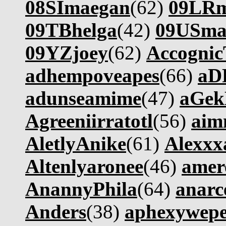
08SImaegan
(62)
09LRm
09TBhelga
(42)
09USma
09YZjoey
(62)
Accogni
adhempoveapes
(66)
aD
adunseamime
(47)
aGe
Agreeniirratotl
(56)
aim
AletlyAnike
(61)
Alexx
Altenlyaronee
(46)
amer
AnannyPhila
(64)
anarc
Anders
(38)
aphexywep