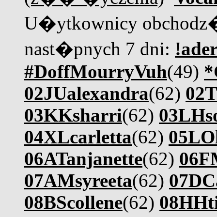
U�ytkownicy obchodz�
nast�pnych 7 dni:
!ader
#DoffMourryVuh
(49)
*
02JUalexandra
(62)
02T
03KKsharri
(62)
03LHs
04XLcarletta
(62)
05LO
06ATanjanette
(62)
06F
07AMsyreeta
(62)
07DCa
08BScollene
(62)
08HHt