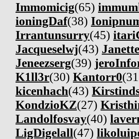
Immomicig
(65)
immum
ioningDaf
(38)
Ionipnu
Irrantunsurry
(45)
itar
Jacqueselwj
(43)
Janett
Jeneezserg
(39)
jeroInfo
K1ll3r
(30)
Kantorr0
(3
kicenhach
(43)
Kirstind
KondzioKZ
(27)
Kristh
Landolfosvay
(40)
lave
LigDigelall
(47)
likoluip