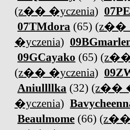
(z�� �yczenia)
07PE
07TMdora
(65)
(z�� 
�yczenia)
09BGmarle
09GCayako
(65)
(z��
(z�� �yczenia)
09ZW
Aniullllka
(32)
(z�� �
�yczenia)
Bavycheenn
Beaulmome
(66)
(z�� 