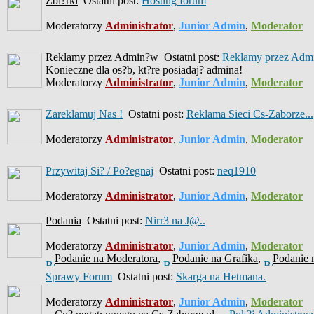
Zbi?rki
Ostatni post:
Hosting forum
Moderatorzy
Administrator
,
Junior Admin
,
Moderator
Reklamy przez Admin?w
Ostatni post:
Reklamy przez Admi
Konieczne dla os?b, kt?re posiadaj? admina!
Moderatorzy
Administrator
,
Junior Admin
,
Moderator
Zareklamuj Nas !
Ostatni post:
Reklama Sieci Cs-Zaborze...
Moderatorzy
Administrator
,
Junior Admin
,
Moderator
Przywitaj Si? / Po?egnaj
Ostatni post:
neq1910
Moderatorzy
Administrator
,
Junior Admin
,
Moderator
Podania
Ostatni post:
Nirr3 na J@..
Moderatorzy
Administrator
,
Junior Admin
,
Moderator
Podanie na Moderatora
,
Podanie na Grafika
,
Podanie 
Sprawy Forum
Ostatni post:
Skarga na Hetmana.
Moderatorzy
Administrator
,
Junior Admin
,
Moderator