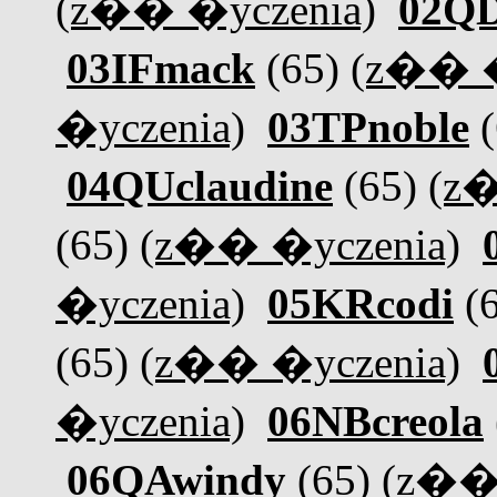
(z�� �yczenia)
02QD
03IFmack
(65)
(z�� �
�yczenia)
03TPnoble
(
04QUclaudine
(65)
(z�
(65)
(z�� �yczenia)
�yczenia)
05KRcodi
(
(65)
(z�� �yczenia)
�yczenia)
06NBcreola
06QAwindy
(65)
(z�� 