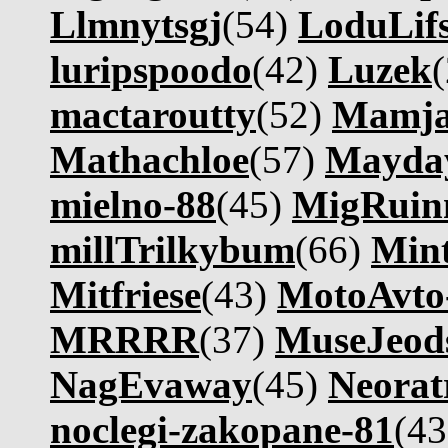
Llmnytsgj
(54)
LoduLif
luripspoodo
(42)
Luzek
mactaroutty
(52)
Mamj
Mathachloe
(57)
Mayday
mielno-88
(45)
MigRuin
millTrilkybum
(66)
Mint
Mitfriese
(43)
MotoAvt
MRRRR
(37)
MuseJeod
NagEvaway
(45)
Neorat
noclegi-zakopane-81
(4