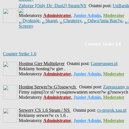
Zaborze [Only De_Dust2] Steam/NS
Ostatni post:
UnBani
Moderatorzy
Administrator
,
Junior Admin
,
Moderator
Dyskusje
,
Skargi
,
Cheaterzy
,
Odwo?ania Ban?w
,
Screeny
Counter Strike 1.6
Counter Strike 1.6
Hosting Gier Multiplayer
Ostatni post:
Gameranger.pl
Reklamy hosting?w gier .
Moderatorzy
Administrator
,
Junior Admin
,
Moderator
Hosting Serwer?w G?osowych
Ostatni post:
Zapraszamy na
Firmy zajmuj?ce si? wynajmowaniem serwer?w g?osowych 
Moderatorzy
Administrator
,
Junior Admin
,
Moderator
Serwery CS 1.6 Steam / NS
Ostatni post:
cs-prorok.xaa.pl
Reklamy serwer?w cs 1.6 .
Moderatorzy
Administrator
,
Junior Admin
,
Moderator