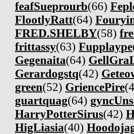
feafSueprourb
(66)
Fepl
FlootlyRatt
(64)
Fouryi
FRED.SHELBY
(58)
fr
frittassy
(63)
Fupplaype
Gegenaita
(64)
GellGra
Gerardogstq
(42)
Geteow
green
(52)
GriencePire
(
guartquag
(64)
gyncUns
HarryPotterSirus
(42)
H
HigLiasia
(40)
Hoodoja