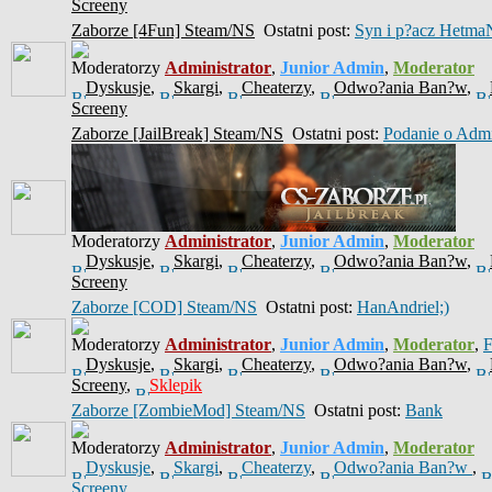
Screeny
Zaborze [4Fun] Steam/NS
Ostatni post:
Syn i p?acz Hetma
Moderatorzy
Administrator
,
Junior Admin
,
Moderator
Dyskusje
,
Skargi
,
Cheaterzy
,
Odwo?ania Ban?w
,
Screeny
Zaborze [JailBreak] Steam/NS
Ostatni post:
Podanie o Ad
Moderatorzy
Administrator
,
Junior Admin
,
Moderator
Dyskusje
,
Skargi
,
Cheaterzy
,
Odwo?ania Ban?w
,
Screeny
Zaborze [COD] Steam/NS
Ostatni post:
HanAndriel;)
Moderatorzy
Administrator
,
Junior Admin
,
Moderator
,
Dyskusje
,
Skargi
,
Cheaterzy
,
Odwo?ania Ban?w
,
Screeny
,
Sklepik
Zaborze [ZombieMod] Steam/NS
Ostatni post:
Bank
Moderatorzy
Administrator
,
Junior Admin
,
Moderator
Dyskusje
,
Skargi
,
Cheaterzy
,
Odwo?ania Ban?w
,
Screeny