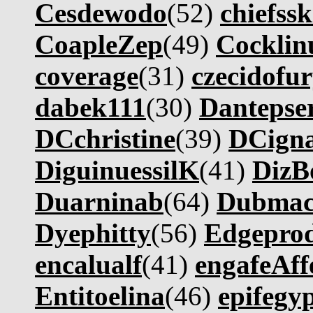
Cesdewodo
(52)
chiefssk
CoapleZep
(49)
Cocklin
coverage
(31)
czecidofu
dabek111
(30)
Dantepse
DCchristine
(39)
DCigna
DiguinuessilK
(41)
DizB
Duarninab
(64)
Dubmac
Dyephitty
(56)
Edgepro
encalualf
(41)
engafeAff
Entitoelina
(46)
epifegy