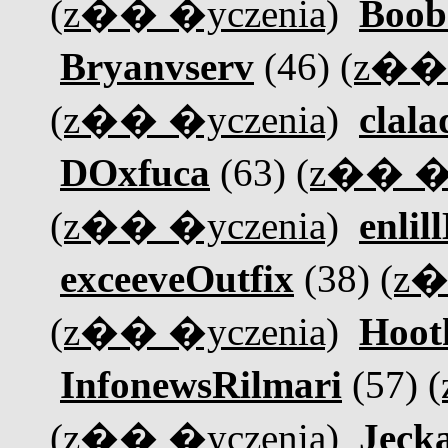
(z�� �yczenia)
Boob
Bryanvserv
(46)
(z�� 
(z�� �yczenia)
clala
DOxfuca
(63)
(z�� �y
(z�� �yczenia)
enlil
exceeveOutfix
(38)
(z�
(z�� �yczenia)
Hoot
InfonewsRilmari
(57)
(z�� �yczenia)
Jeck