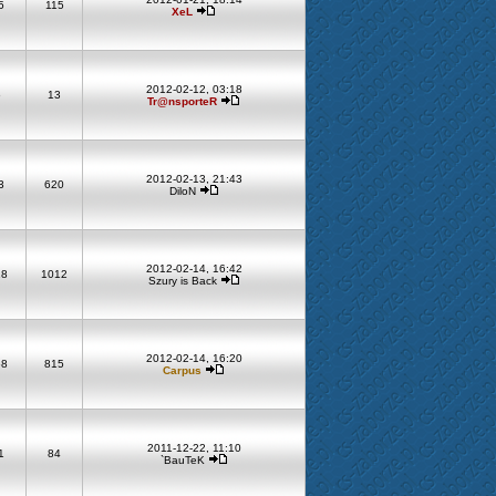
5
115
XeL
2012-02-12, 03:18
6
13
Tr@nsporteR
2012-02-13, 21:43
3
620
DiloN
2012-02-14, 16:42
18
1012
Szury is Back
2012-02-14, 16:20
68
815
Carpus
2011-12-22, 11:10
1
84
`BauTeK