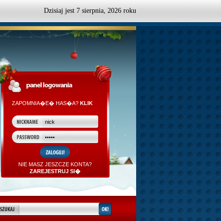
Dzisiaj jest
7
sierpnia,
2026 roku
ZAPOMNIA�E� HAS�A?
KLIK
NIE MASZ JESZCZE KONTA?
ZAREJESTRUJ SI�