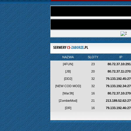
NAZWA
SLOTY
IP
[4FUN]
23
80.72.37.10:291
[JB]
20
80.72.37.11:270
[DD2]
32
79.133.192.45:2
[NEW COD MOD]
32
79.133.192.34:2
[War3ft]
16
80.72.37.10:270
[ZombieMod]
21
213.189.52.62:2
[DR]
16
79.133.192.46:2