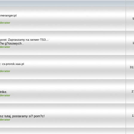
meranger.pl
derator
 post:
Zapraszamy na serwer TS3...
r?w g?osowych .
derator
t:
cs-prorok.xaa.pl
31
derator
2
trike.
derator
1
isz tutaj, postaramy si? pom?c!
derator