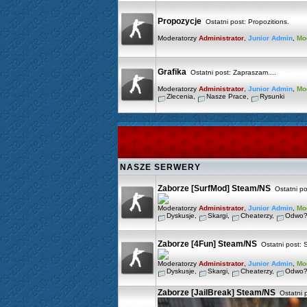
Propozycje
Ostatni post:
Propozitions.
Moderatorzy
Administrator
,
Junior Admin
,
Mo
Grafika
Ostatni post:
Zapraszam....
Moderatorzy
Administrator
,
Junior Admin
,
Mo
Zlecenia
,
Nasze Prace
,
Rysunki
NASZE SERWERY
Zaborze [SurfMod] Steam/NS
Ostatni po
Moderatorzy
Administrator
,
Junior Admin
,
Mo
Dyskusje
,
Skargi
,
Cheaterzy
,
Odwo?
Zaborze [4Fun] Steam/NS
Ostatni post:
Moderatorzy
Administrator
,
Junior Admin
,
Mo
Dyskusje
,
Skargi
,
Cheaterzy
,
Odwo?
Zaborze [JailBreak] Steam/NS
Ostatni 