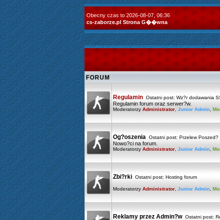
Obecny czas to 2026-08-07, 06:36
cs-zaborze.pl Strona G��wna
FORUM
Regulamin
Ostatni post:
Wz?r dodawania S
Regulamin forum oraz serwer?w.
Moderatorzy
Administrator
,
Junior Admin
,
Mo
Og?oszenia
Ostatni post:
Przelew Poszed? 
Nowo?ci na forum.
Moderatorzy
Administrator
,
Junior Admin
,
Mo
Zbi?rki
Ostatni post:
Hosting forum
Moderatorzy
Administrator
,
Junior Admin
,
Mo
Reklamy przez Admin?w
Ostatni post:
R