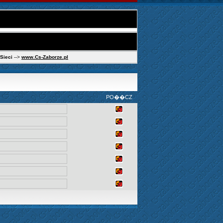
 Sieci
-->
www.Cs-Zaborze.pl
PO��CZ