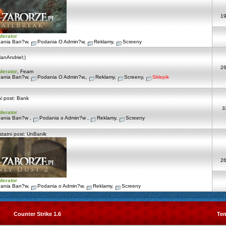
1
derator
ania Ban?w
,
Podania O Admin?w
,
Reklamy
,
Screeny
anAndriel;)
2
derator
,
Feam
ania Ban?w
,
Podania O Admin?w,
,
Reklamy
,
Screeny
,
Sklepik
i post:
Bank
3
derator
ania Ban?w
,
Podania o Admin?w
,
Reklamy
,
Screeny
tatni post:
UnBanik
2
derator
ania Ban?w
,
Podania o Admin?w
,
Reklamy
,
Screeny
Counter Strike 1.6
Te