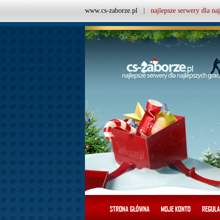
www.cs-zaborze.pl
| najlepsze serwery dla naj