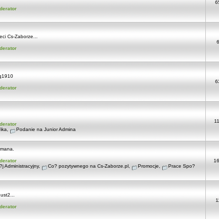
6
derator
ci Cs-Zaborze...
derator
q1910
6
derator
1
derator
ika
,
Podanie na Junior Admina
tmana.
derator
1
j Administracyjny
,
Co? pozytywnego na Cs-Zaborze.pl
,
Promocje
,
Prace Spo?
ust2...
1
derator