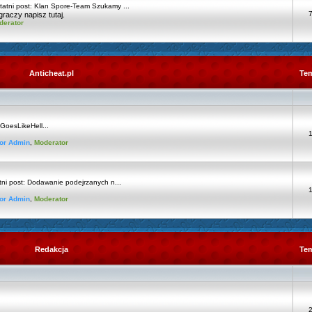
atni post:
Klan Spore-Team Szukamy ...
raczy napisz tutaj.
derator
Anticheat.pl
Te
oesLikeHell...
or Admin
,
Moderator
ni post:
Dodawanie podejrzanych n...
or Admin
,
Moderator
Redakcja
Te