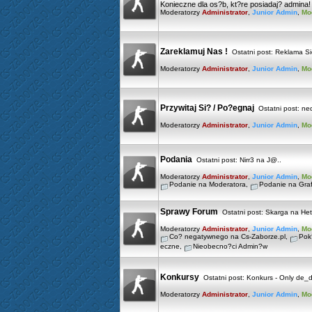
Konieczne dla os?b, kt?re posiadaj? admina!
Moderatorzy
Administrator
,
Junior Admin
,
Mo
Zareklamuj Nas !
Ostatni post:
Reklama Sie
Moderatorzy
Administrator
,
Junior Admin
,
Mo
Przywitaj Si? / Po?egnaj
Ostatni post:
ne
Moderatorzy
Administrator
,
Junior Admin
,
Mo
Podania
Ostatni post:
Nirr3 na J@..
Moderatorzy
Administrator
,
Junior Admin
,
Mo
Podanie na Moderatora
,
Podanie na Graf
Sprawy Forum
Ostatni post:
Skarga na He
Moderatorzy
Administrator
,
Junior Admin
,
Mo
Co? negatywnego na Cs-Zaborze.pl
,
Pok?
eczne
,
Nieobecno?ci Admin?w
Konkursy
Ostatni post:
Konkurs - Only de_d
Moderatorzy
Administrator
,
Junior Admin
,
Mo