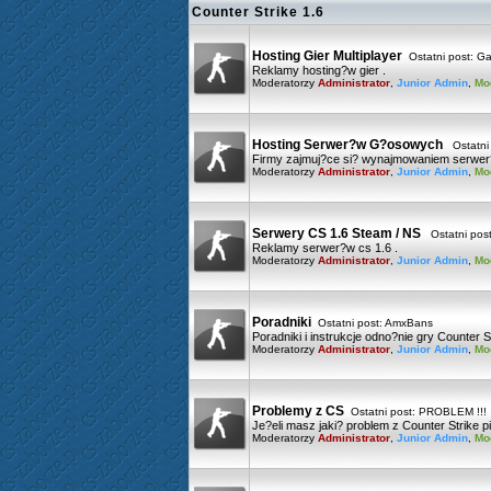
Counter Strike 1.6
Hosting Gier Multiplayer
Ostatni post:
Ga
Reklamy hosting?w gier .
Moderatorzy
Administrator
,
Junior Admin
,
Mo
Hosting Serwer?w G?osowych
Ostatni
Firmy zajmuj?ce si? wynajmowaniem serwe
Moderatorzy
Administrator
,
Junior Admin
,
Mo
Serwery CS 1.6 Steam / NS
Ostatni pos
Reklamy serwer?w cs 1.6 .
Moderatorzy
Administrator
,
Junior Admin
,
Mo
Poradniki
Ostatni post:
AmxBans
Poradniki i instrukcje odno?nie gry Counter S
Moderatorzy
Administrator
,
Junior Admin
,
Mo
Problemy z CS
Ostatni post:
PROBLEM !!!
Je?eli masz jaki? problem z Counter Strike p
Moderatorzy
Administrator
,
Junior Admin
,
Mo