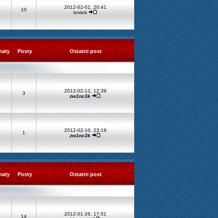
2012-02-01, 20:41
7
10
lordek
maty
Posty
Ostatni post
2012-02-12, 12:39
1
3
zw1nc3k
2012-02-10, 23:19
1
1
zw1nc3k
maty
Posty
Ostatni post
2012-01-26, 17:51
2
14