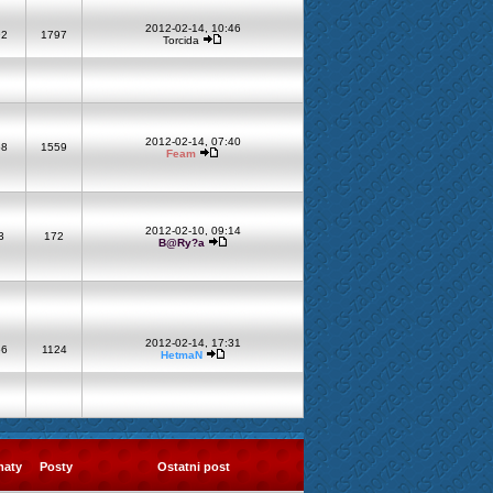
2012-02-14, 10:46
92
1797
Torcida
2012-02-14, 07:40
68
1559
Feam
2012-02-10, 09:14
3
172
B@Ry?a
2012-02-14, 17:31
66
1124
HetmaN
maty
Posty
Ostatni post