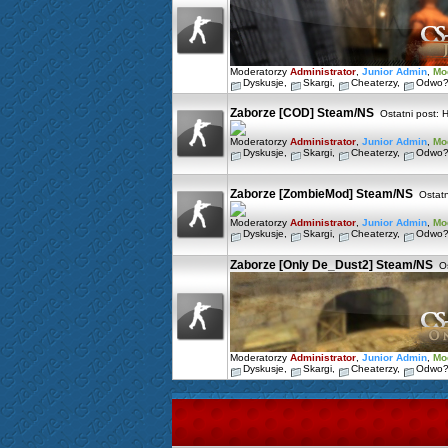
Moderatorzy
Administrator
,
Junior Admin
,
Mo
Dyskusje
,
Skargi
,
Cheaterzy
,
Odwo?
Zaborze [COD] Steam/NS
Ostatni post:
H
Moderatorzy
Administrator
,
Junior Admin
,
Mo
Dyskusje
,
Skargi
,
Cheaterzy
,
Odwo?
Zaborze [ZombieMod] Steam/NS
Ostatn
Moderatorzy
Administrator
,
Junior Admin
,
Mo
Dyskusje
,
Skargi
,
Cheaterzy
,
Odwo?
Zaborze [Only De_Dust2] Steam/NS
Os
Moderatorzy
Administrator
,
Junior Admin
,
Mo
Dyskusje
,
Skargi
,
Cheaterzy
,
Odwo?