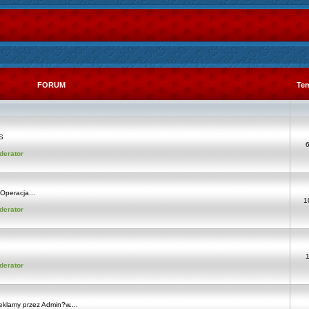
FORUM
Te
S
derator
Operacja...
1
derator
derator
eklamy przez Admin?w....