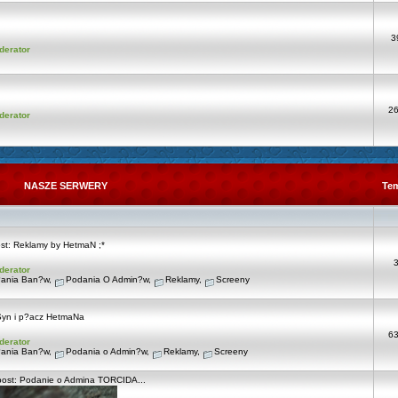
3
derator
2
derator
NASZE SERWERY
Te
st:
Reklamy by HetmaN ;*
derator
ania Ban?w
,
Podania O Admin?w
,
Reklamy
,
Screeny
Syn i p?acz HetmaNa
6
derator
ania Ban?w
,
Podania o Admin?w
,
Reklamy
,
Screeny
post:
Podanie o Admina TORCIDA...