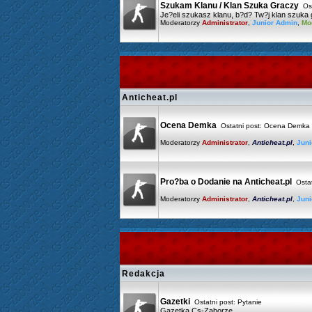
Szukam Klanu / Klan Szuka Graczy
Ost
Je?eli szukasz klanu, b?d? Tw?j klan szuka g
Moderatorzy
Administrator
,
Junior Admin
,
Mo
Anticheat.pl
Ocena Demka
Ostatni post:
Ocena Demka G
Moderatorzy
Administrator
,
Anticheat.pl
,
Juni
Pro?ba o Dodanie na Anticheat.pl
Ostat
Moderatorzy
Administrator
,
Anticheat.pl
,
Juni
Redakcja
Gazetki
Ostatni post:
Pytanie
Gazetka Cs-Zaborze