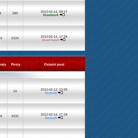
2012-02-14, 09:17
9
280
DiaablooX
2012-02-14, 17:26
62
2124
Dead`mou5
maty
Posty
Ostatni post
2012-02-12, 13:35
3
14
HetmaN
2012-02-14, 17:29
36
3231
HetmaN