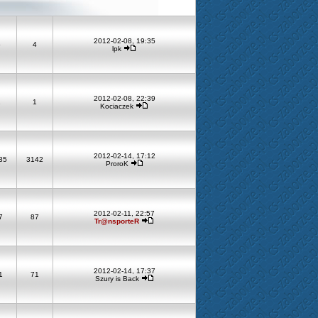
2012-02-08, 19:35
5
4
lpk
2012-02-08, 22:39
1
1
Kociaczek
2012-02-14, 17:12
35
3142
ProroK
2012-02-11, 22:57
7
87
Tr@nsporteR
2012-02-14, 17:37
1
71
Szury is Back