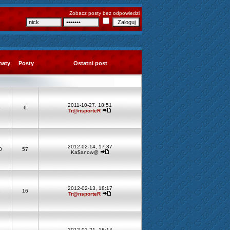
Zobacz posty bez odpowiedzi
maty
Posty
Ostatni post
2011-10-27, 18:51
6
6
Tr@nsporteR
2012-02-14, 17:37
0
57
Ka$anow@
2012-02-13, 18:17
1
16
Tr@nsporteR
2012-01-21, 18:14