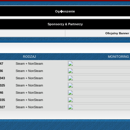
Og�oszenie
Sponsorzy & Partnerzy
Oficjalny Banner
RODZAJ
MONITORING
47
Steam + NonSteam
36
Steam + NonSteam
7043
Steam + NonSteam
7025
Steam + NonSteam
46
Steam + NonSteam
7035
Steam + NonSteam
7027
Steam + NonSteam