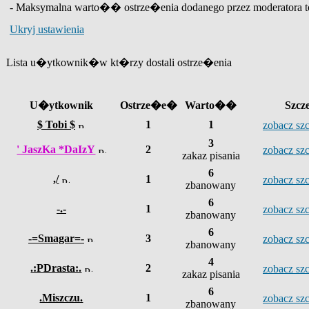
- Maksymalna warto�� ostrze�enia dodanego przez moderatora t
Ukryj ustawienia
Lista u�ytkownik�w kt�rzy dostali ostrze�enia
U�ytkownik
Ostrze�e�
Warto��
Szcz
$ Tobi $
1
1
zobacz s
3
' JaszKa *DaIzY
2
zobacz s
zakaz pisania
6
,/
1
zobacz s
zbanowany
6
-.-
1
zobacz s
zbanowany
6
-=Smagar=-
3
zobacz s
zbanowany
4
.:PDrasta:.
2
zobacz s
zakaz pisania
6
.Miszczu.
1
zobacz s
zbanowany