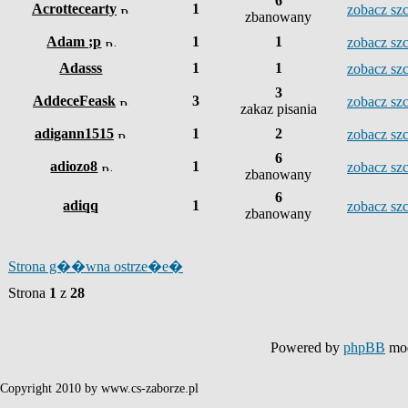
6
Acrottecearty
1
zobacz s
zbanowany
Adam ;p
1
1
zobacz s
Adasss
1
1
zobacz s
3
AddeceFeask
3
zobacz s
zakaz pisania
adigann1515
1
2
zobacz s
6
adiozo8
1
zobacz s
zbanowany
6
adiqq
1
zobacz s
zbanowany
Strona g��wna ostrze�e�
Strona
1
z
28
Powered by
phpBB
mod
Copyright 2010 by www.cs-zaborze.pl