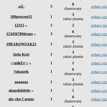
8
.oZ.
5
zobacz s
zbanowany
3
100procent11
1
zobacz s
zakaz pisania
12313
2
2
zobacz s
6
123456789drops
3
zobacz s
zbanowany
3
19RAKOWIAK21
1
zobacz s
zakaz pisania
3
3oda Kru!
1
zobacz s
zakaz pisania
:~spikEr~:
1
1
zobacz s
6
?ukaszek
1
zobacz s
zbanowany
3
aaaaaaa
1
zobacz s
zakaz pisania
abapsfobfette
1
1
zobacz s
6
abc eko Carpus
1
zobacz s
zbanowany