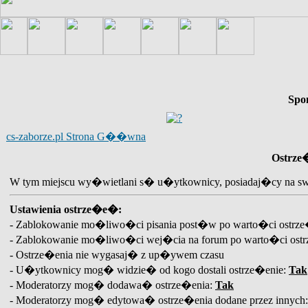
Spo
cs-zaborze.pl Strona G��wna
Ostrze
W tym miejscu wy�wietlani s� u�ytkownicy, posiadaj�cy na swo
Ustawienia ostrze�e�:
- Zablokowanie mo�liwo�ci pisania post�w po warto�ci ostr
- Zablokowanie mo�liwo�ci wej�cia na forum po warto�ci os
- Ostrze�enia nie wygasaj� z up�ywem czasu
- U�ytkownicy mog� widzie� od kogo dostali ostrze�enie:
Tak
- Moderatorzy mog� dodawa� ostrze�enia:
Tak
- Moderatorzy mog� edytowa� ostrze�enia dodane przez innych