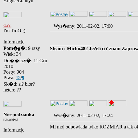
Anglia/Londyn
GaY.
Wys�any: 2011-02-02, 17:00
I'm TroO ;)
Informacje
_________________
Pom�g�:
9 razy
Steam : Michu482 Je?eli ci? znam Zaprasz
Wiek: 34
Do��czy�: 11 Gru
2010
Posty: 904
Piwa:
15
/
9
Sk�d: si? bior?
hetero ??
Niespodzianka
Wys�any: 2011-02-02, 17:24
[
Usuni�ty
]
MI moj odpowiada tylko ROZMIAR a tak ok
Informacje