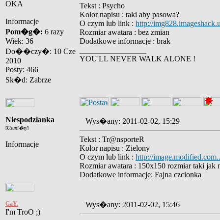
OKA
Tekst : Psycho
Kolor napisu : taki aby pasowa?
Informacje
O czym lub link :
http://img828.imageshack.u
Pom�g�:
6 razy
Rozmiar awatara : bez zmian
Wiek: 36
Dodatkowe informacje : brak
_________________
Do��czy�: 10 Cze
YOU'LL NEVER WALK ALONE !
2010
Posty: 466
Sk�d: Zabrze
Niespodzianka
Wys�any: 2011-02-02, 15:29
[
Usuni�ty
]
Tekst : Tr@nsporteR
Informacje
Kolor napisu : Zielony
O czym lub link :
http://image.modified.com..
Rozmiar awatara : 150x150 rozmiar taki jak n
Dodatkowe informacje: Fajna czcionka
GaY.
Wys�any: 2011-02-02, 15:46
I'm TroO ;)