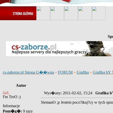
Sp
cs-zaborze.pl Strona G��wna
»
FORUM
»
Grafika
»
Grafika bY 
Autor
GaY.
Wys�any: 2011-02-02, 15:24
Grafika b
I'm TroO ;)
SiemanO ;p Jestem pocz?tkuj?cy w tych spraw
Informacje
Pom�g�:
9 razy