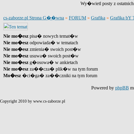
Wy�wietl posty z ostatnic
cs-zaborze.pl Strona G��wna
»
FORUM
»
Grafika
»
Grafika bY 
Nie mo�esz
pisa� nowych temat�w
Nie mo�esz
odpowiada� w tematach
Nie mo�esz
zmienia� swoich post�w
Nie mo�esz
usuwa� swoich post�w
Nie mo�esz
g�osowa� w ankietach
Nie mo�esz
za��cza� plik�w na tym forum
Mo�esz
�ci�ga� za��czniki na tym forum
Powered by
phpBB
mo
Copyright 2010 by www.cs-zaborze.pl