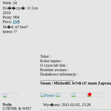
Wiek: 34
Do��czy�: 11 Gru
2010
Posty: 904
Piwa:
15
/
9
Sk�d: si? bior?
hetero ??
Tekst :
Kolor napisu :
O czym lub link :
Rozmiar awatara :
Dodatkowe informacje :
_________________
Steam : Michu482 Je?eli ci? znam Zaprasz
Psycho
Wys�any: 2011-02-02, 15:28
G?RNIK & WIS?