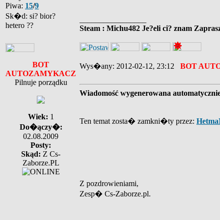
Piwa:
15
/
9
Sk�d: si? bior?
_________________
hetero ??
Steam : Michu482 Je?eli ci? znam Zaprasz
BOT
Wys�any: 2012-02-12, 23:12
BOT AUT
AUTOZAMYKACZ
Pilnuje porządku
Wiadomość wygenerowana automatyczni
Wiek:
1
Ten temat zosta� zamkni�ty przez:
Hetma
Do�ączy�:
02.08.2009
Posty:
Skąd:
Z Cs-
Zaborze.PL
Z pozdrowieniami,
Zesp� Cs-Zaborze.pl.