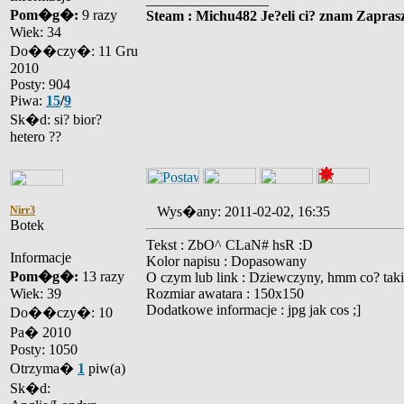
Pom�g�:
9 razy
Steam : Michu482 Je?eli ci? znam Zaprasz
Wiek: 34
Do��czy�: 11 Gru
2010
Posty: 904
Piwa:
15
/
9
Sk�d: si? bior?
hetero ??
Nirr3
Wys�any: 2011-02-02, 16:35
Botek
Tekst : ZbO^ CLaN# hsR :D
Informacje
Kolor napisu : Dopasowany
Pom�g�:
13 razy
O czym lub link : Dziewczyny, hmm co? tak
Wiek: 39
Rozmiar awatara : 150x150
Dodatkowe informacje : jpg jak cos ;]
Do��czy�: 10
Pa� 2010
Posty: 1050
Otrzyma�
1
piw(a)
Sk�d: