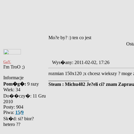
Mo?e by? :) ten co jest
Ost
GaY.
Wys�any: 2011-02-02, 17:26
I'm TroO ;)
rozmian 150x120 ;x chcesz wiekszy ? moge z
Informacje
_________________
Pom�g�:
9 razy
Steam : Michu482 Je?eli ci? znam Zaprasz
Wiek: 34
Do��czy�: 11 Gru
2010
Posty: 904
Piwa:
15
/
9
Sk�d: si? bior?
hetero ??