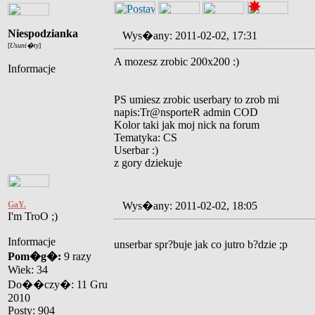
Niespodzianka
Wys�any: 2011-02-02, 17:31
[
Usuni�ty
]
A mozesz zrobic 200x200 :)
Informacje
PS umiesz zrobic userbary to zrob mi
napis:Tr@nsporteR admin COD
Kolor taki jak moj nick na forum
Tematyka: CS
Userbar :)
z gory dziekuje
GaY.
Wys�any: 2011-02-02, 18:05
I'm TroO ;)
Informacje
unserbar spr?buje jak co jutro b?dzie ;p
Pom�g�:
9 razy
Wiek: 34
Do��czy�: 11 Gru
2010
Posty: 904