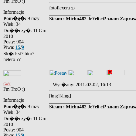
I'm TroO ;)
fotoflexera ;p
Informacje
_________________
Pom�g�:
9 razy
Steam : Michu482 Je?eli ci? znam Zaprasz
Wiek: 34
Do��czy�: 11 Gru
2010
Posty: 904
Piwa:
15
/
9
Sk�d: si? bior?
hetero ??
GaY.
Wys�any: 2011-02-02, 16:13
I'm TroO ;)
[img]
[/img]
Informacje
_________________
Pom�g�:
9 razy
Steam : Michu482 Je?eli ci? znam Zaprasz
Wiek: 34
Do��czy�: 11 Gru
2010
Posty: 904
Piwa:
15
/
9