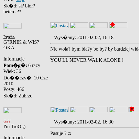
Sk�d: si? bior?
hetero ??
Psycho
Wys�any: 2011-02-02, 16:18
G?RNIK & WIS?
OKA
Nie wola? bym bia?y bo by? by bardziej wi
_________________
Informacje
YOU'LL NEVER WALK ALONE !
Pom�g�:
6 razy
Wiek: 36
Do��czy�: 10 Cze
2010
Posty: 466
Sk�d: Zabrze
GaY.
Wys�any: 2011-02-02, 16:30
I'm TroO ;)
Pasuje ? ;x
Informacje
_________________