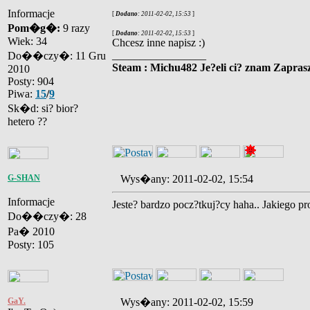
Informacje
[
Dodano
: 2011-02-02, 15:53
]
Pom�g�:
9 razy
[
Dodano
: 2011-02-02, 15:53
]
Wiek: 34
Chcesz inne napisz :)
_________________
Do��czy�: 11 Gru
Steam : Michu482 Je?eli ci? znam Zaprasz
2010
Posty: 904
Piwa:
15
/
9
Sk�d: si? bior?
hetero ??
G-SHAN
Wys�any: 2011-02-02, 15:54
Informacje
Jeste? bardzo pocz?tkuj?cy haha.. Jakiego 
Do��czy�: 28
Pa� 2010
Posty: 105
GaY.
Wys�any: 2011-02-02, 15:59