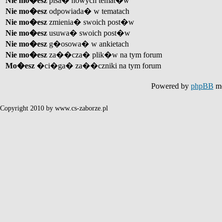
Nie mo�esz
pisa� nowych temat�w
Nie mo�esz
odpowiada� w tematach
Nie mo�esz
zmienia� swoich post�w
Nie mo�esz
usuwa� swoich post�w
Nie mo�esz
g�osowa� w ankietach
Nie mo�esz
za��cza� plik�w na tym forum
Mo�esz
�ci�ga� za��czniki na tym forum
Powered by
phpBB
mo
Copyright 2010 by www.cs-zaborze.pl