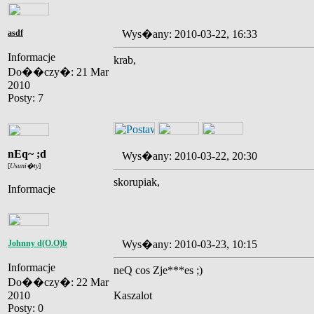
asdf
Wys�any: 2010-03-22, 16:33
Informacje
krab,
Do��czy�: 21 Mar
2010
Posty: 7
nEq~ ;d
Wys�any: 2010-03-22, 20:30
[
Usuni�ty
]
skorupiak,
Informacje
Johnny d(O.O)b
Wys�any: 2010-03-23, 10:15
Informacje
neQ cos Zje***es ;)
Do��czy�: 22 Mar
2010
Kaszalot
Posty: 0