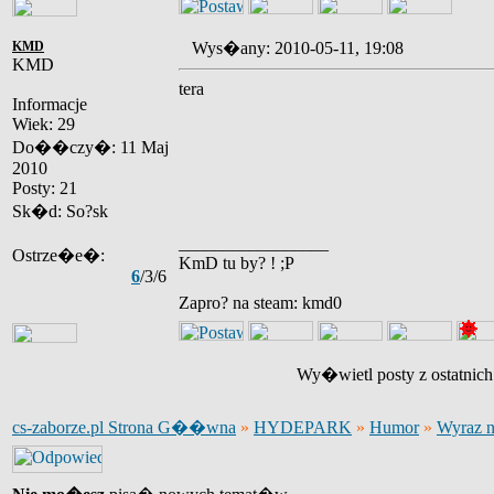
KMD
Wys�any: 2010-05-11, 19:08
KMD
tera
Informacje
Wiek: 29
Do��czy�: 11 Maj
2010
Posty: 21
Sk�d: So?sk
_________________
Ostrze�e�:
KmD tu by? ! ;P
6
/3/6
Zapro? na steam: kmd0
Wy�wietl posty z ostatnic
cs-zaborze.pl Strona G��wna
»
HYDEPARK
»
Humor
»
Wyraz na