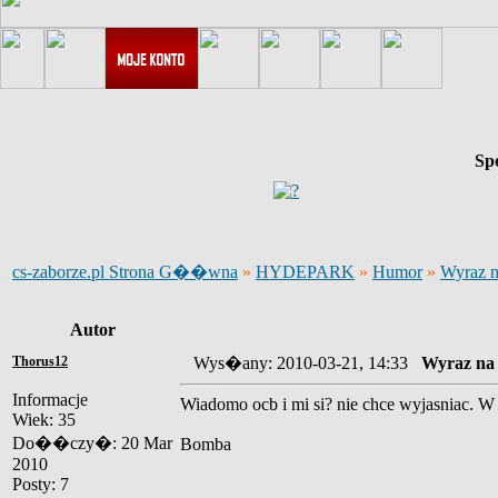
Sp
cs-zaborze.pl Strona G��wna
»
HYDEPARK
»
Humor
»
Wyraz na
Autor
Thorus12
Wys�any: 2010-03-21, 14:33
Wyraz na o
Informacje
Wiadomo ocb i mi si? nie chce wyjasniac. W sk
Wiek: 35
Do��czy�: 20 Mar
Bomba
2010
Posty: 7