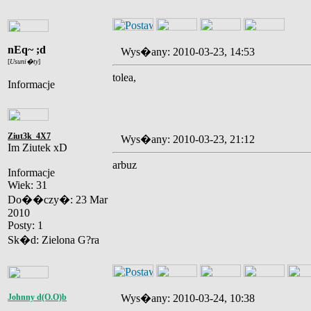
nEq~ ;d
Wys�any: 2010-03-23, 14:53
[
Usuni�ty
]
tolea,
Informacje
Ziut3k_4X7
Wys�any: 2010-03-23, 21:12
Im Ziutek xD
arbuz
Informacje
Wiek: 31
Do��czy�: 23 Mar
2010
Posty: 1
Sk�d: Zielona G?ra
Johnny d(O.O)b
Wys�any: 2010-03-24, 10:38