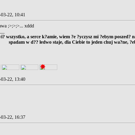
-03-22, 10:41
awa ;>;>;>... xddd
__
? wszystko, a serce k?amie, wiem ?e ?yczysz mi ?ebym poszed? na 
spadam w d?? ledwo staje, dla Ciebie to jeden chuj wa?ne, ?
-03-22, 13:40
-03-22, 16:37