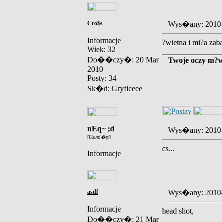
Cro$s
Wys�any: 2010
Informacje
?wietna i mi?a zab
Wiek: 32
_______________
Do��czy�: 20 Mar
Twoje oczy m?wi
2010
Posty: 34
Sk�d: Gryficeee
nEq~ ;d
Wys�any: 2010
[
Usuni�ty
]
cs...
Informacje
asdf
Wys�any: 2010
Informacje
head shot,
Do��czy�: 21 Mar