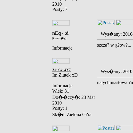
2010
Posty: 7
nEq~ ;d
Wys�any: 2010
[
Usuni�ty
]
szcza? w g?ow?...
Informacje
Ziut3k_4X7
Wys�any: 2010
Im Ziutek xD
natychmiastowa ?m
Informacje
Wiek: 31
Do��czy�: 23 Mar
2010
Posty: 1
Sk�d: Zielona G?ra