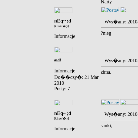
Narty
nEq~ ;d
Wys�any: 2010
[
Usuni�ty
]
?nieg
Informacje
asdf
Wys�any: 2010
Informacje
zima,
Do��czy�: 21 Mar
2010
Posty: 7
nEq~ ;d
Wys�any: 2010
[
Usuni�ty
]
sanki,
Informacje