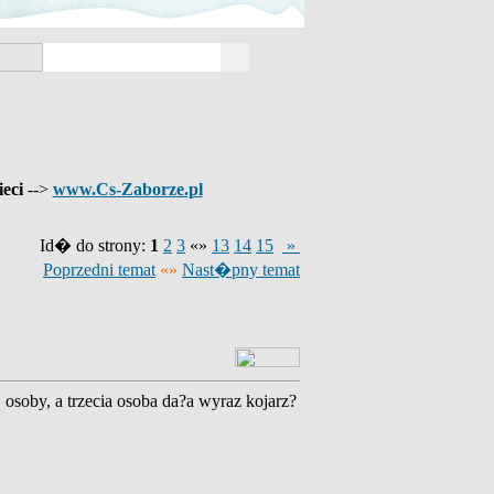
ieci
-->
www.Cs-Zaborze.pl
Id� do strony:
1
2
3
«»
13
14
15
»
Poprzedni temat
«»
Nast�pny temat
 osoby, a trzecia osoba da?a wyraz kojarz?