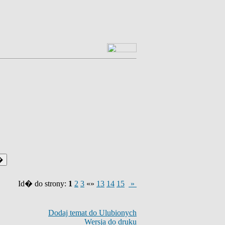
Id� do strony:
1
2
3
«»
13
14
15
»
Dodaj temat do Ulubionych
Wersja do druku