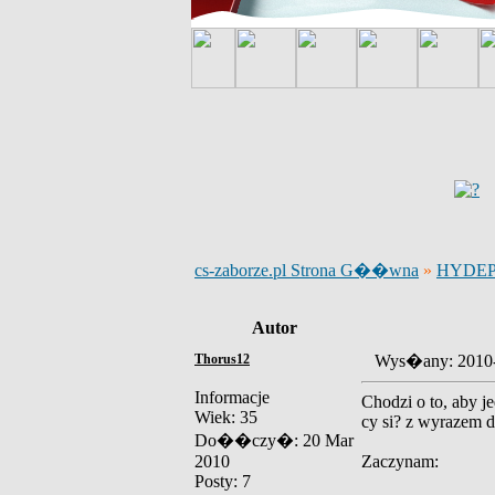
cs-zaborze.pl Strona G��wna
»
HYDE
Autor
Thorus12
Wys�any: 2010
Informacje
Chodzi o to, aby j
Wiek: 35
cy si? z wyrazem dr
Do��czy�: 20 Mar
2010
Zaczynam:
Posty: 7