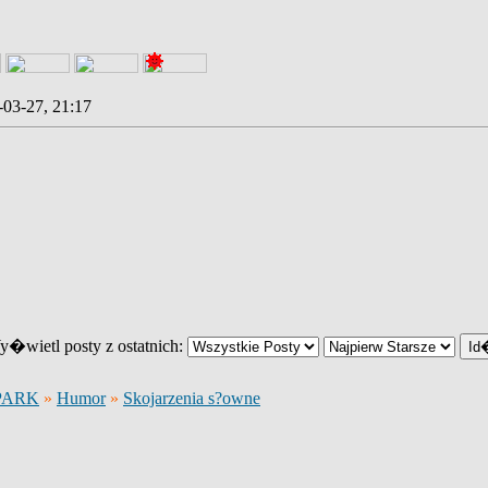
-03-27, 21:17
�wietl posty z ostatnich:
PARK
»
Humor
»
Skojarzenia s?owne