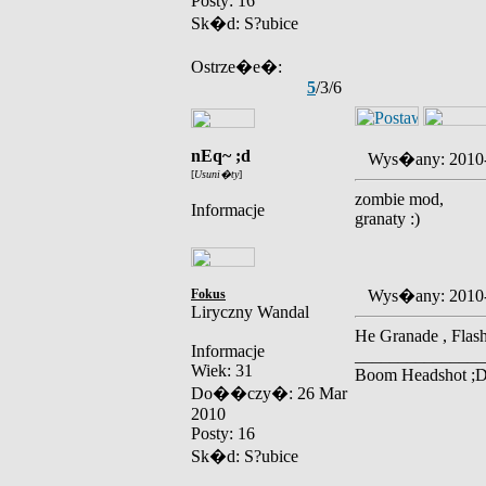
Posty: 16
Sk�d: S?ubice
Ostrze�e�:
5
/3/6
nEq~ ;d
Wys�any: 2010
[
Usuni�ty
]
zombie mod,
Informacje
granaty :)
Fokus
Wys�any: 2010
Liryczny Wandal
He Granade , Flas
Informacje
_______________
Wiek: 31
Boom Headshot ;
Do��czy�: 26 Mar
2010
Posty: 16
Sk�d: S?ubice