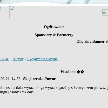
Og�oszenie
Sponsorzy & Partnerzy
Oficjalny Banner S
PARK
»
Humor
»
Skojarzenia s?owne
Wiadomo��
-03-21, 14:32
Skojarzenia s?owne
edna osoba da?a wyraz, druga wyraz kojarz?cy si? z wyrazem pierwszej
ugiej osoby i tak dalej.