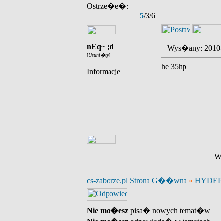
Ostrze�e�:
5
/3/6
nEq~ ;d
Wys�any: 2010
[
Usuni�ty
]
he 35hp
Informacje
Wy
cs-zaborze.pl Strona G��wna
»
HYDE
Nie mo�esz
pisa� nowych temat�w