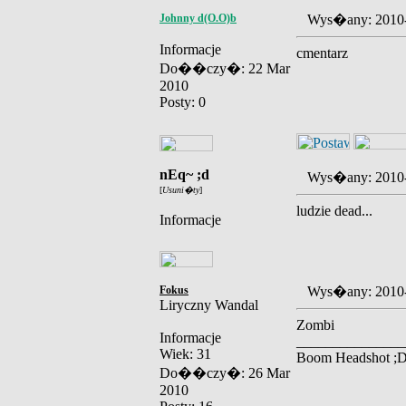
Johnny d(O.O)b
Wys�any: 2010
Informacje
cmentarz
Do��czy�: 22 Mar
2010
Posty: 0
nEq~ ;d
Wys�any: 2010
[
Usuni�ty
]
ludzie dead...
Informacje
Fokus
Wys�any: 2010
Liryczny Wandal
Zombi
Informacje
_______________
Wiek: 31
Boom Headshot ;
Do��czy�: 26 Mar
2010