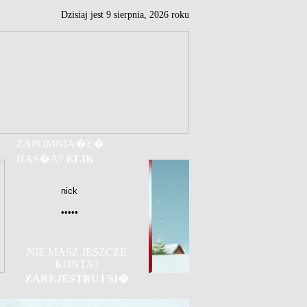
Dzisiaj jest
9
sierpnia,
2026 roku
ZAPOMNIA�E�
HAS�A?
KLIK
NIE MASZ JESZCZE
KONTA?
ZAREJESTRUJ SI�