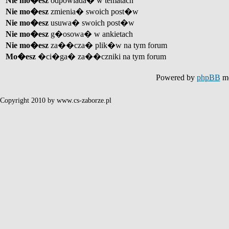
Nie mo�esz
odpowiada� w tematach
Nie mo�esz
zmienia� swoich post�w
Nie mo�esz
usuwa� swoich post�w
Nie mo�esz
g�osowa� w ankietach
Nie mo�esz
za��cza� plik�w na tym forum
Mo�esz
�ci�ga� za��czniki na tym forum
Powered by
phpBB
mo
Copyright 2010 by www.cs-zaborze.pl