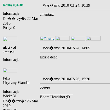
Johnny d(O.O)b
Wys�any: 2010-03-24, 10:39
Informacje
cmentarz
Do��czy�: 22 Mar
2010
Posty: 0
nEq~ ;d
Wys�any: 2010-03-24, 14:05
[
Usuni�ty
]
ludzie dead...
Informacje
Fokus
Wys�any: 2010-03-26, 15:20
Liryczny Wandal
Zombi
Informacje
_________________
Wiek: 31
Boom Headshot ;D
Do��czy�: 26 Mar
2010