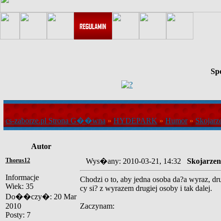
Sp
cs-zaborze.pl Strona G��wna
»
HYDEPARK
»
Humor
»
Skojarz
Autor
Thorus12
Wys�any: 2010-03-21, 14:32
Skojarzen
Informacje
Chodzi o to, aby jedna osoba da?a wyraz, dr
Wiek: 35
cy si? z wyrazem drugiej osoby i tak dalej.
Do��czy�: 20 Mar
2010
Zaczynam:
Posty: 7