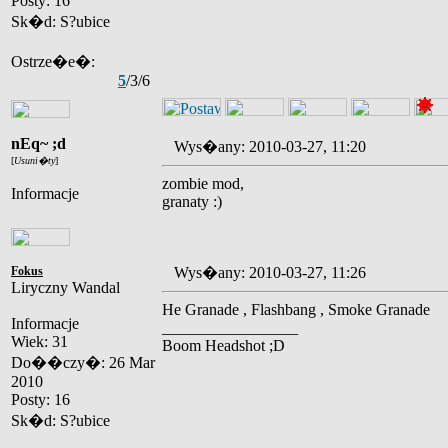
Posty: 16
Sk�d: S?ubice
Ostrze�e�:
5
/3/6
nEq~ ;d
Wys�any: 2010-03-27, 11:20
[
Usuni�ty
]
zombie mod,
Informacje
granaty :)
Fokus
Wys�any: 2010-03-27, 11:26
Liryczny Wandal
He Granade , Flashbang , Smoke Granade
Informacje
_________________
Wiek: 31
Boom Headshot ;D
Do��czy�: 26 Mar
2010
Posty: 16
Sk�d: S?ubice