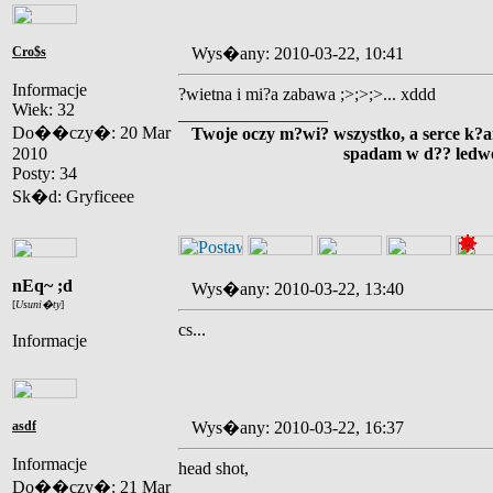
Cro$s
Wys�any: 2010-03-22, 10:41
Informacje
?wietna i mi?a zabawa ;>;>;>... xddd
Wiek: 32
_________________
Do��czy�: 20 Mar
Twoje oczy m?wi? wszystko, a serce k?am
2010
spadam w d?? ledwo 
Posty: 34
Sk�d: Gryficeee
nEq~ ;d
Wys�any: 2010-03-22, 13:40
[
Usuni�ty
]
cs...
Informacje
asdf
Wys�any: 2010-03-22, 16:37
Informacje
head shot,
Do��czy�: 21 Mar