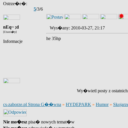
Ostrze�e�:
5
/3/6
nEq~ ;d
Wys�any: 2010-03-27, 21:17
[
Usuni�ty
]
he 35hp
Informacje
Wy�wietl posty z ostatnic
cs-zaborze.pl Strona G��wna
»
HYDEPARK
»
Humor
»
Skojarz
Nie mo�esz
pisa� nowych temat�w