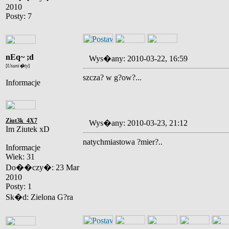
2010
Posty: 7
nEq~ ;d
Wys�any: 2010-03-22, 16:59
[
Usuni�ty
]
szcza? w g?ow?...
Informacje
Ziut3k_4X7
Wys�any: 2010-03-23, 21:12
Im Ziutek xD
natychmiastowa ?mier?..
Informacje
Wiek: 31
Do��czy�: 23 Mar
2010
Posty: 1
Sk�d: Zielona G?ra