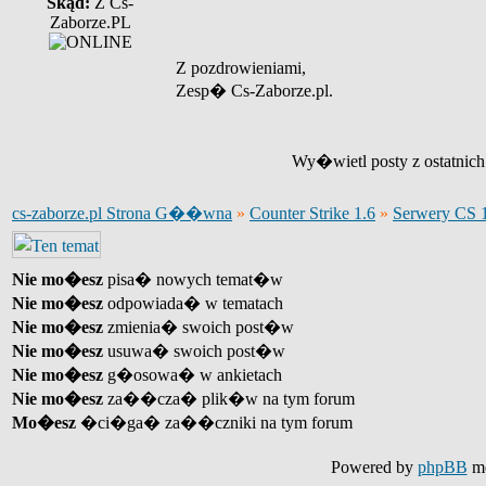
Skąd:
Z Cs-
Zaborze.PL
Z pozdrowieniami,
Zesp� Cs-Zaborze.pl.
Wy�wietl posty z ostatnic
cs-zaborze.pl Strona G��wna
»
Counter Strike 1.6
»
Serwery CS 
Nie mo�esz
pisa� nowych temat�w
Nie mo�esz
odpowiada� w tematach
Nie mo�esz
zmienia� swoich post�w
Nie mo�esz
usuwa� swoich post�w
Nie mo�esz
g�osowa� w ankietach
Nie mo�esz
za��cza� plik�w na tym forum
Mo�esz
�ci�ga� za��czniki na tym forum
Powered by
phpBB
mo