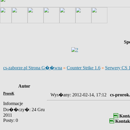
Sp
cs-zaborze.pl Strona G��wna
»
Counter Strike 1.6
»
Serwery CS 
Autor
ProroK
Wys�any: 2012-02-14, 17:12
cs-prorok
Informacje
Do��czy�: 24 Gru
2011

Kont
Posty: 0

Kontak