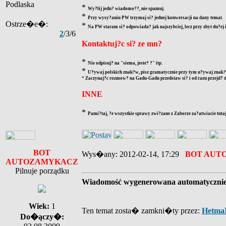
Podlaska
*
Wy?lij jedn? wiadomo??, nie spamuj.
*
Przy wysy?aniu PW trzymaj si? jednej konwersacji na dany temat.
Ostrze�e�:
*
Na PW staram si? odpowiada? jak najszybciej, lecz przy zbyt du?ej
2
/3/6
Kontaktuj?c si? ze mn?
*
Nie odpisuj? na "siema, jeste? ?" itp.
*
U?ywaj polskich znak?w, pisz gramatycznie przy tym u?ywaj znak?w
*
Zaczynaj?c rozmow? na Gadu-Gadu przedstaw si? i od razu przejd? d
INNE
*
Pami?taj, ?e wszystkie sprawy zwi?zane z Zaborze za?atwiacie tutaj
BOT
Wys�any: 2012-02-14, 17:29
BOT AUT
AUTOZAMYKACZ
Pilnuje porządku
Wiadomość wygenerowana automatyczni
Wiek:
1
Ten temat zosta� zamkni�ty przez:
Hetma
Do�ączy�: