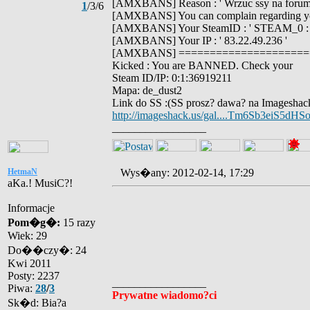
[AMXBANS] Reason : ' Wrzuc ssy na forum 
1
/3/6
[AMXBANS] You can complain regarding 
[AMXBANS] Your SteamID : ' STEAM_0 : 1
[AMXBANS] Your IP : ' 83.22.49.236 '
[AMXBANS] =====================
Kicked : You are BANNED. Check your
Steam ID/IP: 0:1:36919211
Mapa: de_dust2
Link do SS :(SS prosz? dawa? na Imageshac
http://imageshack.us/gal....Tm6Sb3eiS5dHS
_________________
HetmaN
Wys�any: 2012-02-14, 17:29
aKa.! MusiC?!
Informacje
Pom�g�:
15 razy
Wiek: 29
Do��czy�: 24
Kwi 2011
Posty: 2237
_________________
Piwa:
28
/
3
Prywatne wiadomo?ci
Sk�d: Bia?a