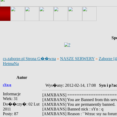
Sp
cs-zaborze.pl Strona G��wna
»
NASZE SERWERY
»
Zaborze [
HetmaNa
Autor
sYn:q
Wys�any: 2012-02-14, 17:08
Syn i p?
Informacje
[AMXBANS] =====================
Wiek: 31
[AMXBANS] You are Banned from this ser
Do��czy�: 02 Lut
[AMXBANS] You are permanently banned.
2011
[AMXBANS] Banned nick : sYn : q
Posty: 87
[AMXBANS] Reason : ' Wrzuc ssy na forum 