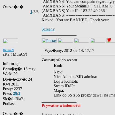
[AMXBANS] You can complain regarding 
[AMXBANS] Your SteamID : ' STEAM_0 : 1
Ostrze�e�:
[AMXBANS] Your IP : ' 83.22.49.236 '
1
/3/6
[AMXBANS] =====================
Kicked : You are BANNED. Check your
Screeny
_________________
HetmaN
Wys�any: 2012-02-14, 17:17
aKa.! MusiC?!
Zastosuj si? do wzoru.
Informacje
Kod:
Pom�g�:
15 razy
Nick:
Wiek: 29
Nick Admina/SID admina:
Do��czy�: 24
Log z Konsoli:
Kwi 2011
Steam ID/IP:
Posty: 2237
Mapa:
Piwa:
28
/
3
Link do SS :(SS prosz? dawa? na Ima
Sk�d: Bia?a
_________________
Podlaska
Prywatne wiadomo?ci
Ostrze�e�:
*