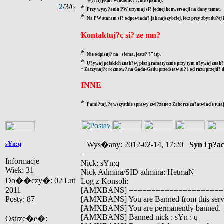
Wy?lij jedn? wiadomo??, nie spamuj.
2
/3/6
*
Przy wysy?aniu PW trzymaj si? jednej konwersacji na dany temat.
*
Na PW staram si? odpowiada? jak najszybciej, lecz przy zbyt du?ej
Kontaktuj?c si? ze mn?
*
Nie odpisuj? na "siema, jeste? ?" itp.
*
U?ywaj polskich znak?w, pisz gramatycznie przy tym u?ywaj znak?w
*
Zaczynaj?c rozmow? na Gadu-Gadu przedstaw si? i od razu przejd? d
INNE
*
Pami?taj, ?e wszystkie sprawy zwi?zane z Zaborze za?atwiacie tutaj
sYn:q
Wys�any: 2012-02-14, 17:20
Syn i p?a
Informacje
Nick: sYn:q
Wiek: 31
Nick Admina/SID admina: HetmaN
Do��czy�: 02 Lut
Log z Konsoli:
2011
[AMXBANS] =====================
Posty: 87
[AMXBANS] You are Banned from this ser
[AMXBANS] You are permanently banned.
[AMXBANS] Banned nick : sYn : q
Ostrze�e�: