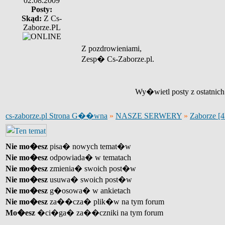
02.08.2009
Posty:
Skąd:
Z Cs-
Zaborze.PL
Z pozdrowieniami,
Zesp� Cs-Zaborze.pl.
Wy�wietl posty z ostatnic
cs-zaborze.pl Strona G��wna
»
NASZE SERWERY
»
Zaborze [
Nie mo�esz
pisa� nowych temat�w
Nie mo�esz
odpowiada� w tematach
Nie mo�esz
zmienia� swoich post�w
Nie mo�esz
usuwa� swoich post�w
Nie mo�esz
g�osowa� w ankietach
Nie mo�esz
za��cza� plik�w na tym forum
Mo�esz
�ci�ga� za��czniki na tym forum