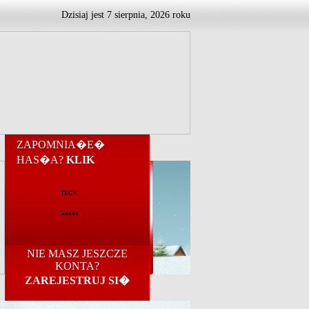
Dzisiaj jest
7
sierpnia,
2026 roku
ZAPOMNIA�E�
HAS�A?
KLIK
NIE MASZ JESZCZE
KONTA?
ZAREJESTRUJ SI�