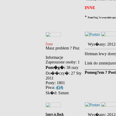
INNE
*
Pami?taj, ?e wszystkie spr
Feam
Wys�any: 2012
Masz problem ? Pisz
Hetman lewy dorny 
Informacje
Zaproszone osoby: 1
Link do zmniejszen
Pom�g�:
38 razy
_______________
Pomog?em ? Pos
Do��czy�: 27 Sty
2011
Posty: 1801
Piwa:
45
/
6
Sk�d: Sztum
Szury is Back
Wys�any: 2012