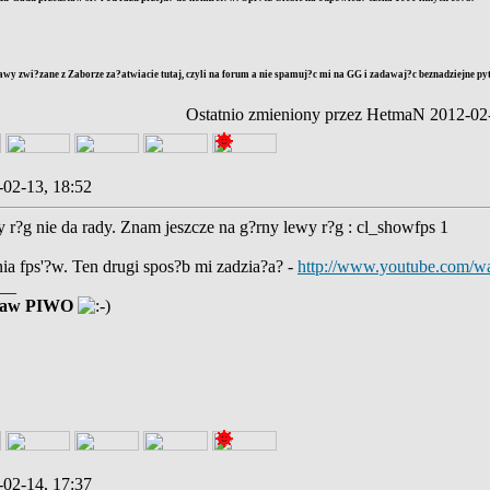
awy zwi?zane z Zaborze za?atwiacie tutaj, czyli na forum a nie spamuj?c mi na GG i zadawaj?c beznadziejne py
Ostatnio zmieniony przez HetmaN 2012-0
-02-13, 18:52
r?g nie da rady. Znam jeszcze na g?rny lewy r?g : cl_showfps 1
ia fps'?w. Ten drugi spos?b mi zadzia?a? -
http://www.youtube.com/w
__
taw PIWO
-02-14, 17:37