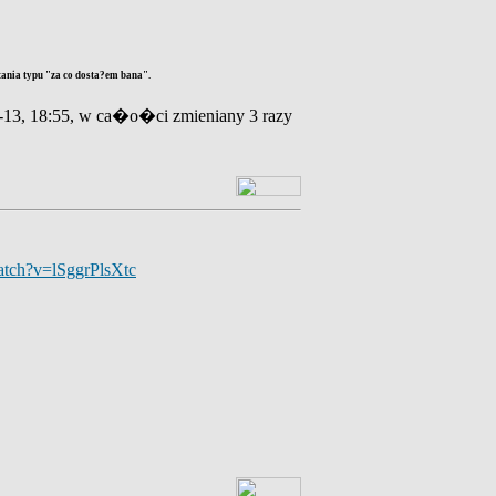
tania typu "za co dosta?em bana".
2-13, 18:55, w ca�o�ci zmieniany 3 razy
atch?v=lSggrPlsXtc