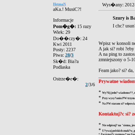
HetmaN
Wys�any: 2012
aKa.! MusiC?!
Szury is B
Informacje
I chc? usu
Pom�g�:
15 razy
Wiek: 29
Do��czy�: 24
Wpisz w konsoli n
Kwi 2011
A jak si? robi ?e
Posty: 2237
A na ping to zastos
Piwa:
28
/
3
zmniejszony o 5-1
Sk�d: Bia?a
Podlaska
Feam jako? si? da,
_______________
Ostrze�e�:
Prywatne wiadom
2
/3/6
*
Wy?lij jedn? wiadomo??, n
*
Przy wysy?aniu PW trzymaj
*
Na PW staram si? odpowiada
Kontaktuj?c si? 
*
Nie odpisuj? na "siema, jes
*
U?ywaj polskich znak?w, p
*
Zaczynaj?c rozmow? na Gadu