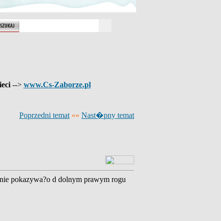
ieci
-->
www.Cs-Zaborze.pl
Poprzedni temat
«»
Nast�pny temat
i nie pokazywa?o d dolnym prawym rogu