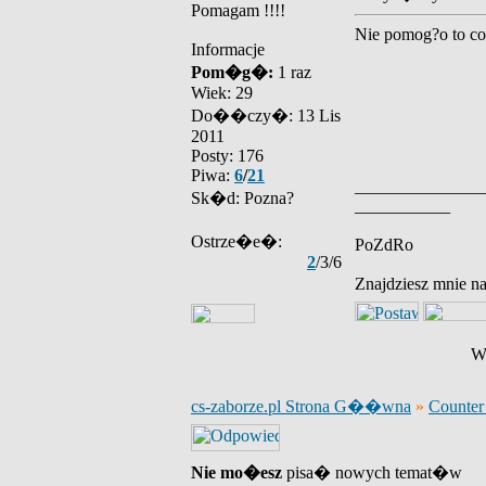
Pomagam !!!!
Nie pomog?o to co 
Informacje
Pom�g�:
1 raz
Wiek: 29
Do��czy�: 13 Lis
2011
Posty: 176
Piwa:
6
/
21
_______________
Sk�d: Pozna?
___________
Ostrze�e�:
PoZdRo
2
/3/6
Znajdziesz mnie 
Wy
cs-zaborze.pl Strona G��wna
»
Counter 
Nie mo�esz
pisa� nowych temat�w