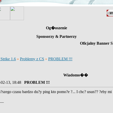
Og�oszenie
Sponsorzy & Partnerzy
Oficjalny Banner S
Strike 1.6
»
Problemy z CS
»
PROBLEM !!!
Wiadomo��
-02-13, 18:48
PROBLEM !!!
szego czasu bardzo du?y ping kto pomo?e ?... I chc? usun?? ?eby m
__