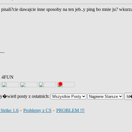
pisali?cie dawajcie inne sposoby na ten jeb..y ping bo mnie ju? wkurz
__
na 4FUN
�wietl posty z ostatnich:
Strike 1.6
»
Problemy z CS
»
PROBLEM !!!