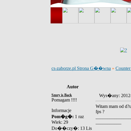
cs-zaborze.pl Strona G��wna
»
Counter 
Autor
Szury is Back
Wys�any: 2012
Pomagam !!!!
Witam mam od d?u?
Informacje
fps ?
Pom�g�:
1 raz
_______________
Wiek: 29
___________
Do��czy�: 13 Lis