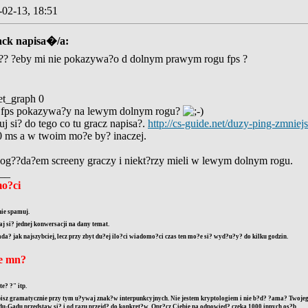
-02-13, 18:51
ack napisa�/a:
n?? ?eby mi nie pokazywa?o d dolnym prawym rogu fps ?
et_graph 0
by fps pokazywa?y na lewym dolnym rogu?
uj si? do tego co tu gracz napisa?.
http://cs-guide.net/duzy-ping-zmniej
0 ms a w twoim mo?e by? inaczej.
 og??da?em screeny graczy i niekt?rzy mieli w lewym dolnym rogu.
__
o?ci
ie spamuj.
 si? jednej konwersacji na dany temat.
? jak najszybciej, lecz przy zbyt du?ej ilo?ci wiadomo?ci czas ten mo?e si? wyd?u?y? do kilku godzin.
ze mn?
te? ?" itp.
isz gramatycznie przy tym u?ywaj znak?w interpunkcyjnych. Nie jestem kryptologiem i nie b?d? ?ama? Twojego
-Gadu przedstaw si? i od razu przejd? do konkret?w. Opr?cz Ciebie na odpowied? czeka 1000 innych os?b.