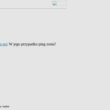
sz-go/
W jego przypadku ping zosta?
 'szyfru'.