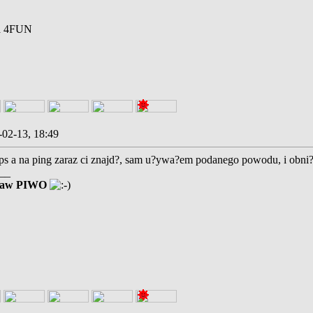
na 4FUN
-02-13, 18:49
fps a na ping zaraz ci znajd?, sam u?ywa?em podanego powodu, i obni
__
taw PIWO