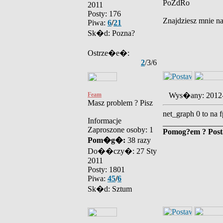
PoZdRo
2011
Posty: 176
Znajdziesz mnie 
Piwa:
6
/
21
Sk�d: Pozna?
Ostrze�e�:
2
/3/6
Feam
Wys�any: 2012
Masz problem ? Pisz
net_graph 0 to na 
Informacje
_______________
Zaproszone osoby: 1
Pomog?em ? Pos
Pom�g�:
38 razy
Do��czy�: 27 Sty
2011
Posty: 1801
Piwa:
45
/
6
Sk�d: Sztum