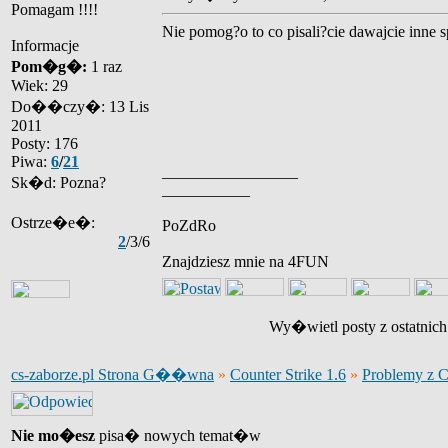
Pomagam !!!!
Nie pomog?o to co pisali?cie dawajcie inne 
Informacje
Pom�g�:
1 raz
Wiek: 29
Do��czy�: 13 Lis
2011
Posty: 176
Piwa:
6
/
21
_________________
Sk�d: Pozna?
___________
Ostrze�e�:
PoZdRo
2
/3/6
Znajdziesz mnie na 4FUN
Wy�wietl posty z ostatnic
cs-zaborze.pl Strona G��wna
»
Counter Strike 1.6
»
Problemy z 
Nie mo�esz
pisa� nowych temat�w