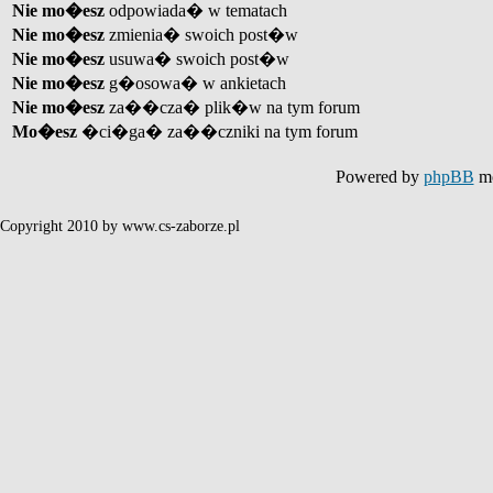
Nie mo�esz
odpowiada� w tematach
Nie mo�esz
zmienia� swoich post�w
Nie mo�esz
usuwa� swoich post�w
Nie mo�esz
g�osowa� w ankietach
Nie mo�esz
za��cza� plik�w na tym forum
Mo�esz
�ci�ga� za��czniki na tym forum
Powered by
phpBB
mo
Copyright 2010 by www.cs-zaborze.pl