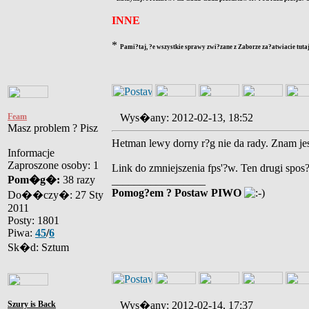
INNE
*
Pami?taj, ?e wszystkie sprawy zwi?zane z Zaborze za?atwiacie tutaj
Feam
Wys�any: 2012-02-13, 18:52
Masz problem ? Pisz
Hetman lewy dorny r?g nie da rady. Znam jes
Informacje
Zaproszone osoby: 1
Link do zmniejszenia fps'?w. Ten drugi spos
Pom�g�:
38 razy
_________________
Pomog?em ? Postaw PIWO
Do��czy�: 27 Sty
2011
Posty: 1801
Piwa:
45
/
6
Sk�d: Sztum
Szury is Back
Wys�any: 2012-02-14, 17:37