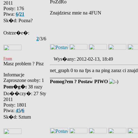
PoZdRo
2011
Posty: 176
Znajdziesz mnie na 4FUN
Piwa:
6
/
21
Sk�d: Pozna?
Ostrze�e�:
2
/3/6
Feam
Wys�any: 2012-02-13, 18:49
Masz problem ? Pisz
net_graph 0 to na fps a na ping zaraz ci z
Informacje
_________________
Zaproszone osoby: 1
Pomog?em ? Postaw PIWO
Pom�g�:
38 razy
Do��czy�: 27 Sty
2011
Posty: 1801
Piwa:
45
/
6
Sk�d: Sztum