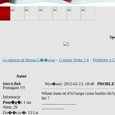
Sp
cs-zaborze.pl Strona G��wna
»
Counter Strike 1.6
»
Problemy z 
Autor
Szury is Back
Wys�any: 2012-02-13, 18:48
PROBLEM
Pomagam !!!!
Witam mam od d?u?szego czasu bardzo du?y 
Informacje
fps ?
Pom�g�:
1 raz
_________________
Wiek: 29
___________
Do��czy�: 13 Lis