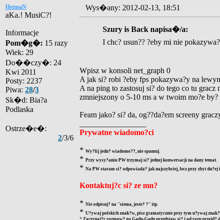
HetmaN
Wys�any: 2012-02-13, 18:51
aKa.! MusiC?!
Szury is Back napisa�/a:
Informacje
I chc? usun?? ?eby mi nie pokazywa
Pom�g�:
15 razy
Wiek: 29
Do��czy�: 24
Wpisz w konsoli net_graph 0
Kwi 2011
A jak si? robi ?eby fps pokazywa?y na lew
Posty: 2237
A na ping to zastosuj si? do tego co tu gracz
Piwa:
28
/
3
zmniejszony o 5-10 ms a w twoim mo?e by? 
Sk�d: Bia?a
Podlaska
Feam jako? si? da, og??da?em screeny gracz
_________________
Ostrze�e�:
Prywatne wiadomo?ci
2
/3/6
*
Wy?lij jedn? wiadomo??, nie spamuj.
*
Przy wysy?aniu PW trzymaj si? jednej konwersacji na dany temat.
*
Na PW staram si? odpowiada? jak najszybciej, lecz przy zbyt du?ej
Kontaktuj?c si? ze mn?
*
Nie odpisuj? na "siema, jeste? ?" itp.
*
U?ywaj polskich znak?w, pisz gramatycznie przy tym u?ywaj znak?w
*
Zaczynaj?c rozmow? na Gadu-Gadu przedstaw si? i od razu przejd? d