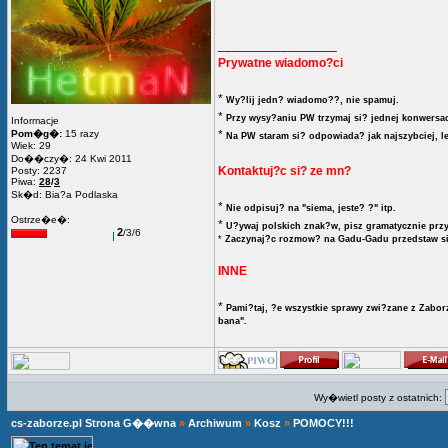
_________________
Prywatne wiadomo?ci
*
Wy?lij jedn? wiadomo??, nie spamuj.
*
Przy wysy?aniu PW trzymaj si? jednej konwersac
Informacje
Pom�g�:
15 razy
*
Na PW staram si? odpowiada? jak najszybciej, l
Wiek: 29
Do��czy�: 24 Kwi 2011
Kontaktuj?c si? ze mn?
Posty: 2237
Piwa:
28
/
3
Sk�d: Bia?a Podlaska
*
Nie odpisuj? na "siema, jeste? ?" itp.
Ostrze�e�:
*
U?ywaj polskich znak?w, pisz gramatycznie przy
2
/3/6
*
Zaczynaj?c rozmow? na Gadu-Gadu przedstaw si?
INNE
*
Pami?taj, ?e wszystkie sprawy zwi?zane z Zaborz
bana".
Wy�wietl posty z ostatnich:
cs-zaborze.pl Strona G��wna
»
Archiwum
»
Kosz
»
POMOCY!!!