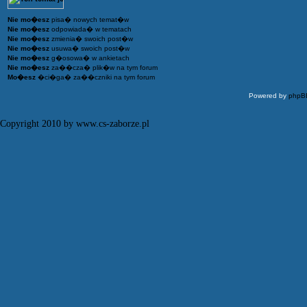
Nie mo�esz
pisa� nowych temat�w
Nie mo�esz
odpowiada� w tematach
Nie mo�esz
zmienia� swoich post�w
Nie mo�esz
usuwa� swoich post�w
Nie mo�esz
g�osowa� w ankietach
Nie mo�esz
za��cza� plik�w na tym forum
Mo�esz
�ci�ga� za��czniki na tym forum
Powered by
phpB
Copyright 2010 by www.cs-zaborze.pl