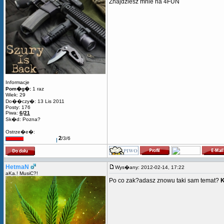
Znajdziesz mnie na 4FUN
Informacje
Pom�g�:
1 raz
Wiek: 29
Do��czy�: 13 Lis 2011
Posty: 176
Piwa:
6
/
21
Sk�d: Pozna?
Ostrze�e�:
2
/3/6
HetmaN
Wys�any: 2012-02-14, 17:22
aKa.! MusiC?!
Po co zak?adasz znowu taki sam temat?