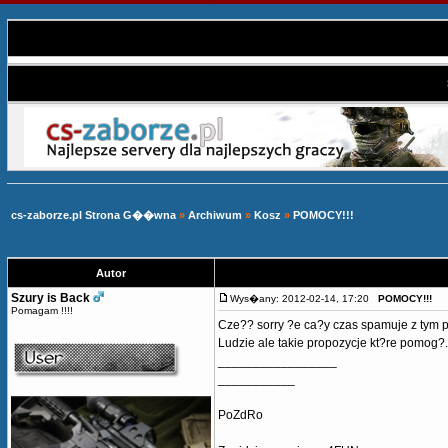
cs-zaborze.pl Strona G��wna
»
Archiwum
»
Kosz
»
POMOCY!!!
Autor
Szury is Back
Wys�any: 2012-02-14, 17:20
POMOCY!!!
Pomagam !!!!
Cze?? sorry ?e ca?y czas spamuje z tym 
Ludzie ale takie propozycje kt?re pomog?.
_________________
___________
PoZdRo