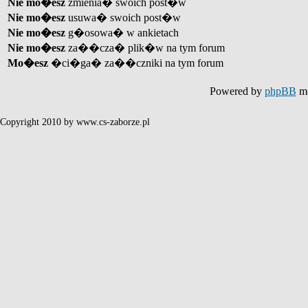
Nie mo�esz
zmienia� swoich post�w
Nie mo�esz
usuwa� swoich post�w
Nie mo�esz
g�osowa� w ankietach
Nie mo�esz
za��cza� plik�w na tym forum
Mo�esz
�ci�ga� za��czniki na tym forum
Powered by
phpBB
mo
Copyright 2010 by www.cs-zaborze.pl