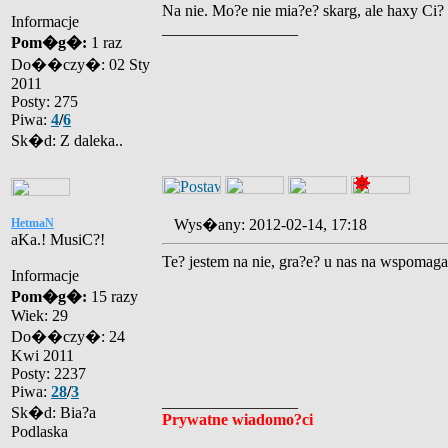
Na nie. Mo?e nie mia?e? skarg, ale haxy Ci? 
Informacje
_________________
Pom�g�:
1 raz
Do��czy�: 02 Sty
2011
Posty: 275
Piwa:
4
/
6
Sk�d: Z daleka..
HetmaN
Wys�any: 2012-02-14, 17:18
aKa.! MusiC?!
Te? jestem na nie, gra?e? u nas na wspomag
Informacje
Pom�g�:
15 razy
Wiek: 29
Do��czy�: 24
Kwi 2011
Posty: 2237
Piwa:
28
/
3
_________________
Sk�d: Bia?a
Prywatne wiadomo?ci
Podlaska