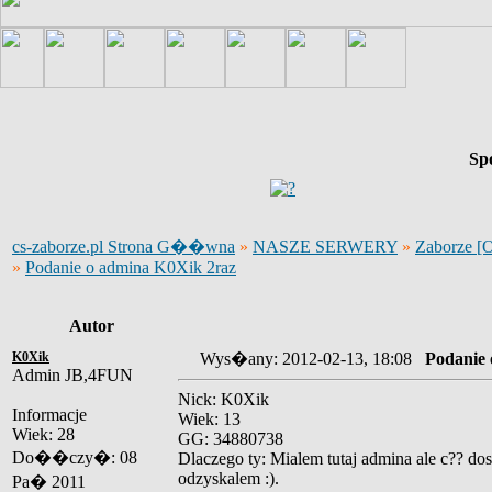
Sp
cs-zaborze.pl Strona G��wna
»
NASZE SERWERY
»
Zaborze [
»
Podanie o admina K0Xik 2raz
Autor
K0Xik
Wys�any: 2012-02-13, 18:08
Podanie 
Admin JB,4FUN
Nick: K0Xik
Informacje
Wiek: 13
Wiek: 28
GG: 34880738
Do��czy�: 08
Dlaczego ty: Mialem tutaj admina ale c?? dos
odzyskalem :).
Pa� 2011