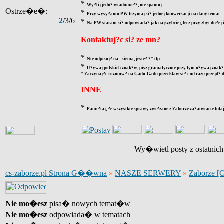
*
Wy?lij jedn? wiadomo??, nie spamuj.
Ostrze�e�:
*
Przy wysy?aniu PW trzymaj si? jednej konwersacji na dany temat.
2
/3/6
*
Na PW staram si? odpowiada? jak najszybciej, lecz przy zbyt du?ej
Kontaktuj?c si? ze mn?
*
Nie odpisuj? na "siema, jeste? ?" itp.
*
U?ywaj polskich znak?w, pisz gramatycznie przy tym u?ywaj znak?w
*
Zaczynaj?c rozmow? na Gadu-Gadu przedstaw si? i od razu przejd? d
INNE
*
Pami?taj, ?e wszystkie sprawy zwi?zane z Zaborze za?atwiacie tutaj
Wy�wietl posty z ostatnic
cs-zaborze.pl Strona G��wna
»
NASZE SERWERY
»
Zaborze [
Nie mo�esz
pisa� nowych temat�w
Nie mo�esz
odpowiada� w tematach