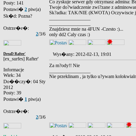
Co zyskuje serwer gdy otrzymasz admina: Br
Posty: 141
Twoje do?wiadczenie zwi?zane z adminowan
Postawi�
2
piw(a)
Sk?adka: TAK/NIE (KWOTA) Oczywiscie ja 
Sk�d: Pozna?
_________________
_________________
Ostrze�e�:
Znajdziesz mnie na 4FUN -Czesto :)...
2
/3/6
only dd2 Caly czas :)
DreaD Rafter'
Wys�any: 2012-02-13, 19:01
[ex_surfes] Rafter'
Za m?ody!! Nie
Informacje
_________________
Wiek: 34
Nie przeklinam , ja tylko u?ywam kolokwial
Do��czy�: 04 Sty
2012
Posty: 39
Postawi�
1
piw(a)
Ostrze�e�:
2
/3/6