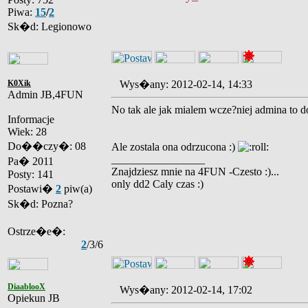
Piwa:
15
/
2
Sk�d: Legionowo
K0Xik
Wys�any: 2012-02-14, 14:33
Admin JB,4FUN
No tak ale jak mialem wcze?niej admina to d
Informacje
Wiek: 28
Do��czy�: 08
Ale zostala ona odrzucona :)
_________________
Pa� 2011
Znajdziesz mnie na 4FUN -Czesto :)...
Posty: 141
only dd2 Caly czas :)
Postawi�
2
piw(a)
Sk�d: Pozna?
Ostrze�e�:
2
/3/6
DiaablooX
Wys�any: 2012-02-14, 17:02
Opiekun JB