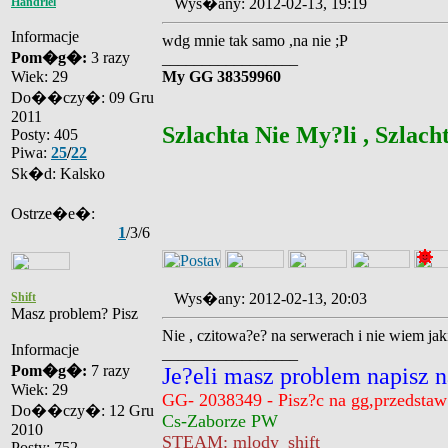
Handriel
Wys�any: 2012-02-13, 19:19
Informacje
wdg mnie tak samo ,na nie ;P
Pom�g�:
3 razy
_________________
Wiek: 29
My GG 38359960
Do��czy�: 09 Gru
2011
Szlachta Nie My?li , Szlacht
Posty: 405
Piwa:
25
/
22
Sk�d: Kalsko
Ostrze�e�:
1
/3/6
Shift
Wys�any: 2012-02-13, 20:03
Masz problem? Pisz
Nie , czitowa?e? na serwerach i nie wiem jak
Informacje
_________________
Pom�g�:
7 razy
Je?eli masz problem napisz n
Wiek: 29
GG- 2038349 - Pisz?c na gg,przedstaw 
Do��czy�: 12 Gru
Cs-Zaborze PW
2010
STEAM: mlody_shift
Posty: 752