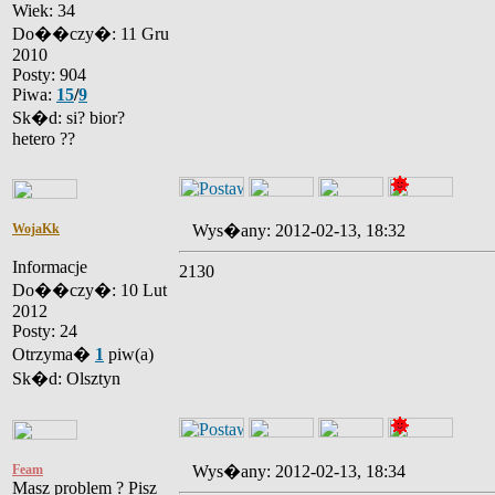
Wiek: 34
Do��czy�: 11 Gru
2010
Posty: 904
Piwa:
15
/
9
Sk�d: si? bior?
hetero ??
WojaKk
Wys�any: 2012-02-13, 18:32
Informacje
2130
Do��czy�: 10 Lut
2012
Posty: 24
Otrzyma�
1
piw(a)
Sk�d: Olsztyn
Feam
Wys�any: 2012-02-13, 18:34
Masz problem ? Pisz