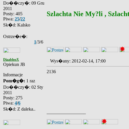
Do��czy�: 09 Gru
2011
Szlachta Nie My?li , Szlacht
Posty: 405
Piwa:
25
/
22
Sk�d: Kalsko
Ostrze�e�:
1
/3/6
DiaablooX
Wys�any: 2012-02-14, 17:00
Opiekun JB
2136
Informacje
Pom�g�:
1 raz
Do��czy�: 02 Sty
2011
Posty: 275
Piwa:
4
/
6
Sk�d: Z daleka..
_________________