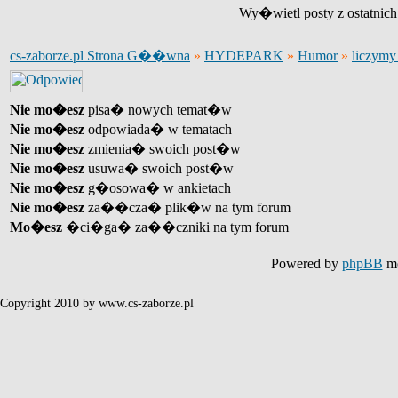
Wy�wietl posty z ostatnic
cs-zaborze.pl Strona G��wna
»
HYDEPARK
»
Humor
»
liczym
Nie mo�esz
pisa� nowych temat�w
Nie mo�esz
odpowiada� w tematach
Nie mo�esz
zmienia� swoich post�w
Nie mo�esz
usuwa� swoich post�w
Nie mo�esz
g�osowa� w ankietach
Nie mo�esz
za��cza� plik�w na tym forum
Mo�esz
�ci�ga� za��czniki na tym forum
Powered by
phpBB
mo
Copyright 2010 by www.cs-zaborze.pl