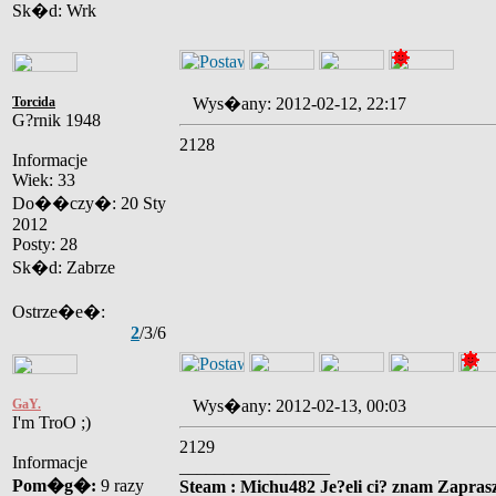
Sk�d: Wrk
Torcida
Wys�any: 2012-02-12, 22:17
G?rnik 1948
2128
Informacje
Wiek: 33
Do��czy�: 20 Sty
2012
Posty: 28
Sk�d: Zabrze
Ostrze�e�:
2
/3/6
GaY.
Wys�any: 2012-02-13, 00:03
I'm TroO ;)
2129
Informacje
_________________
Pom�g�:
9 razy
Steam : Michu482 Je?eli ci? znam Zaprasz