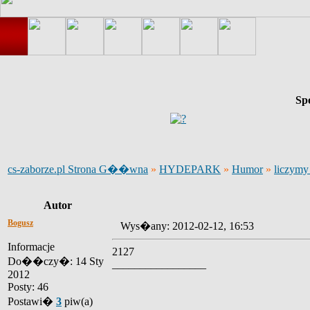
Sp
cs-zaborze.pl Strona G��wna
»
HYDEPARK
»
Humor
»
liczym
Autor
Bogusz
Wys�any: 2012-02-12, 16:53
Informacje
2127
Do��czy�: 14 Sty
_________________
2012
Posty: 46
Postawi�
3
piw(a)