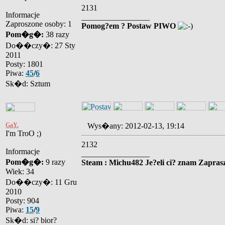
2131
Informacje
_________________
Zaproszone osoby: 1
Pomog?em ? Postaw PIWO
Pom�g�:
38 razy
Do��czy�: 27 Sty
2011
Posty: 1801
Piwa:
45
/
6
Sk�d: Sztum
GaY.
Wys�any: 2012-02-13, 19:14
I'm TroO ;)
2132
Informacje
_________________
Pom�g�:
9 razy
Steam : Michu482 Je?eli ci? znam Zaprasz
Wiek: 34
Do��czy�: 11 Gru
2010
Posty: 904
Piwa:
15
/
9
Sk�d: si? bior?