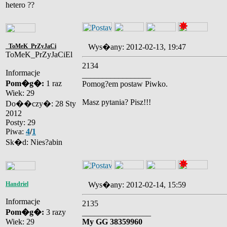
hetero ??
_ToMeK_PrZyJaCi
Wys�any: 2012-02-13, 19:47
ToMeK_PrZyJaCiEl
2134
Informacje
_________________
Pom�g�:
1 raz
Pomog?em postaw Piwko.
Wiek: 29
Masz pytania? Pisz!!!
Do��czy�: 28 Sty
2012
Posty: 29
Piwa:
4
/
1
Sk�d: Nies?abin
Handriel
Wys�any: 2012-02-14, 15:59
Informacje
2135
Pom�g�:
3 razy
_________________
Wiek: 29
My GG 38359960