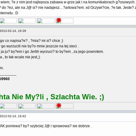
 wiem, ?e z nim jest najlepsza zabawa w grze jak i na komunikatorach g?osowych.
? do ?ez, ale na J@ si? nie nadajesz... ?artowa?em. xd Oczywi?cie, ?e tak. Jeste?
nternetu. :D
2012-02-14, 16:28
ego co napisa?e? , ?mia? mi si? chce ;)
go wyrzucili nie by?o mnie jeszcze na tej sieci .
 ja ju? by?em i go Jertih wyrzuci? to by?em , za jego powrotem.
 , to tak wcale nie jest,;)
am.
________
59960
hta Nie My?li , Szlachta Wie. ;)
2012-02-14, 16:42
AK poniewa? by? szybciej J@ i sprawowa? sie dobrze .