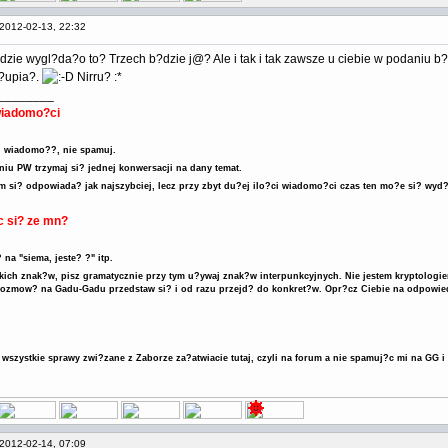
2012-02-13, 22:32
zie wygl?da?o to? Trzech b?dzie j@? Ale i tak i tak zawsze u ciebie w podaniu b?d?
?upia?.
Nirru? :*
________
wiadomo?ci
? wiadomo??, nie spamuj.
iu PW trzymaj si? jednej konwersacji na dany temat.
m si? odpowiada? jak najszybciej, lecz przy zbyt du?ej ilo?ci wiadomo?ci czas ten mo?e si? wyd
c si? ze mn?
 na "siema, jeste? ?" itp.
kich znak?w, pisz gramatycznie przy tym u?ywaj znak?w interpunkcyjnych. Nie jestem kryptologie
rozmow? na Gadu-Gadu przedstaw si? i od razu przejd? do konkret?w. Opr?cz Ciebie na odpowie
 wszystkie sprawy zwi?zane z Zaborze za?atwiacie tutaj, czyli na forum a nie spamuj?c mi na GG 
2012-02-14, 07:09