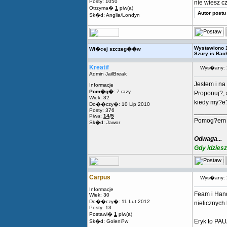
Posty: 1050
nie wiesz c
Otrzyma�
1
piw(a)
Autor postu
Sk�d: Anglia/Londyn
Wystawiono 1
Wi�cej szczeg��w
Szury is Bac
Kreatif
Wys�any: 
Admin JailBreak
Jestem i na
Informacje
Pom�g�:
7 razy
Proponuj?, 
Wiek: 32
kiedy my?e?
Do��czy�: 10 Lip 2010
Posty: 376
_________
Piwa:
14
/
5
Pomog?em C
Sk�d: Jawor
Odwaga...
Gdy idziesz
Carpus
Wys�any: 
Informacje
Feam i Handr
Wiek: 30
Do��czy�: 11 Lut 2012
nielicznych
Posty: 13
Postawi�
1
piw(a)
Eryk to PAU
Sk�d: Goleni?w