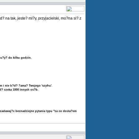
 na tak, jeste? mi?y, przyjacielski, mo?na si? z
?u?y? do kilku godzin.
m i nie b?d? ?ama? Twojego 'szyfru'.
d? czeka 1000 innych os?b.
i zadawaj?c beznadziejne pytania typu "za co dosta?em