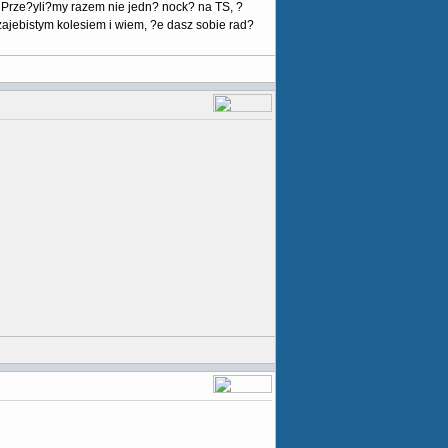
 Prze?yli?my razem nie jedn? nock? na TS, ?
 zajebistym kolesiem i wiem, ?e dasz sobie rad?