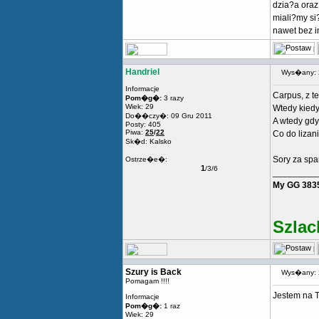
dzia?a oraz
miali?my si
nawet bez i
Handriel
Wys�any: 
Informacje
Carpus, z t
Pom�g�:
3 razy
Wiek: 29
Wtedy kiedy 
Do��czy�: 09 Gru 2011
A wtedy gdy
Posty: 405
Piwa:
25
/
22
Co do lizania
Sk�d: Kalsko
Sory za sp
Ostrze�e�:
1
/3/6
_________
My GG 383
Szlac
Szury is Back
Wys�any: 
Pomagam !!!!
Jestem na T
Informacje
Pom�g�:
1 raz
Wiek: 29