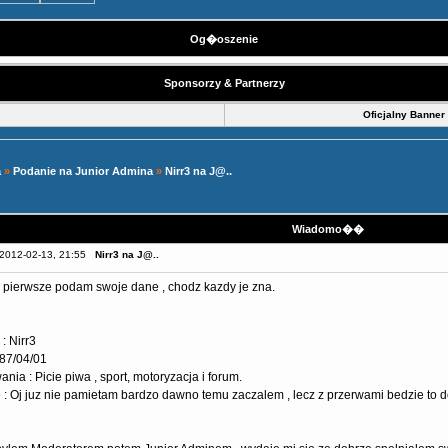
Og�oszenie
Sponsorzy & Partnerzy
Oficjalny Banner
a
»
Podanie na Junior Admina
»
Nirr3 na J@..
Wiadomo��
2012-02-13, 21:55
Nirr3 na J@..
.. pierwsze podam swoje dane , chodz kazdy je zna.
: Nirr3
87/04/01
nia : Picie piwa , sport, motoryzacja i forum.
 : Oj juz nie pamietam bardzo dawno temu zaczalem , lecz z przerwami bedzie to do