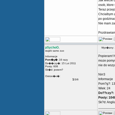
Jak wiecie 
osob, ktore 
Teraz przej
Chcialbym z
po godzinac
Nie mam zam
Pozdrawiam
pSychoO.
Wys�any: 
wujek samo zuo
Popieram! N
Informacje
Pom�g�:
16 razy
moze pomysl
Do��czy�: 15 Lut 2011
nie do wszy
Posty: 608
Sk�d: jestem?
Nirr3
Ostrze�e�:
Informacje
1
/3/6
Pom?g?: 13
Wiek: 24
Do??czy?: 
Posty: 104
Sk?d: Angli
_________