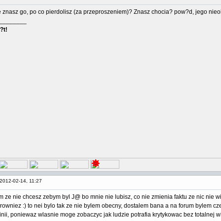
e znasz go, po co pierdolisz (za przeproszeniem)? Znasz chocia? pow?d, jego nieo
________
?t!
2012-02-14, 11:27
m ze nie chcesz zebym byl J@ bo mnie nie lubisz, co nie zmienia faktu ze nic nie wi
 rowniez :) to nei bylo tak ze nie bylem obecny, dostalem bana a na forum bylem cz
nii, poniewaz wlasnie moge zobaczyc jak ludzie potrafia krytykowac bez totalnej