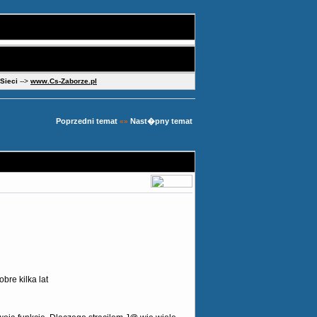
 Sieci
-->
www.Cs-Zaborze.pl
Poprzedni temat
Nast�pny temat
«»
bre kilka lat