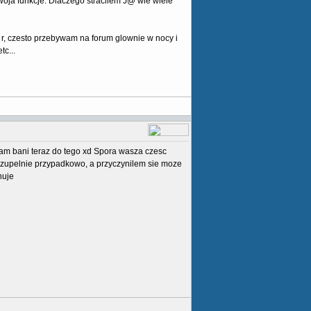
oja funkcje. Dlaczego stracilem J@ wie wiele
r, czesto przebywam na forum glownie w nocy i
c...
mam bani teraz do tego xd Spora wasza czesc
 tu zupelnie przypadkowo, a przyczynilem sie moze
nuje