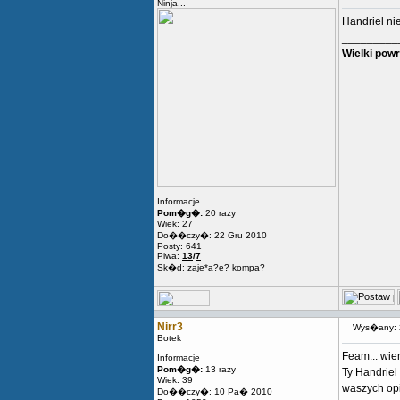
Ninja...
Handriel ni
_________
Wielki powr
Informacje
Pom�g�:
20 razy
Wiek: 27
Do��czy�: 22 Gru 2010
Posty: 641
Piwa:
13
/
7
Sk�d: zaje*a?e? kompa?
Nirr3
Wys�any: 
Botek
Feam... wie
Informacje
Pom�g�:
13 razy
Ty Handriel
Wiek: 39
waszych opi
Do��czy�: 10 Pa� 2010