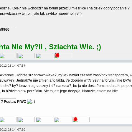
ieszne, Kole? nie wchodzi? na forum przez 3 miesi?ce i na dzie? dobry podanie ?
prawdzasz w tej roli , ale tak szybko napewno nie ;)
________
59960
hta Nie My?li , Szlachta Wie. ;)
2012-02-14, 07:14
dok?adnie. Dobrze si? sprawowa?e?, by?e? nawet czasem zast?pc? transportera, w 
zuwa?e?. Jednak?e nie zmienia to faktu, ?e dopiero wr?ci?e? na forum, i nie by?o c
 Nie chc? by? teraz nie grzeczny i si? narzuca?, bo ja nie dosta?em moda, ale po po
 to b?dzie nie w porz?dku. Ale to jest jego decyzja. Narazie jestem na Nie
________
? Postaw PIWO
2012-02-14, 07:16