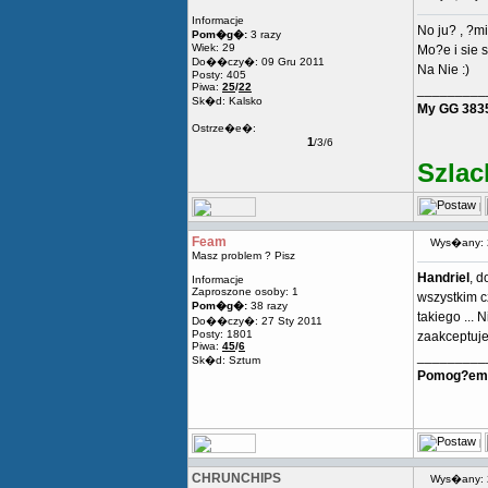
Informacje
No ju? , ?m
Pom�g�:
3 razy
Wiek: 29
Mo?e i sie s
Do��czy�: 09 Gru 2011
Na Nie :)
Posty: 405
Piwa:
25
/
22
_________
Sk�d: Kalsko
My GG 383
Ostrze�e�:
1
/3/6
Szlac
Feam
Wys�any: 
Masz problem ? Pisz
Handriel
, 
Informacje
Zaproszone osoby: 1
wszystkim c
Pom�g�:
38 razy
takiego ...
Do��czy�: 27 Sty 2011
Posty: 1801
zaakceptuje,
Piwa:
45
/
6
_________
Sk�d: Sztum
Pomog?em 
CHRUNCHIPS
Wys�any: 