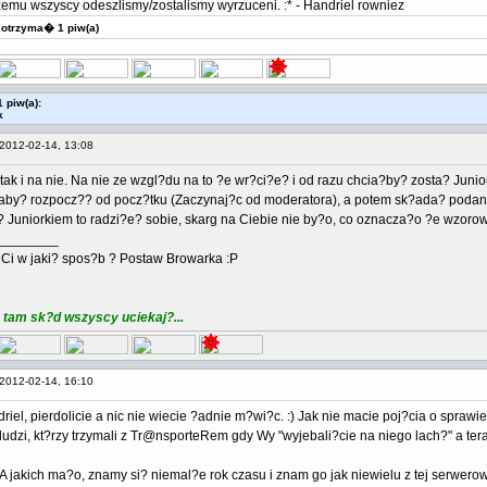
zemu wszyscy odeszlismy/zostalismy wyrzuceni. :* - Handriel rowniez
 otrzyma� 1 piw(a)
 piw(a):
k
2012-02-14, 13:08
 tak i na nie. Na nie ze wzgl?du na to ?e wr?ci?e? i od razu chcia?by? zosta? Ju
aby? rozpocz?? od pocz?tku (Zaczynaj?c od moderatora), a potem sk?ada? podanie
 Juniorkiem to radzi?e? sobie, skarg na Ciebie nie by?o, co oznacza?o ?e wzor
________
i w jaki? spos?b ? Postaw Browarka :P
 tam sk?d wszyscy uciekaj?...
2012-02-14, 16:10
iel, pierdolicie a nic nie wiecie ?adnie m?wi?c. :) Jak nie macie poj?cia o sprawie
 ludzi, kt?rzy trzymali z Tr@nsporteRem gdy Wy "wyjebali?cie na niego lach?" a te
A jakich ma?o, znamy si? niemal?e rok czasu i znam go jak niewielu z tej serwerown