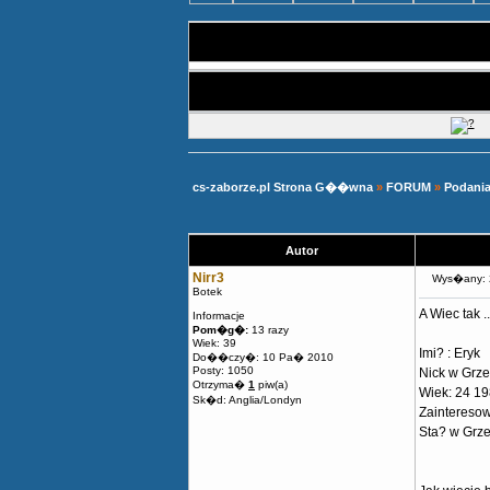
cs-zaborze.pl Strona G��wna
»
FORUM
»
Podani
Autor
Nirr3
Wys�any: 
Botek
A Wiec tak 
Informacje
Pom�g�:
13 razy
Wiek: 39
Imi? : Eryk
Do��czy�: 10 Pa� 2010
Posty: 1050
Nick w Grze 
Otrzyma�
1
piw(a)
Wiek: 24 19
Sk�d: Anglia/Londyn
Zainteresowa
Sta? w Grze