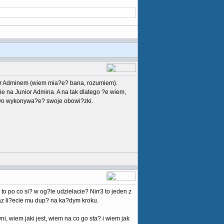
nior Adminem (wiem mia?e? bana, rozumiem).
 na Junior Admina. A na tak dlatego ?e wiem,
owo wykonywa?e? swoje obowi?zki.
 to po co si? w og?le udzielacie? Nirr3 to jeden z
raz li?ecie mu dup? na ka?dym kroku.
i, wiem jaki jest, wiem na co go sta? i wiem jak