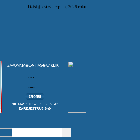
Dzisiaj jest
6
sierpnia,
2026 roku
ZAPOMNIA�E� HAS�A?
KLIK
NIE MASZ JESZCZE KONTA?
ZAREJESTRUJ SI�