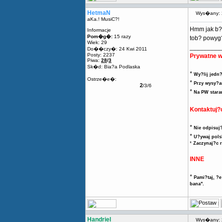
HetmaN
Wys�any: 
aKa.! MusiC?!
Hmm jak b?d
Informacje
Pom�g�:
15 razy
tob? powyg
Wiek: 29
_________
Do��czy�: 24 Kwi 2011
Posty: 2237
Prywatne 
Piwa:
28
/
3
Sk�d: Bia?a Podlaska
*
Wy?lij jedn
Ostrze�e�:
*
Przy wysy?an
2
/3/6
*
Na PW stara
Kontaktuj?
*
Nie odpisuj?
*
U?ywaj pols
*
Zaczynaj?c 
INNE
*
Pami?taj, ?e
bana".
Handriel
Wys�any: 