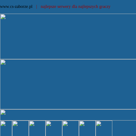
www.cs-zaborze.pl
| najlepsze serwery dla najlepszych graczy