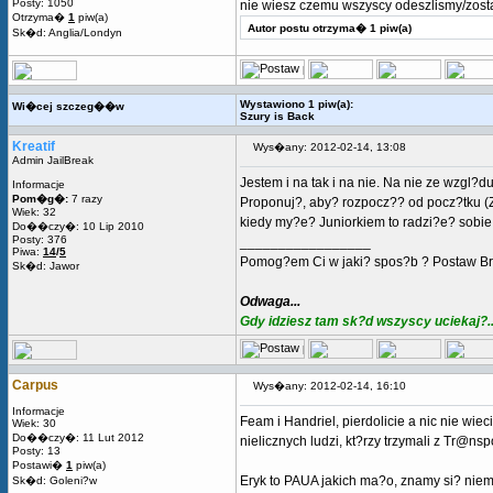
Posty: 1050
nie wiesz czemu wszyscy odeszlismy/zostal
Otrzyma�
1
piw(a)
Autor postu otrzyma� 1 piw(a)
Sk�d: Anglia/Londyn
Wystawiono 1 piw(a):
Wi�cej szczeg��w
Szury is Back
Kreatif
Wys�any: 2012-02-14, 13:08
Admin JailBreak
Jestem i na tak i na nie. Na nie ze wzgl
Informacje
Pom�g�:
7 razy
Proponuj?, aby? rozpocz?? od pocz?tku (
Wiek: 32
kiedy my?e? Juniorkiem to radzi?e? sobi
Do��czy�: 10 Lip 2010
Posty: 376
_________________
Piwa:
14
/
5
Pomog?em Ci w jaki? spos?b ? Postaw Br
Sk�d: Jawor
Odwaga...
Gdy idziesz tam sk?d wszyscy uciekaj?..
Carpus
Wys�any: 2012-02-14, 16:10
Informacje
Feam i Handriel, pierdolicie a nic nie wie
Wiek: 30
Do��czy�: 11 Lut 2012
nielicznych ludzi, kt?rzy trzymali z Tr@n
Posty: 13
Postawi�
1
piw(a)
Eryk to PAUA jakich ma?o, znamy si? niemal
Sk�d: Goleni?w