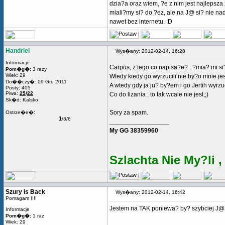
dzia?a oraz wiem, ?e z nim jest najlepsz
miali?my si? do ?ez, ale na J@ si? nie na
nawet bez internetu. :D
Handriel
Wys�any: 2012-02-14, 16:28
Informacje
Carpus, z tego co napisa?e? , ?mia? mi si?
Pom�g�:
3 razy
Wiek: 29
Wtedy kiedy go wyrzucili nie by?o mnie jesz
Do��czy�: 09 Gru 2011
A wtedy gdy ja ju? by?em i go Jertih wyrz
Posty: 405
Piwa:
25
/
22
Co do lizania , to tak wcale nie jest,;)
Sk�d: Kalsko
Sory za spam.
Ostrze�e�:
1
/3/6
_________________
My GG 38359960
Szlachta Nie My?li ,
Szury is Back
Wys�any: 2012-02-14, 16:42
Pomagam !!!!
Jestem na TAK poniewa? by? szybciej J@ 
Informacje
Pom�g�:
1 raz
Wiek: 29