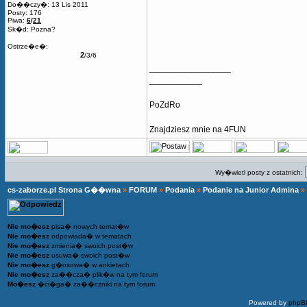
Do��czy�: 13 Lis 2011
Posty: 176
Piwa:
6
/
21
Sk�d: Pozna?
Ostrze�e�:
2
/3/6
_________________
___________
PoZdRo
Znajdziesz mnie na 4FUN
Wy�wietl posty z ostatnich:
cs-zaborze.pl Strona G��wna
»
FORUM
»
Podania
»
Podanie na Junior Admina
»
Nie mo�esz
pisa� nowych temat�w
Nie mo�esz
odpowiada� w tematach
Nie mo�esz
zmienia� swoich post�w
Nie mo�esz
usuwa� swoich post�w
Nie mo�esz
g�osowa� w ankietach
Nie mo�esz
za��cza� plik�w na tym forum
Mo�esz
�ci�ga� za��czniki na tym forum
Powered by
phpB