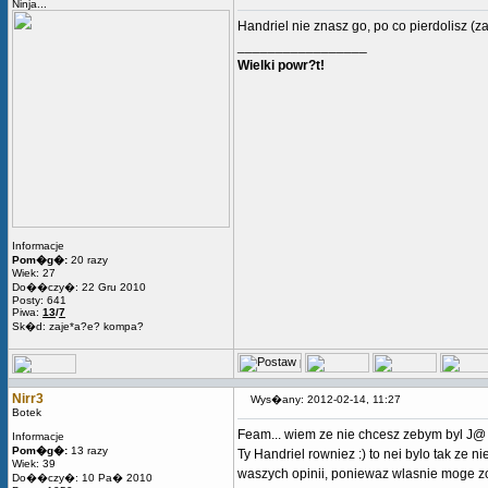
Ninja...
Handriel nie znasz go, po co pierdolisz 
_________________
Wielki powr?t!
Informacje
Pom�g�:
20 razy
Wiek: 27
Do��czy�: 22 Gru 2010
Posty: 641
Piwa:
13
/
7
Sk�d: zaje*a?e? kompa?
Nirr3
Wys�any: 2012-02-14, 11:27
Botek
Feam... wiem ze nie chcesz zebym byl J@ bo
Informacje
Pom�g�:
13 razy
Ty Handriel rowniez :) to nei bylo tak ze
Wiek: 39
waszych opinii, poniewaz wlasnie moge zo
Do��czy�: 10 Pa� 2010