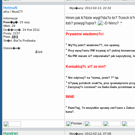
HetmaN
Wys�any: 2012-02-13, 22:32
aKa.! MusiC?!
Hmm jak b?dzie wygl?da?o to? Trzech b?dzi
Informacje
Pom�g�:
15 razy
tob? powyg?upia?.
Nirru? :*
Wiek: 29
_________________
Do��czy�: 24 Kwi 2011
Posty: 2237
Prywatne wiadomo?ci
Piwa:
28
/
3
Sk�d: Bia?a Podlaska
*
Wy?lij jedn? wiadomo??, nie spamuj.
Ostrze�e�:
*
Przy wysy?aniu PW trzymaj si? jednej konwersac
2
/3/6
*
Na PW staram si? odpowiada? jak najszybciej, l
Kontaktuj?c si? ze mn?
*
Nie odpisuj? na "siema, jeste? ?" itp.
*
U?ywaj polskich znak?w, pisz gramatycznie przy
*
Zaczynaj?c rozmow? na Gadu-Gadu przedstaw si?
INNE
*
Pami?taj, ?e wszystkie sprawy zwi?zane z Zaborz
bana".
Handriel
Wys�any: 2012-02-14, 07:09