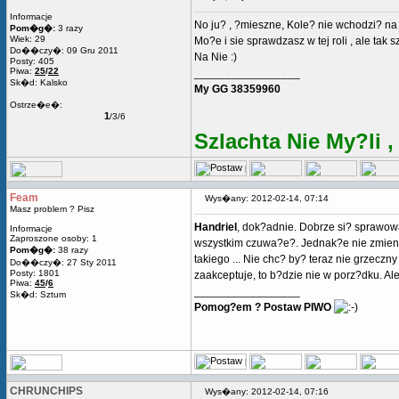
Informacje
No ju? , ?mieszne, Kole? nie wchodzi? na
Pom�g�:
3 razy
Wiek: 29
Mo?e i sie sprawdzasz w tej roli , ale tak 
Do��czy�: 09 Gru 2011
Na Nie :)
Posty: 405
Piwa:
25
/
22
_________________
Sk�d: Kalsko
My GG 38359960
Ostrze�e�:
1
/3/6
Szlachta Nie My?li ,
Feam
Wys�any: 2012-02-14, 07:14
Masz problem ? Pisz
Handriel
, dok?adnie. Dobrze si? sprawowa
Informacje
Zaproszone osoby: 1
wszystkim czuwa?e?. Jednak?e nie zmienia 
Pom�g�:
38 razy
takiego ... Nie chc? by? teraz nie grzeczn
Do��czy�: 27 Sty 2011
Posty: 1801
zaakceptuje, to b?dzie nie w porz?dku. Ale
Piwa:
45
/
6
_________________
Sk�d: Sztum
Pomog?em ? Postaw PIWO
CHRUNCHIPS
Wys�any: 2012-02-14, 07:16