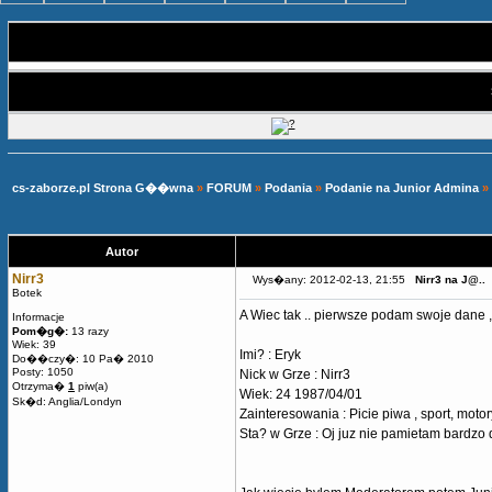
cs-zaborze.pl Strona G��wna
»
FORUM
»
Podania
»
Podanie na Junior Admina
»
Autor
Nirr3
Wys�any: 2012-02-13, 21:55
Nirr3 na J@..
Botek
A Wiec tak .. pierwsze podam swoje dane ,
Informacje
Pom�g�:
13 razy
Wiek: 39
Imi? : Eryk
Do��czy�: 10 Pa� 2010
Posty: 1050
Nick w Grze : Nirr3
Otrzyma�
1
piw(a)
Wiek: 24 1987/04/01
Sk�d: Anglia/Londyn
Zainteresowania : Picie piwa , sport, motor
Sta? w Grze : Oj juz nie pamietam bardzo 