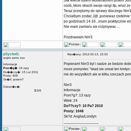
Jak wiecie bylem Moderatorem potem Junio
osob, ktore stracili swoje rangi itp, wraz z
Teraz przejdzmy do sprawy dlaczego Nirr
Chcialbym zostac J@ ,poniewaz rzetelnie 
po godzinach 14-16 , znam praktycznie ws
Nie mam zamiaru sie rozpisywac ...
Pozdrawiam Nirr3
pSychoO.
Wys�any: 2012-02-13, 22:02
wujek samo zuo
Popieram! Nirr3 byl i sadze ze bedzie do
Informacje
Pom�g�:
16 razy
moze pomyslec "skad sie urwal ten kretyn..
Do��czy�: 15 Lut 2011
nie do wszystkich ale w kilku rzeczach po
Posty: 608
Sk�d: jestem?
Nirr3
Ostrze�e�:
Informacje
1
/3/6
Pom?g?: 13 razy
Wiek: 24
Do??czy?: 10 Pa? 2010
Posty: 1048
Sk?d: Anglia/Londyn
_________________