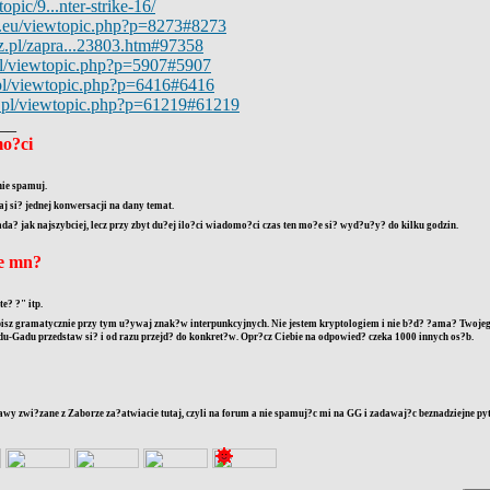
topic/9...nter-strike-16/
a.eu/viewtopic.php?p=8273#8273
z.pl/zapra...23803.htm#97358
e.pl/viewtopic.php?p=5907#5907
a.pl/viewtopic.php?p=6416#6416
o.pl/viewtopic.php?p=61219#61219
__
o?ci
ie spamuj.
 si? jednej konwersacji na dany temat.
? jak najszybciej, lecz przy zbyt du?ej ilo?ci wiadomo?ci czas ten mo?e si? wyd?u?y? do kilku godzin.
ze mn?
te? ?" itp.
isz gramatycznie przy tym u?ywaj znak?w interpunkcyjnych. Nie jestem kryptologiem i nie b?d? ?ama? Twojego
-Gadu przedstaw si? i od razu przejd? do konkret?w. Opr?cz Ciebie na odpowied? czeka 1000 innych os?b.
awy zwi?zane z Zaborze za?atwiacie tutaj, czyli na forum a nie spamuj?c mi na GG i zadawaj?c beznadziejne py