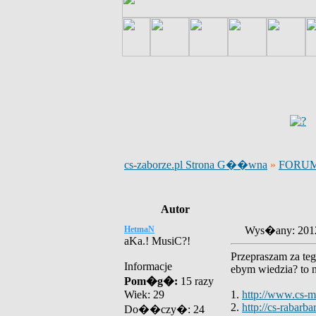
cs-zaborze.pl Strona G��wna
»
FORU
Autor
HetmaN
Wys�any: 201
aKa.! MusiC?!
Przepraszam za teg
Informacje
ebym wiedzia? to n
Pom�g�:
15 razy
Wiek: 29
1.
http://www.cs-m
2.
http://cs-rabarb
Do��czy�: 24