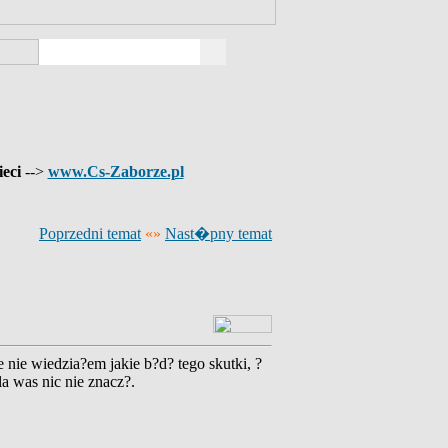
ieci
-->
www.Cs-Zaborze.pl
Poprzedni temat
«»
Nast�pny temat
 nie wiedzia?em jakie b?d? tego skutki, ?
a was nic nie znacz?.