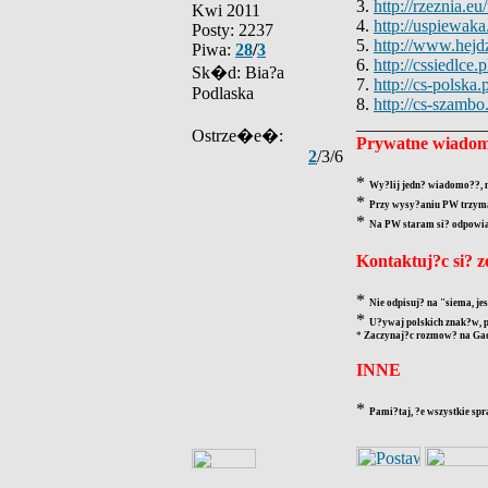
3.
http://rzeznia.eu/
Kwi 2011
4.
http://uspiewak
Posty: 2237
5.
http://www.hejd
Piwa:
28
/
3
6.
http://cssiedlc
Sk�d: Bia?a
7.
http://cs-polsk
Podlaska
8.
http://cs-szamb
_______________
Ostrze�e�:
Prywatne wiadom
2
/3/6
*
Wy?lij jedn? wiadomo??, n
*
Przy wysy?aniu PW trzymaj
*
Na PW staram si? odpowiada
Kontaktuj?c si? 
*
Nie odpisuj? na "siema, jes
*
U?ywaj polskich znak?w, p
*
Zaczynaj?c rozmow? na Gadu
INNE
*
Pami?taj, ?e wszystkie spr