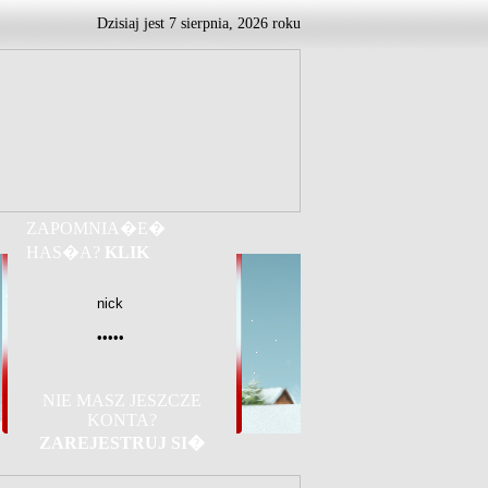
Dzisiaj jest
7
sierpnia,
2026 roku
ZAPOMNIA�E�
HAS�A?
KLIK
NIE MASZ JESZCZE
KONTA?
ZAREJESTRUJ SI�