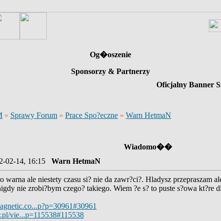
Og�oszenie
Sponsorzy & Partnerzy
Oficjalny Banner S
M
»
Sprawy Forum
»
Prace Spo?eczne
»
Warn HetmaN
Wiadomo��
2-02-14, 16:15
Warn HetmaN
o warna ale niestety czasu si? nie da zawr?ci?. Hladysz przepraszam ale
igdy nie zrobi?bym czego? takiego. Wiem ?e s? to puste s?owa kt?re dl
agnetic.co...p?p=30961#30961
ar.pl/vie...p=115538#115538