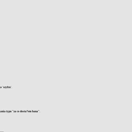
 'szyfru'.
tania typu "za co dosta?em bana".