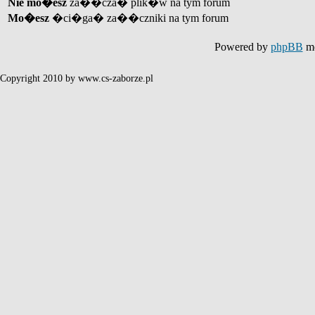
Nie mo�esz
za��cza� plik�w na tym forum
Mo�esz
�ci�ga� za��czniki na tym forum
Powered by
phpBB
mo
Copyright 2010 by www.cs-zaborze.pl