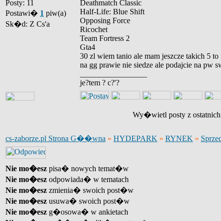
Posty: 11
Deathmatch Classic
Half-Life: Blue Shift
Postawi�
1
piw(a)
Opposing Force
Sk�d: Z Cs'a
Ricochet
Team Fortress 2
Gta4
30 zl wiem tanio ale mam jeszcze takich 5 to
na gg prawie nie siedze ale podajcie na pw s
_________________
je?tem ? c?'?
Wy�wietl posty z ostatnic
cs-zaborze.pl Strona G��wna
»
HYDEPARK
»
RYNEK
»
Sprze
Nie mo�esz
pisa� nowych temat�w
Nie mo�esz
odpowiada� w tematach
Nie mo�esz
zmienia� swoich post�w
Nie mo�esz
usuwa� swoich post�w
Nie mo�esz
g�osowa� w ankietach