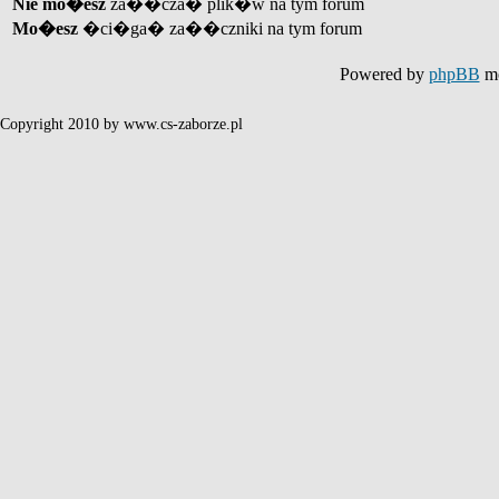
Nie mo�esz
za��cza� plik�w na tym forum
Mo�esz
�ci�ga� za��czniki na tym forum
Powered by
phpBB
mo
Copyright 2010 by www.cs-zaborze.pl