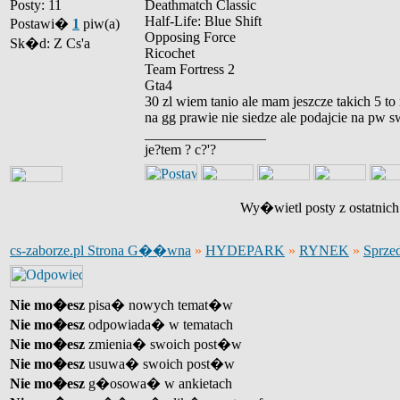
Posty: 11
Deathmatch Classic
Half-Life: Blue Shift
Postawi�
1
piw(a)
Opposing Force
Sk�d: Z Cs'a
Ricochet
Team Fortress 2
Gta4
30 zl wiem tanio ale mam jeszcze takich 5 to
na gg prawie nie siedze ale podajcie na pw s
_________________
je?tem ? c?'?
Wy�wietl posty z ostatnic
cs-zaborze.pl Strona G��wna
»
HYDEPARK
»
RYNEK
»
Sprze
Nie mo�esz
pisa� nowych temat�w
Nie mo�esz
odpowiada� w tematach
Nie mo�esz
zmienia� swoich post�w
Nie mo�esz
usuwa� swoich post�w
Nie mo�esz
g�osowa� w ankietach