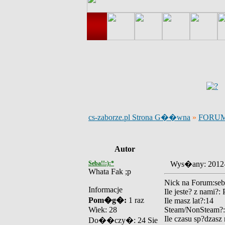
cs-zaborze.pl Strona G��wna
»
FORU
Autor
Seba!!:):*
Wys�any: 2012
Whata Fak ;p
Nick na Forum:seba
Informacje
Ile jeste? z nami?:
Pom�g�:
1 raz
Ile masz lat?:14
Wiek: 28
Steam/NonSteam?
Ile czasu sp?dzasz
Do��czy�: 24 Sie