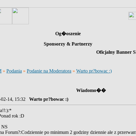
Og�oszenie
Sponsorzy & Partnerzy
Oficjalny Banner S
M
»
Podania
»
Podanie na Moderatora
»
Warto pr?bowac :)
Wiadomo��
-02-14, 15:32
Warto pr?bowac :)
!!:):*
 Ponad rok :D
: NS
 na Forum?:Codziennie po minimum 2 godziny dziennie ale z przerwami