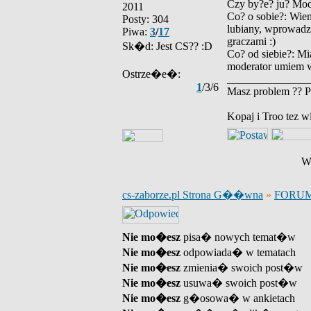
Czy by?e? ju? Mod
2011
Co? o sobie?: Wiem
Posty: 304
lubiany, wprowadza
Piwa:
3
/
17
graczami :)
Sk�d: Jest CS?? :D
Co? od siebie?: Mi
moderator umiem w
Ostrze�e�:
_______________
1
/3/6
Masz problem ?? P
Kopaj i Troo tez w
Wy
cs-zaborze.pl Strona G��wna
»
FORU
Nie mo�esz
pisa� nowych temat�w
Nie mo�esz
odpowiada� w tematach
Nie mo�esz
zmienia� swoich post�w
Nie mo�esz
usuwa� swoich post�w
Nie mo�esz
g�osowa� w ankietach