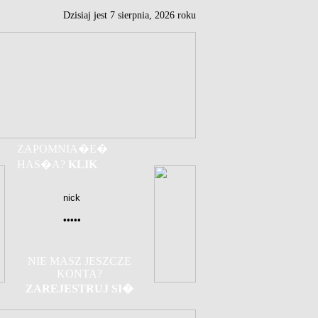
Dzisiaj jest
7
sierpnia,
2026 roku
ZAPOMNIA�E�
HAS�A?
KLIK
NIE MASZ JESZCZE
KONTA?
ZAREJESTRUJ SI�