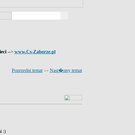
ieci
-->
www.Cs-Zaborze.pl
Poprzedni temat
«»
Nast�pny temat
 :)