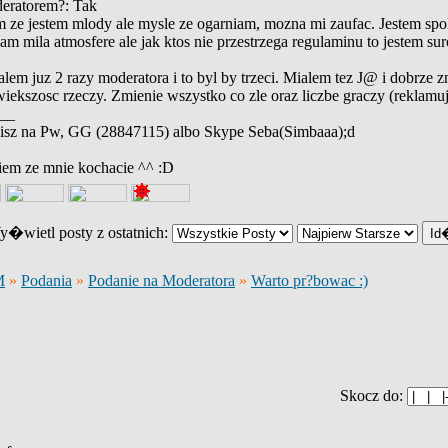
eratorem?: Tak
 ze jestem mlody ale mysle ze ogarniam, mozna mi zaufac. Jestem spo
m mila atmosfere ale jak ktos nie przestrzega regulaminu to jestem s
alem juz 2 razy moderatora i to byl by trzeci. Mialem tez J@ i dobrze 
iekszosc rzeczy. Zmienie wszystko co zle oraz liczbe graczy (rekl
__
isz na Pw, GG (28847115) albo Skype Seba(Simbaaa);d
iem ze mnie kochacie ^^ :D
�wietl posty z ostatnich:
M
»
Podania
»
Podanie na Moderatora
»
Warto pr?bowac :)
Skocz do: