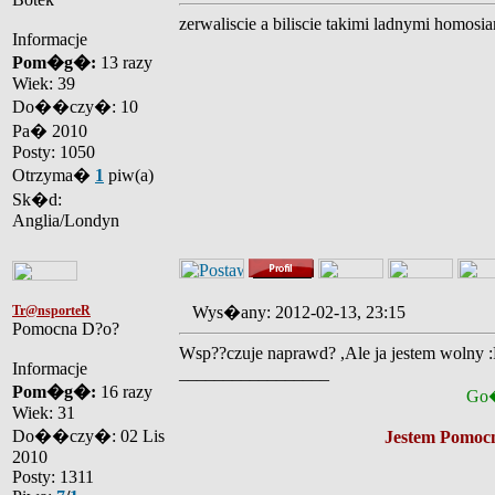
zerwaliscie a biliscie takimi ladnymi homosia
Informacje
Pom�g�:
13 razy
Wiek: 39
Do��czy�: 10
Pa� 2010
Posty: 1050
Otrzyma�
1
piw(a)
Sk�d:
Anglia/Londyn
Tr@nsporteR
Wys�any: 2012-02-13, 23:15
Pomocna D?o?
Wsp??czuje naprawd? ,Ale ja jestem wolny 
Informacje
_________________
Pom�g�:
16 razy
Go�
Wiek: 31
Do��czy�: 02 Lis
Jestem Pomocn
2010
Posty: 1311