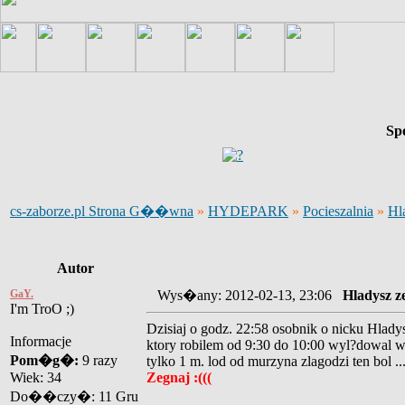
Sp
cs-zaborze.pl Strona G��wna
»
HYDEPARK
»
Pocieszalnia
»
Hl
Autor
GaY.
Wys�any: 2012-02-13, 23:06
Hladysz ze
I'm TroO ;)
Dzisiaj o godz. 22:58 osobnik o nicku Hlady
Informacje
ktory robilem od 9:30 do 10:00 wyl?dowal w 
Pom�g�:
9 razy
tylko 1 m. lod od murzyna zlagodzi ten bol ...
Wiek: 34
Zegnaj :(((
Do��czy�: 11 Gru