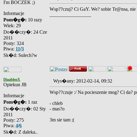
I'm BOCZEK ;)
Wsp??czuj? Ci GaY. We? sobie Tr@nsa, nie 
Informacje
_________________
Pom�g�:
10 razy
Wiek: 29
Do��czy�: 24 Cze
2011
Posty: 324
Piwa:
11
/
3
Sk�d: Sulech?w
DiaablooX
Wys�any: 2012-02-14, 09:32
Opiekun JB
Wsp??czuje :/ Na pocieszenie mog? Ci da? p
Informacje
Pom�g�:
1 raz
- chleb
Do��czy�: 02 Sty
- mas?o
2011
3m sie tam ;(
Posty: 275
Piwa:
4
/
6
Sk�d: Z daleka..