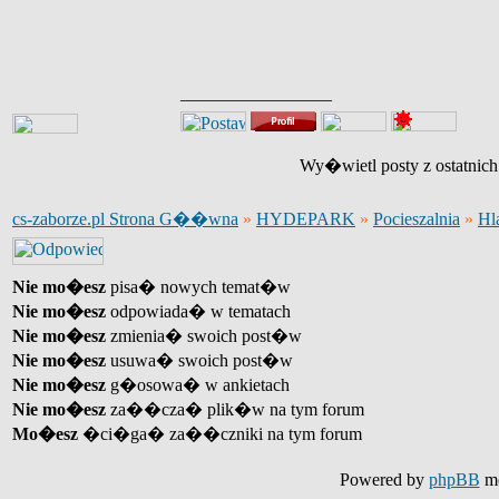
_________________
Wy�wietl posty z ostatnic
cs-zaborze.pl Strona G��wna
»
HYDEPARK
»
Pocieszalnia
»
Hl
Nie mo�esz
pisa� nowych temat�w
Nie mo�esz
odpowiada� w tematach
Nie mo�esz
zmienia� swoich post�w
Nie mo�esz
usuwa� swoich post�w
Nie mo�esz
g�osowa� w ankietach
Nie mo�esz
za��cza� plik�w na tym forum
Mo�esz
�ci�ga� za��czniki na tym forum
Powered by
phpBB
mo