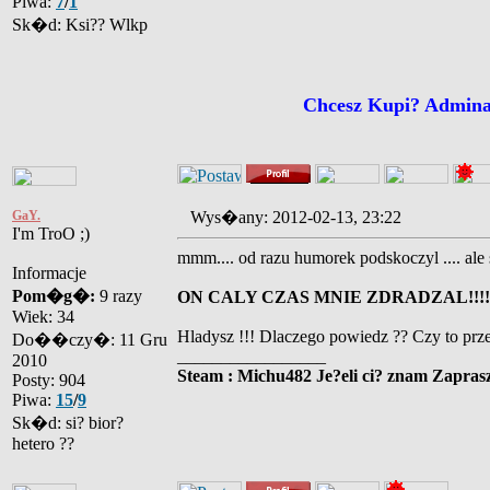
Piwa:
7
/
1
Sk�d: Ksi?? Wlkp
Chcesz Kupi? Admin
GaY.
Wys�any: 2012-02-13, 23:22
I'm TroO ;)
mmm.... od razu humorek podskoczyl .... ale 
Informacje
Pom�g�:
9 razy
ON CALY CZAS MNIE ZDRADZAL!!!!
Wiek: 34
Hladysz !!! Dlaczego powiedz ?? Czy to prze
Do��czy�: 11 Gru
_________________
2010
Steam : Michu482 Je?eli ci? znam Zaprasz
Posty: 904
Piwa:
15
/
9
Sk�d: si? bior?
hetero ??