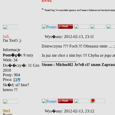
INNE
*
Pami?taj, ?e wszystkie sprawy zwi?zane z Zaborze za?atwiacie tutaj
GaY.
Wys�any: 2012-02-13, 23:11
I'm TroO ;)
Dziewczyna ??? Foch !!! Obrazasz mnie .... ;
Informacje
Pom�g�:
9 razy
Ja juz nie chce z nim byc !!! Chyba ze jego at
Wiek: 34
_________________
Steam : Michu482 Je?eli ci? znam Zaprasz
Do��czy�: 11 Gru
2010
Posty: 904
Piwa:
15
/
9
Sk�d: si? bior?
hetero ??
Nirr3
Wys�any: 2012-02-13, 23:12
Botek