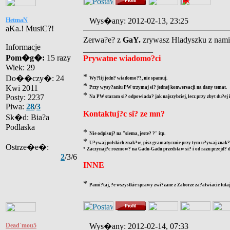
HetmaN
Wys�any: 2012-02-13, 23:25
aKa.! MusiC?!
Zerwa?e? z
GaY.
zrywasz Hladyszku z nam
Informacje
_________________
Pom�g�:
15 razy
Prywatne wiadomo?ci
Wiek: 29
*
Do��czy�: 24
Wy?lij jedn? wiadomo??, nie spamuj.
*
Kwi 2011
Przy wysy?aniu PW trzymaj si? jednej konwersacji na dany temat.
*
Posty: 2237
Na PW staram si? odpowiada? jak najszybciej, lecz przy zbyt du?ej
Piwa:
28
/
3
Kontaktuj?c si? ze mn?
Sk�d: Bia?a
Podlaska
*
Nie odpisuj? na "siema, jeste? ?" itp.
*
U?ywaj polskich znak?w, pisz gramatycznie przy tym u?ywaj znak?w
Ostrze�e�:
*
Zaczynaj?c rozmow? na Gadu-Gadu przedstaw si? i od razu przejd? d
2
/3/6
INNE
*
Pami?taj, ?e wszystkie sprawy zwi?zane z Zaborze za?atwiacie tutaj
Dead`mou5
Wys�any: 2012-02-14, 07:33