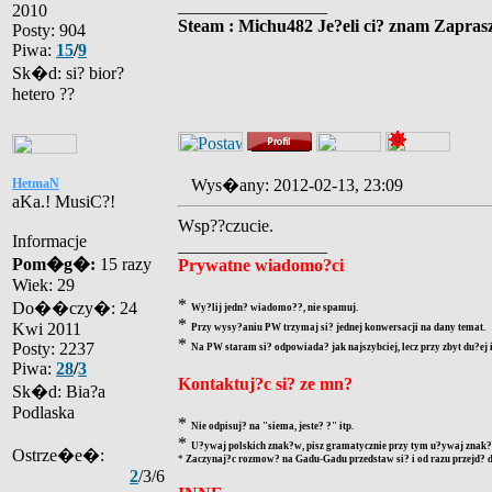
_________________
2010
Steam : Michu482 Je?eli ci? znam Zaprasz
Posty: 904
Piwa:
15
/
9
Sk�d: si? bior?
hetero ??
HetmaN
Wys�any: 2012-02-13, 23:09
aKa.! MusiC?!
Wsp??czucie.
Informacje
_________________
Pom�g�:
15 razy
Prywatne wiadomo?ci
Wiek: 29
*
Do��czy�: 24
Wy?lij jedn? wiadomo??, nie spamuj.
*
Kwi 2011
Przy wysy?aniu PW trzymaj si? jednej konwersacji na dany temat.
*
Posty: 2237
Na PW staram si? odpowiada? jak najszybciej, lecz przy zbyt du?ej
Piwa:
28
/
3
Kontaktuj?c si? ze mn?
Sk�d: Bia?a
Podlaska
*
Nie odpisuj? na "siema, jeste? ?" itp.
*
U?ywaj polskich znak?w, pisz gramatycznie przy tym u?ywaj znak?w
Ostrze�e�:
*
Zaczynaj?c rozmow? na Gadu-Gadu przedstaw si? i od razu przejd? d
2
/3/6