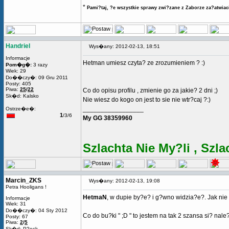
*
Pami?taj, ?e wszystkie sprawy zwi?zane z Zaborze za?atwiaci
Handriel
Wys�any: 2012-02-13, 18:51
Informacje
Hetman umiesz czyta? ze zrozumieniem ? :)
Pom�g�:
3 razy
Wiek: 29
Do��czy�: 09 Gru 2011
Posty: 405
Piwa:
25
/
22
Co do opisu profilu , zmienie go za jakie? 2 dni ;)
Sk�d: Kalsko
Nie wiesz do kogo on jest to sie nie wtr?caj ?:)
_________________
Ostrze�e�:
1
/3/6
My GG 38359960
Szlachta Nie My?li , Szla
Marcin_ZKS
Wys�any: 2012-02-13, 19:08
Petra Hooligans !
HetmaN
, w dupie by?e? i g?wno widzia?e?. Jak nie 
Informacje
Wiek: 31
Do��czy�: 04 Sty 2012
Co do bu?ki " ;D " to jestem na tak 2 szansa si? na
Posty: 67
Piwa:
2
/
5
Sk�d: P?ock