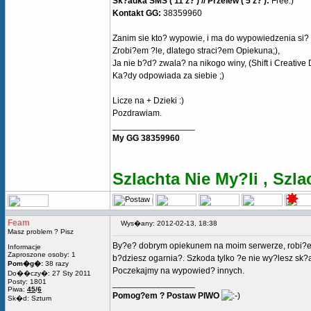
Sk?adka SMS ( 11 z? ) // Przelew ( 5 z? ):
Free:)
Kontakt GG:
38359960
Zanim sie kto? wypowie, i ma do wypowiedzenia si? o
Zrobi?em ?le, dlatego straci?em Opiekuna;),
Ja nie b?d? zwala? na nikogo winy, (Shift i Creative Dz
Ka?dy odpowiada za siebie ;)
Licze na + Dzieki :)
Pozdrawiam.
_________________
My GG 38359960
Szlachta Nie My?li , Szla
Feam
Wys�any: 2012-02-13, 18:38
Masz problem ? Pisz
By?e? dobrym opiekunem na moim serwerze, robi?e?
Informacje
Zaproszone osoby: 1
b?dziesz ogarnia?. Szkoda tylko ?e nie wy?lesz sk?a
Pom�g�:
38 razy
Poczekajmy na wypowied? innych.
Do��czy�: 27 Sty 2011
Posty: 1801
_________________
Piwa:
45
/
6
Pomog?em ? Postaw PIWO
Sk�d: Sztum