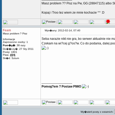
Masz problem ?? Pisz na Pw, GG (28847115) albo 
Kopaj i Troo tez wiem ze mnie kochacie ^^ :D
Feam
Wys�any: 2012-02-14, 07:40
Masz problem ? Pisz
Seba narazie nikt nie gra, bo serwer aktualnie nie ma 
Informacje
Zaproszone osoby: 1
Czekam na wi?cej g?os?w. Co do podania, dalej podt
Pom�g�:
38 razy
Do��czy�: 27 Sty 2011
Posty: 1801
Piwa:
45
/
6
Sk�d: Sztum
_________________
Pomog?em ? Postaw PIWO
Wy�wietl posty z ostatnich: