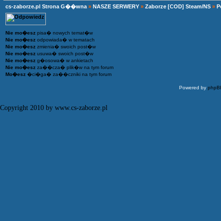
cs-zaborze.pl Strona G��wna
»
NASZE SERWERY
»
Zaborze [COD] Steam/NS
»
P
Nie mo�esz
pisa� nowych temat�w
Nie mo�esz
odpowiada� w tematach
Nie mo�esz
zmienia� swoich post�w
Nie mo�esz
usuwa� swoich post�w
Nie mo�esz
g�osowa� w ankietach
Nie mo�esz
za��cza� plik�w na tym forum
Mo�esz
�ci�ga� za��czniki na tym forum
Powered by
phpB
Copyright 2010 by www.cs-zaborze.pl