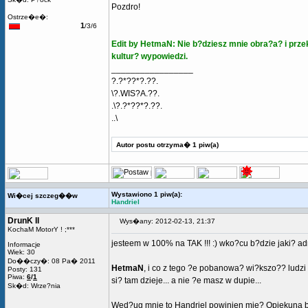
Pozdro!
Ostrze�e�:
1
/3/6
Edit by HetmaN: Nie b?dziesz mnie obra?a? i przek
kultur? wypowiedzi.
_________________
?.?*??*?.??.
\?.WIS?A.??.
.\?.?*??*?.??.
..\
Autor postu otrzyma� 1 piw(a)
Wystawiono 1 piw(a):
Wi�cej szczeg��w
Handriel
DrunK II
Wys�any: 2012-02-13, 21:37
KochaM MotorY ! ;***
jesteem w 100% na TAK !!! :) wko?cu b?dzie jaki? admi
Informacje
Wiek: 30
Do��czy�: 08 Pa� 2011
HetmaN
, i co z tego ?e pobanowa? wi?kszo?? ludzi 
Posty: 131
Piwa:
6
/
1
si? tam dzieje... a nie ?e masz w dupie...
Sk�d: Wrze?nia
Wed?ug mnie to Handriel powinien mie? Opiekuna bo 