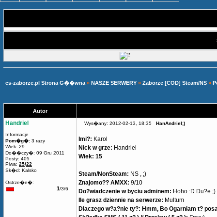
cs-zaborze.pl Strona G��wna
»
NASZE SERWERY
»
Zaborze [COD] Steam/NS
»
P
Autor
Handriel
Wys�any: 2012-02-13, 18:35
HanAndriel;)
Informacje
Imi?:
Karol
Pom�g�:
3 razy
Wiek: 29
Nick w grze:
Handriel
Do��czy�: 09 Gru 2011
Wiek: 15
Posty: 405
Piwa:
25
/
22
Sk�d: Kalsko
Steam/NonSteam:
NS , ;)
Znajomo?? AMXX:
9/10
Ostrze�e�:
1
/3/6
Do?wiadczenie w byciu adminem:
Hoho :D Du?e ;)
Ile grasz dziennie na serwerze:
Multum
Dlaczego w?a?nie ty?: Hmm, Bo Ogarniam t? posade