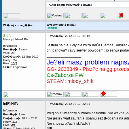
Autor postu otrzyma� 1 piw(a)
Wystawiono 1 piw(a):
Wi�cej szczeg��w
Handriel
Shift
Wys�any: 2012-02-13, 21:49
Masz problem? Pisz
Jestem na nie .Gdy nie by?o Xel`a i Jertiha , odsze
Informacje
Pom�g�:
7 razy
dni banowa? ca?y serwer powodem : ip serwa podawa?
Wiek: 29
_________________
Do��czy�: 12 Gru 2010
Je?eli masz problem napis
Posty: 752
Piwa:
15
/
2
Sk�d: Legionowo
GG- 2038349 - Pisz?c na gg,przedst
Cs-Zaborze PW
STEAM: mlody_shift
In[F]iNiTy
Wys�any: 2012-02-13, 22:31
Informacje
Tw?j opis ?wiadczy o Twoim poziomie. Nie wa?ne, do
Pom�g�:
1 raz
Nie jeste? wart zaufania, spamujesz (Podania na ad
Do��czy�: 18 Lut 2011
Posty: 218
Nie chcesz p?aci? sk?adki?
Piwa:
2
/
5
NIE
Sk�d: Z ?ona Matki xD