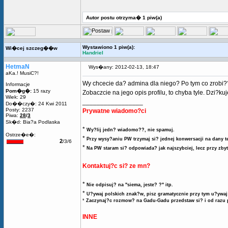
Autor postu otrzyma� 1 piw(a)
Wystawiono 1 piw(a):
Wi�cej szczeg��w
Handriel
HetmaN
Wys�any: 2012-02-13, 18:47
aKa.! MusiC?!
Wy chcecie da? admina dla niego? Po tym co zrobi?? 
Informacje
Pom�g�:
15 razy
Zobaczcie na jego opis profilu, to chyba tyle. Dzi?kuj
Wiek: 29
_________________
Do��czy�: 24 Kwi 2011
Posty: 2237
Prywatne wiadomo?ci
Piwa:
28
/
3
Sk�d: Bia?a Podlaska
*
Wy?lij jedn? wiadomo??, nie spamuj.
Ostrze�e�:
*
Przy wysy?aniu PW trzymaj si? jednej konwersacji na dany t
2
/3/6
*
Na PW staram si? odpowiada? jak najszybciej, lecz przy zby
Kontaktuj?c si? ze mn?
*
Nie odpisuj? na "siema, jeste? ?" itp.
*
U?ywaj polskich znak?w, pisz gramatycznie przy tym u?ywaj 
*
Zaczynaj?c rozmow? na Gadu-Gadu przedstaw si? i od razu 
INNE