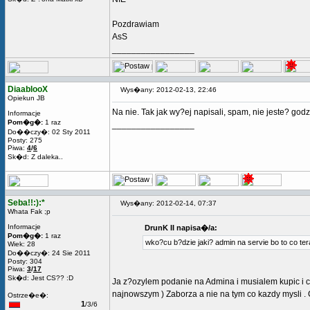
Pozdrawiam
AsS
_________________
DiaablooX
Wys�any: 2012-02-13, 22:46
Opiekun JB
Na nie. Tak jak wy?ej napisali, spam, nie jeste? godz
Informacje
Pom�g�:
1 raz
_________________
Do��czy�: 02 Sty 2011
Posty: 275
Piwa:
4
/
6
Sk�d: Z daleka..
Seba!!:):*
Wys�any: 2012-02-14, 07:37
Whata Fak ;p
Informacje
DrunK II napisa�/a:
Pom�g�:
1 raz
wko?cu b?dzie jaki? admin na servie bo to co tera
Wiek: 28
Do��czy�: 24 Sie 2011
Posty: 304
Piwa:
3
/
17
Sk�d: Jest CS?? :D
Ja z?ozylem podanie na Admina i musialem kupic i co
najnowszym ) Zaborza a nie na tym co kazdy mysli . C
Ostrze�e�:
1
/3/6
_________________