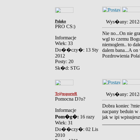
Polako
Wys�any: 2012
PRO CS:)
Nie no...On nie gr
Informacje
wgl to czemu Bogus
Wiek: 33
niemoglem.. to dal
Do��czy�: 13 Sty
dalem bana...A on
2012
Pozdrowienia Pola
Posty: 20
Sk�d: STG
Tr@nsporteR
Wys�any: 2012
Pomocna D?o?
Dobra koniec ?mie
Informacje
nacpany beduin w a
Pom�g�:
16 razy
jak w ipi wpisujes
Wiek: 31
_______________
Do��czy�: 02 Lis
2010