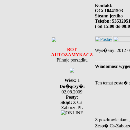
_______________
Kontakt:
GG: 10441503
Steam: jertiho
Telefon: 5353295
( od 15:00 do 00:0
BOT
Wys�any: 2012-0
AUTOZAMYKACZ
Pilnuje porządku
Wiadomość wygen
Wiek:
1
Ten temat zosta�
Do�ączy�:
02.08.2009
Posty:
Skąd:
Z Cs-
Zaborze.PL
Z pozdrowieniami,
Zesp� Cs-Zaborze