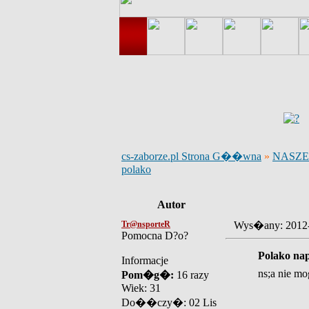
cs-zaborze.pl Strona G��wna
»
NASZE
polako
Autor
Tr@nsporteR
Wys�any: 2012
Pomocna D?o?
Polako na
Informacje
ns;a nie m
Pom�g�:
16 razy
Wiek: 31
Do��czy�: 02 Lis