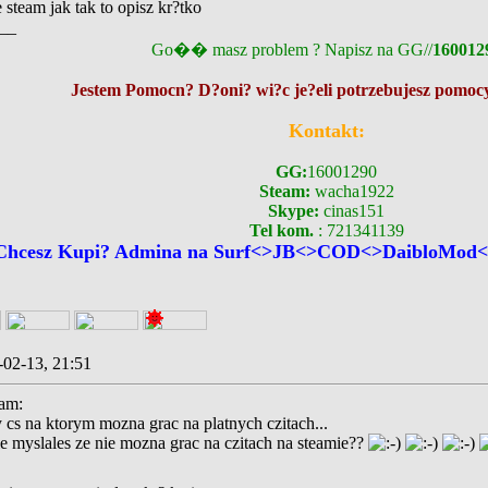
 steam jak tak to opisz kr?tko
__
Go�� masz problem ? Napisz na GG//
160012
Jestem Pomocn? D?oni? wi?c je?eli potrzebujesz pomocy
Kontakt:
GG:
16001290
Steam:
wacha1922
Skype:
cinas151
Tel kom.
: 721341139
Chcesz Kupi? Admina na Surf<>JB<>COD<>DaibloMod<>
-02-13, 21:51
eam:
 cs na ktorym mozna grac na platnych czitach...
e myslales ze nie mozna grac na czitach na steamie??