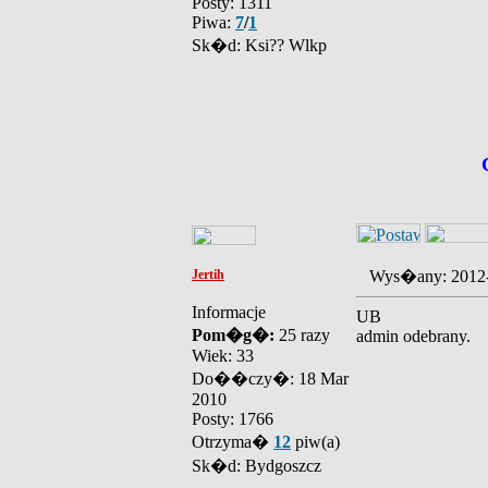
Posty: 1311
Piwa:
7
/
1
Sk�d: Ksi?? Wlkp
Jertih
Wys�any: 2012
Informacje
UB
Pom�g�:
25 razy
admin odebrany.
Wiek: 33
Do��czy�: 18 Mar
2010
Posty: 1766
Otrzyma�
12
piw(a)
Sk�d: Bydgoszcz