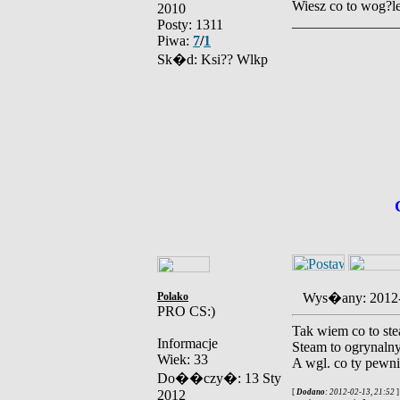
Wiesz co to wog?le
2010
_______________
Posty: 1311
Piwa:
7
/
1
Sk�d: Ksi?? Wlkp
Polako
Wys�any: 2012
PRO CS:)
Tak wiem co to st
Informacje
Steam to ogrynalny
Wiek: 33
A wgl. co ty pewni
Do��czy�: 13 Sty
2012
[
Dodano
: 2012-02-13, 21:52
]