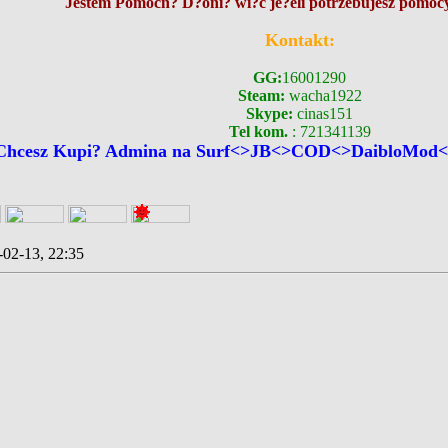
Jestem Pomocn? D?oni? wi?c je?eli potrzebujesz pomocy
Kontakt:
GG:
16001290
Steam:
wacha1922
Skype:
cinas151
Tel kom.
: 721341139
Chcesz Kupi? Admina na Surf<>JB<>COD<>DaibloMod<>
-02-13, 22:35