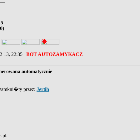
__
15
0)
2-13, 22:35
BOT AUTOZAMYKACZ
erowana automatycznie
 zamkni�ty przez:
Jertih
.pl.