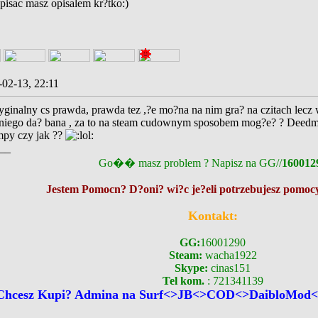
pisac masz opisalem kr?tko:)
-02-13, 22:11
yginalny cs prawda, prawda tez ,?e mo?na na nim gra? na czitach lecz
niego da? bana , za to na steam cudownym sposobem mog?e? ? Deedma
mpy czy jak ??
__
Go�� masz problem ? Napisz na GG//
160012
Jestem Pomocn? D?oni? wi?c je?eli potrzebujesz pomocy
Kontakt:
GG:
16001290
Steam:
wacha1922
Skype:
cinas151
Tel kom.
: 721341139
Chcesz Kupi? Admina na Surf<>JB<>COD<>DaibloMod<>