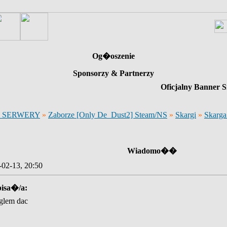
Og�oszenie
Sponsorzy & Partnerzy
Oficjalny Banner S
 SERWERY
»
Zaborze [Only De_Dust2] Steam/NS
»
Skargi
»
Skarga
Wiadomo��
-02-13, 20:50
pisa�/a:
oglem dac