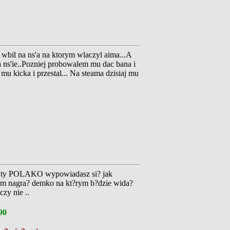
 wbil na ns'a na ktorym wlaczyl aima...A
 ns'ie..Pozniej probowalem mu dac bana i
mu kicka i przestal... Na steama dzisiaj mu
bo ty POLAKO wypowiadasz si? jak
zem nagra? demko na kt?rym b?dzie wida?
zy nie ..
90