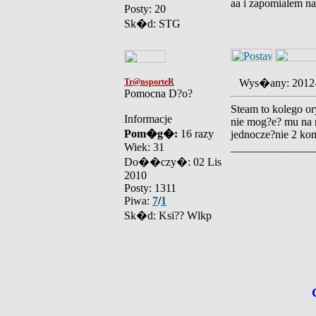
aa i zapomialem na
Posty: 20
Sk�d: STG
Tr@nsporteR
Wys�any: 2012
Pomocna D?o?
Steam to kolego or
Informacje
nie mog?e? mu na 
Pom�g�:
16 razy
jednocze?nie 2 ko
Wiek: 31
_______________
Do��czy�: 02 Lis
2010
Posty: 1311
Piwa:
7
/
1
Sk�d: Ksi?? Wlkp