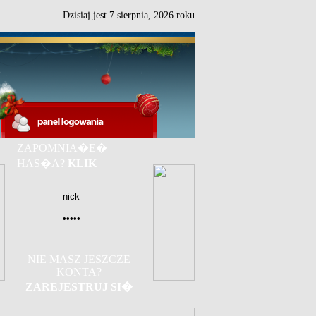
Dzisiaj jest
7
sierpnia,
2026 roku
ZAPOMNIA�E�
HAS�A?
KLIK
NIE MASZ JESZCZE
KONTA?
ZAREJESTRUJ SI�