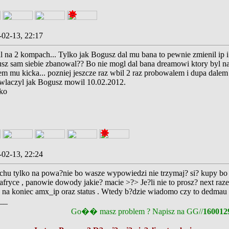
-02-13, 22:17
al na 2 kompach... Tylko jak Bogusz dal mu bana to pewnie zmienil ip i
z sam siebie zbanowal?? Bo nie mogl dal bana dreamowi ktory byl na
em mu kicka... pozniej jeszcze raz wbil 2 raz probowalem i dupa dalem 
 wlaczyl jak Bogusz mowil 10.02.2012.
ko
-02-13, 22:24
chu tylko na powa?nie bo wasze wypowiedzi nie trzymaj? si? kupy 
fryce , panowie dowody jakie? macie >?> Je?li nie to prosz? next ra
z na koniec amx_ip oraz status . Wtedy b?dzie wiadomo czy to dedmau c
__
Go�� masz problem ? Napisz na GG//
160012