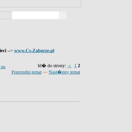
ieci
-->
www.Cs-Zaborze.pl
Id� do strony:
«
1
2
 na
Poprzedni temat
«»
Nast�pny temat