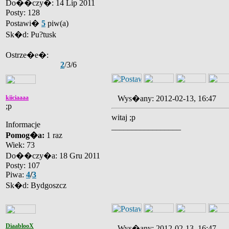
Do��czy�: 14 Lip 2011
Posty: 128
Postawi�
5
piw(a)
Sk�d: Pu?tusk
Ostrze�e�:
2
/3/6
kiiciaaaa
Wys�any: 2012-02-13, 16:47
;p
witaj ;p
Informacje
_________________
Pomog�a:
1 raz
Wiek: 73
Do��czy�a: 18 Gru 2011
Posty: 107
Piwa:
4
/
3
Sk�d: Bydgoszcz
DiaablooX
Wys�any: 2012-02-13, 16:47