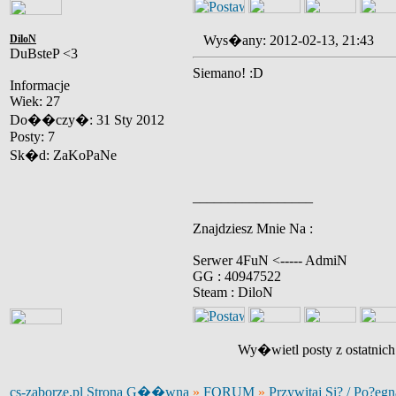
DiloN
Wys�any: 2012-02-13, 21:43
DuBsteP <3
Siemano! :D
Informacje
Wiek: 27
Do��czy�: 31 Sty 2012
Posty: 7
Sk�d: ZaKoPaNe
_________________
Znajdziesz Mnie Na :
Serwer 4FuN <----- AdmiN
GG : 40947522
Steam : DiloN
Wy�wietl posty z ostatnic
cs-zaborze.pl Strona G��wna
»
FORUM
»
Przywitaj Si? / Po?egn