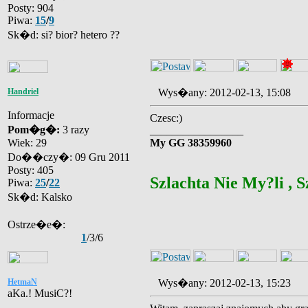
Posty: 904
Piwa:
15
/
9
Sk�d: si? bior? hetero ??
Handriel
Wys�any: 2012-02-13, 15:08
Informacje
Czesc:)
Pom�g�:
3 razy
_________________
Wiek: 29
My GG 38359960
Do��czy�: 09 Gru 2011
Posty: 405
Szlachta Nie My?li , S
Piwa:
25
/
22
Sk�d: Kalsko
Ostrze�e�:
1
/3/6
HetmaN
Wys�any: 2012-02-13, 15:23
aKa.! MusiC?!