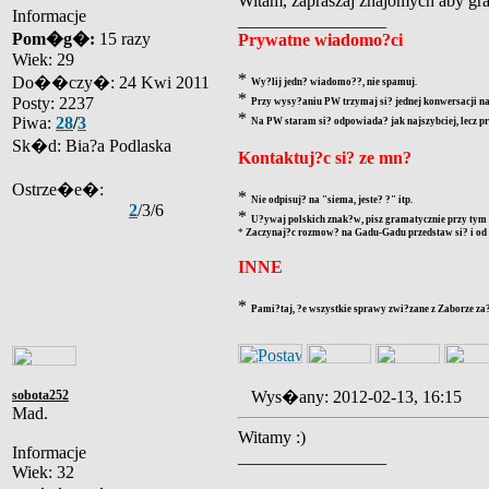
Witam, zapraszaj znajomych aby gra?
Informacje
_________________
Pom�g�:
15 razy
Prywatne wiadomo?ci
Wiek: 29
*
Do��czy�: 24 Kwi 2011
Wy?lij jedn? wiadomo??, nie spamuj.
*
Posty: 2237
Przy wysy?aniu PW trzymaj si? jednej konwersacji na
*
Piwa:
28
/
3
Na PW staram si? odpowiada? jak najszybciej, lecz pr
Sk�d: Bia?a Podlaska
Kontaktuj?c si? ze mn?
Ostrze�e�:
*
Nie odpisuj? na "siema, jeste? ?" itp.
2
/3/6
*
U?ywaj polskich znak?w, pisz gramatycznie przy tym 
*
Zaczynaj?c rozmow? na Gadu-Gadu przedstaw si? i od r
INNE
*
Pami?taj, ?e wszystkie sprawy zwi?zane z Zaborze za?
sobota252
Wys�any: 2012-02-13, 16:15
Mad.
Witamy :)
Informacje
_________________
Wiek: 32