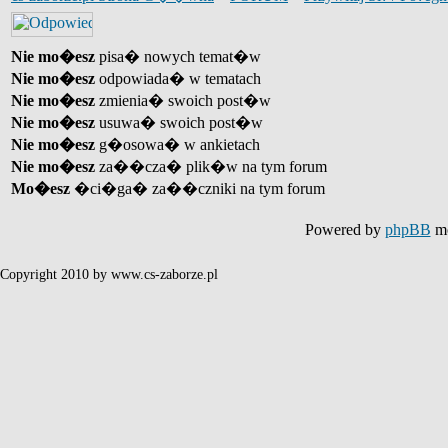
Nie mo�esz
pisa� nowych temat�w
Nie mo�esz
odpowiada� w tematach
Nie mo�esz
zmienia� swoich post�w
Nie mo�esz
usuwa� swoich post�w
Nie mo�esz
g�osowa� w ankietach
Nie mo�esz
za��cza� plik�w na tym forum
Mo�esz
�ci�ga� za��czniki na tym forum
Powered by
phpBB
mo
Copyright 2010 by www.cs-zaborze.pl