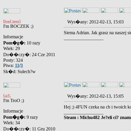
Dead`mou5
Wys�any: 2012-02-13, 15:03
I'm BOCZEK ;)
Siema Adrian. Jak grasz na naszej s
Informacje
_________________
Pom�g�:
10 razy
Wiek: 29
Do��czy�: 24 Cze 2011
Posty: 324
Piwa:
11
/
3
Sk�d: Sulech?w
GaY.
Wys�any: 2012-02-13, 15:05
I'm TroO ;)
Hej ;) 4FUN czeka na cb i twoich k
Informacje
_________________
Pom�g�:
9 razy
Steam : Michu482 Je?eli ci? znam
Wiek: 34
Do��czy�: 11 Gru 2010