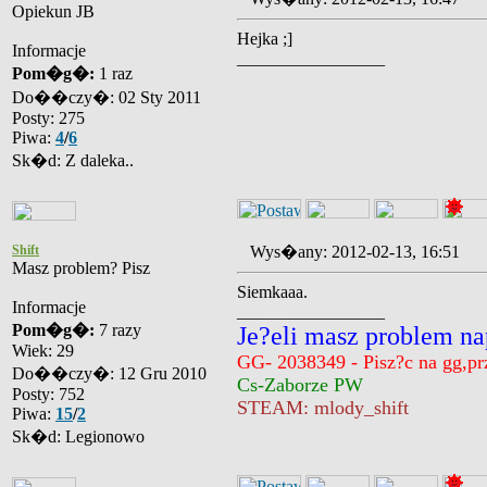
Opiekun JB
Hejka ;]
Informacje
_________________
Pom�g�:
1 raz
Do��czy�: 02 Sty 2011
Posty: 275
Piwa:
4
/
6
Sk�d: Z daleka..
Shift
Wys�any: 2012-02-13, 16:51
Masz problem? Pisz
Siemkaaa.
Informacje
_________________
Pom�g�:
7 razy
Je?eli masz problem na
Wiek: 29
GG- 2038349 - Pisz?c na gg,prz
Do��czy�: 12 Gru 2010
Cs-Zaborze PW
Posty: 752
STEAM: mlody_shift
Piwa:
15
/
2
Sk�d: Legionowo