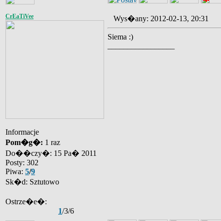
CrEaTiVee
Wys�any: 2012-02-13, 20:31
Siema :)
_________________
Informacje
Pom�g�:
1 raz
Do��czy�: 15 Pa� 2011
Posty: 302
Piwa:
5
/
9
Sk�d: Sztutowo
Ostrze�e�:
1
/3/6