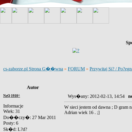
Sp
cs-zaborze.pl Strona G��wna
»
FORUM
»
Przywitaj Si? / Po?egn
Autor
NeQ 1910^
Wys�any: 2012-02-13, 14:54
n
Informacje
W sieci jestem od dawna ; D gram na
Wiek: 31
Adrian wiek 16 . ;]
Do��czy�: 27 Mar 2011
Posty: 6
Sk�d: L?d?