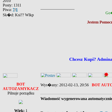
2010
Posty: 1311
_________________
Piwa:
7
/
1
Go�
Sk�d: Ksi?? Wlkp
Jestem Pomocn
Chcesz Kupi? Admin
BOT
Wys�any: 2012-02-13, 20:56
BOT AUT
AUTOZAMYKACZ
Pilnuje porządku
Wiadomość wygenerowana automatyczni
Wiek:
1