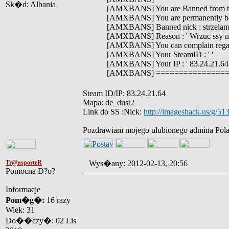
Sk�d: Albania
[AMXBANS] You are Banned from thi
[AMXBANS] You are permanently b
[AMXBANS] Banned nick : strzelam 
[AMXBANS] Reason : ' Wrzuc ssy na
[AMXBANS] You can complain rega
[AMXBANS] Your SteamID : ' '
[AMXBANS] Your IP : ' 83.24.21.64 
[AMXBANS] ================
Steam ID/IP: 83.24.21.64
Mapa: de_dust2
Link do SS :Nick:
http://imageshack.us/g/51
Pozdrawiam mojego ulubionego admina Pola
Tr@nsporteR
Wys�any: 2012-02-13, 20:56
Pomocna D?o?
Informacje
Pom�g�:
16 razy
Wiek: 31
Do��czy�: 02 Lis