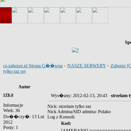
Sp
cs-zaborze.pl Strona G��wna
»
NASZE SERWERY
»
Zaborze [
tylko raz ssy
Autor
STR-8
Wys�any: 2012-02-13, 20:43
strzelam t
Informacje
Nick: strzelam tylko raz
Wiek: 36
Nick Admina/SID admina: Polako
Do��czy�: 13 Lut
Log z Konsoli:
2012
Kod:
Posty: 1
[AMXBANS] ================