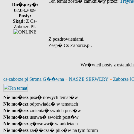
Ten temat zosta� zamkni�ty przez:
Tr@ns
Do�ączy�:
02.08.2009
Posty:
Skąd:
Z Cs-
Zaborze.PL
Z pozdrowieniami,
Zesp� Cs-Zaborze.pl.
Wy�wietl posty z ostatnic
cs-zaborze.pl Strona G��wna
»
NASZE SERWERY
»
Zaborze [
Nie mo�esz
pisa� nowych temat�w
Nie mo�esz
odpowiada� w tematach
Nie mo�esz
zmienia� swoich post�w
Nie mo�esz
usuwa� swoich post�w
Nie mo�esz
g�osowa� w ankietach
Nie mo�esz
za��cza� plik�w na tym forum