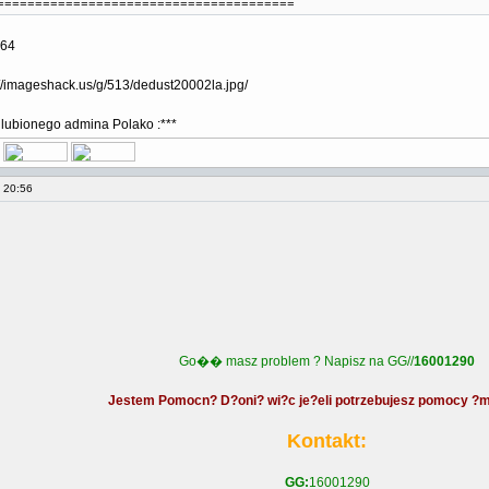
=======================================
.64
://imageshack.us/g/513/dedust20002la.jpg/
ubionego admina Polako :***
, 20:56
Go�� masz problem ? Napisz na GG//
16001290
Jestem Pomocn? D?oni? wi?c je?eli potrzebujesz pomocy ?m
Kontakt:
GG:
16001290