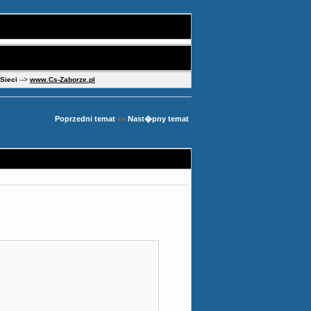
 Sieci
-->
www.Cs-Zaborze.pl
Poprzedni temat
Nast�pny temat
«»