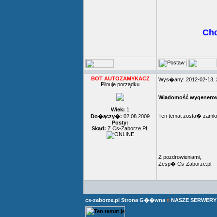
Chc
BOT AUTOZAMYKACZ
Wys�any: 2012-02-13,
Pilnuje porządku
Wiadomość wygenerow
Wiek:
1
Ten temat zosta� zamk
Do�ączy�:
02.08.2009
Posty:
Skąd:
Z Cs-Zaborze.PL
Z pozdrowieniami,
Zesp� Cs-Zaborze.pl.
cs-zaborze.pl Strona G��wna
»
NASZE SERWERY