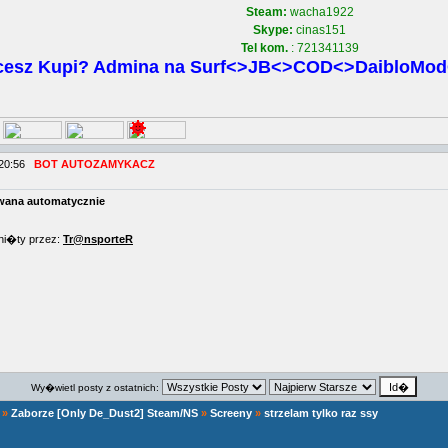
Steam:
wacha1922
Skype:
cinas151
Tel kom.
: 721341139
esz Kupi? Admina na Surf<>JB<>COD<>DaibloMod<
 20:56
BOT AUTOZAMYKACZ
ana automatycznie
ni�ty przez:
Tr@nsporteR
Wy�wietl posty z ostatnich:
»
Zaborze [Only De_Dust2] Steam/NS
»
Screeny
»
strzelam tylko raz ssy