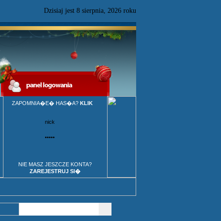
Dzisiaj jest
8
sierpnia,
2026 roku
ZAPOMNIA�E� HAS�A?
KLIK
NIE MASZ JESZCZE KONTA?
ZAREJESTRUJ SI�