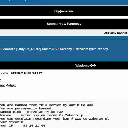
Og�oszenie
Sponsorzy & Partnerzy
Oficjalny Banner
»
Zaborze [Only De_Dust2] Steam/NS
»
Screeny
»
strzelam tylko raz ssy
Wiadomo��
, 20:43
strzelam tylko raz ssy
z
na: Polako
===============================================
You are Banned from this server by admin Polako
You are permanently banned.
Banned nick : strzelam tylko raz
Reason : ' Wrzuc ssy na forum Cs-Zaborze.pl '
You can complain regarding your ban @
www.Cs-Zaborze.pl
Your SteamID : ' '
Your IP : ' 83.24.21.64 '