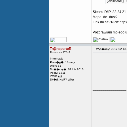
[AMXBANS] 
Steam ID/IP: 83.24.21
Mapa: de_dust2
Link do SS :Nick:
http
Pozdrawiam mojego ul
Tr@nsporteR
Wys�any: 2012-02-13
Pomocna D?o?
Informacje
Pom�g�:
16 razy
Wiek: 31
Do��czy�: 02 Lis 2010
Posty: 1311
Piwa:
7
/
1
Sk�d: Ksi?? Wlkp
_________________