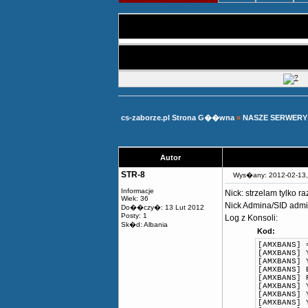
cs-zaborze.pl Strona G��wna
»
NASZE SERWERY
Autor
STR-8
Wys�any: 2012-02-13
Informacje
Nick: strzelam tylko ra
Wiek: 36
Nick Admina/SID admi
Do��czy�: 13 Lut 2012
Posty: 1
Log z Konsoli:
Sk�d: Albania
Kod:
[AMXBANS] 
[AMXBANS] 
[AMXBANS] 
[AMXBANS] 
[AMXBANS] 
[AMXBANS] 
[AMXBANS] 
[AMXBANS] 