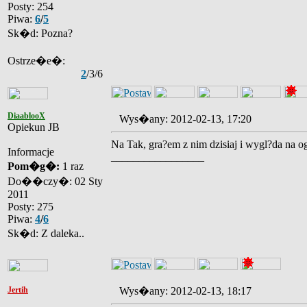
Posty: 254
Piwa:
6
/
5
Sk�d: Pozna?
Ostrze�e�:
2
/3/6
DiaablooX
Wys�any: 2012-02-13, 17:20
Opiekun JB
Na Tak, gra?em z nim dzisiaj i wygl?da na og
Informacje
_________________
Pom�g�:
1 raz
Do��czy�: 02 Sty
2011
Posty: 275
Piwa:
4
/
6
Sk�d: Z daleka..
Jertih
Wys�any: 2012-02-13, 18:17