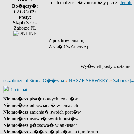
Ten temat zosta� zamkni�ty przez:
Jertih
Do�ączy�:
02.08.2009
Posty:
Skąd:
Z Cs-
Zaborze.PL
Z pozdrowieniami,
Zesp� Cs-Zaborze.pl.
Wy�wietl posty z ostatnic
cs-zaborze.pl Strona G��wna
»
NASZE SERWERY
»
Zaborze [
Nie mo�esz
pisa� nowych temat�w
Nie mo�esz
odpowiada� w tematach
Nie mo�esz
zmienia� swoich post�w
Nie mo�esz
usuwa� swoich post�w
Nie mo�esz
g�osowa� w ankietach
Nie mo�esz
za��cza� plik�w na tym forum