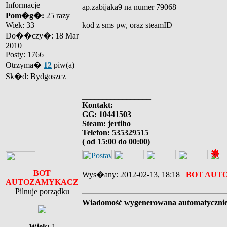
Informacje
ap.zabijaka9 na numer 79068
Pom�g�:
25 razy
Wiek: 33
kod z sms pw, oraz steamID
Do��czy�: 18 Mar
2010
Posty: 1766
Otrzyma�
12
piw(a)
Sk�d: Bydgoszcz
_________________
Kontakt:
GG: 10441503
Steam: jertiho
Telefon: 535329515
( od 15:00 do 00:00)
BOT
Wys�any: 2012-02-13, 18:18
BOT AUT
AUTOZAMYKACZ
Pilnuje porządku
Wiadomość wygenerowana automatyczni
Wiek:
1