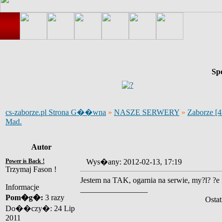
Sp
cs-zaborze.pl Strona G��wna
»
NASZE SERWERY
»
Zaborze [
Mad.
Autor
Power is Back !
Wys�any: 2012-02-13, 17:19
Trzymaj Fason !
Jestem na TAK, ogarnia na serwie, my?l? ?e n
Informacje
_________________
Pom�g�:
3 razy
Osta
Do��czy�: 24 Lip
2011