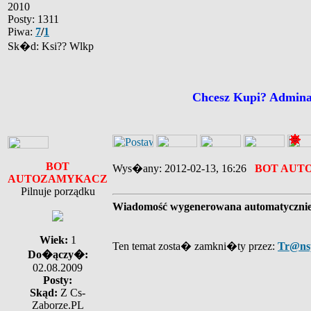
2010
Posty: 1311
Piwa:
7
/
1
Sk�d: Ksi?? Wlkp
Chcesz Kupi? Admin
BOT
Wys�any: 2012-02-13, 16:26
BOT AUT
AUTOZAMYKACZ
Pilnuje porządku
Wiadomość wygenerowana automatyczni
Wiek:
1
Ten temat zosta� zamkni�ty przez:
Tr@ns
Do�ączy�:
02.08.2009
Posty:
Skąd:
Z Cs-
Zaborze.PL