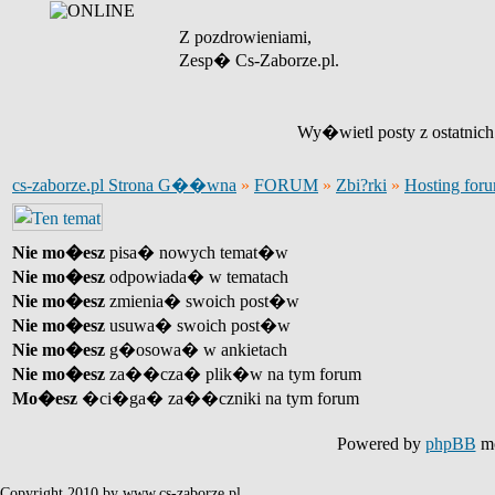
Z pozdrowieniami,
Zesp� Cs-Zaborze.pl.
Wy�wietl posty z ostatnic
cs-zaborze.pl Strona G��wna
»
FORUM
»
Zbi?rki
»
Hosting for
Nie mo�esz
pisa� nowych temat�w
Nie mo�esz
odpowiada� w tematach
Nie mo�esz
zmienia� swoich post�w
Nie mo�esz
usuwa� swoich post�w
Nie mo�esz
g�osowa� w ankietach
Nie mo�esz
za��cza� plik�w na tym forum
Mo�esz
�ci�ga� za��czniki na tym forum
Powered by
phpBB
mo
Copyright 2010 by www.cs-zaborze.pl