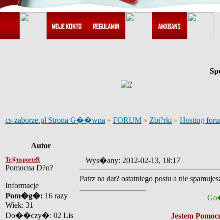
Sp
cs-zaborze.pl Strona G��wna
»
FORUM
»
Zbi?rki
»
Hosting for
Autor
Tr@nsporteR
Wys�any: 2012-02-13, 18:17
Pomocna D?o?
Patrz na dat? ostatniego postu a nie spamuje
Informacje
_________________
Pom�g�:
16 razy
Go�
Wiek: 31
Do��czy�: 02 Lis
Jestem Pomocn