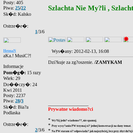
Posty: 405
Szlachta Nie My?li , Szlacht
Piwa:
25
/
22
Sk�d: Kalsko
Ostrze�e�:
1
/3/6
HetmaN
Wys�any: 2012-02-13, 16:08
aKa.! MusiC?!
Dzi?kuje za zg?oszenie.
/ZAMYKAM
Informacje
Pom�g�:
15 razy
Wiek: 29
Do��czy�: 24
Kwi 2011
Posty: 2237
Piwa:
28
/
3
_________________
Sk�d: Bia?a
Prywatne wiadomo?ci
Podlaska
*
Wy?lij jedn? wiadomo??, nie spamuj.
Ostrze�e�:
*
Przy wysy?aniu PW trzymaj si? jednej konwersacji na dany temat.
2
/3/6
*
Na PW staram si? odpowiada? jak najszybciej, lecz przy zbyt du?ej