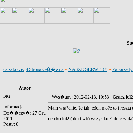
Sp
cs-zaborze.pl Strona G��wna
»
NASZE SERWERY
»
Zaborze [
Autor
DR2
Wys�any: 2012-02-13, 10:53
Gracz lol2
Informacje
Mam wra?enie, ?e jak jeden mo?e to i reszta t
Do��czy�: 27 Gru
2011
demko lol2 (aim i wh) wszystko ?adnie wida
Posty: 8