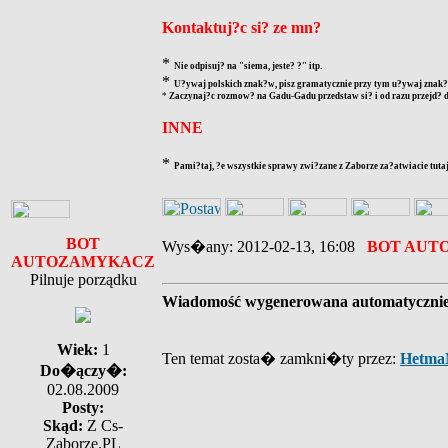
Kontaktuj?c si? ze mn?
*
Nie odpisuj? na "siema, jeste? ?" itp.
*
U?ywaj polskich znak?w, pisz gramatycznie przy tym u?ywaj znak?w
*
Zaczynaj?c rozmow? na Gadu-Gadu przedstaw si? i od razu przejd? d
INNE
*
Pami?taj, ?e wszystkie sprawy zwi?zane z Zaborze za?atwiacie tutaj
BOT
Wys�any: 2012-02-13, 16:08
BOT AUT
AUTOZAMYKACZ
Pilnuje porządku
Wiadomość wygenerowana automatyczni
Wiek:
1
Ten temat zosta� zamkni�ty przez:
Hetma
Do�ączy�:
02.08.2009
Posty:
Skąd:
Z Cs-
Zaborze.PL