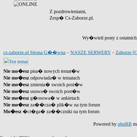
Z pozdrowieniami,
Zesp� Cs-Zaborze.pl.
Wy�wietl posty z ostatnic
cs-zaborze.pl Strona G��wna
»
NASZE SERWERY
»
Zaborze [
Nie mo�esz
pisa� nowych temat�w
Nie mo�esz
odpowiada� w tematach
Nie mo�esz
zmienia� swoich post�w
Nie mo�esz
usuwa� swoich post�w
Nie mo�esz
g�osowa� w ankietach
Nie mo�esz
za��cza� plik�w na tym forum
Mo�esz
�ci�ga� za��czniki na tym forum
Powered by
phpBB
mo