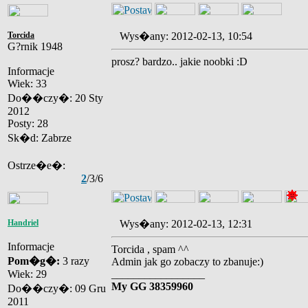
Torcida
Wys�any: 2012-02-13, 10:54
G?rnik 1948
prosz? bardzo.. jakie noobki :D
Informacje
Wiek: 33
Do��czy�: 20 Sty
2012
Posty: 28
Sk�d: Zabrze
Ostrze�e�:
2
/3/6
Handriel
Wys�any: 2012-02-13, 12:31
Informacje
Torcida , spam ^^
Pom�g�:
3 razy
Admin jak go zobaczy to zbanuje:)
Wiek: 29
_________________
My GG 38359960
Do��czy�: 09 Gru
2011