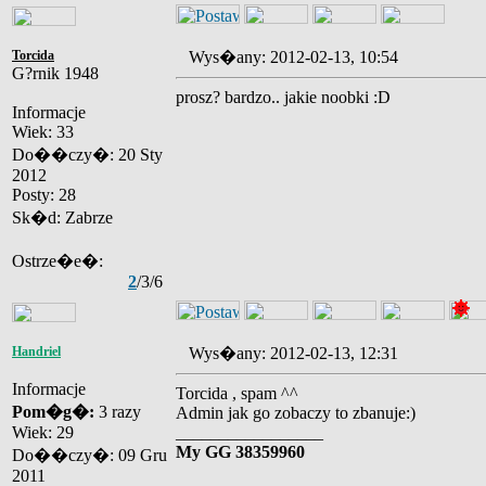
Torcida
Wys�any: 2012-02-13, 10:54
G?rnik 1948
prosz? bardzo.. jakie noobki :D
Informacje
Wiek: 33
Do��czy�: 20 Sty
2012
Posty: 28
Sk�d: Zabrze
Ostrze�e�:
2
/3/6
Handriel
Wys�any: 2012-02-13, 12:31
Informacje
Torcida , spam ^^
Pom�g�:
3 razy
Admin jak go zobaczy to zbanuje:)
Wiek: 29
_________________
My GG 38359960
Do��czy�: 09 Gru
2011