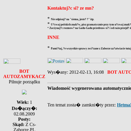
Kontaktuj?c si? ze mn?
*
Nie odpisuj? na "siema, jeste? ?" itp.
*
U?ywaj polskich znak?w, pisz gramatycznie przy tym u?ywaj znak?w
*
Zaczynaj?c rozmow? na Gadu-Gadu przedstaw si? i od razu przejd? d
INNE
*
Pami?taj, ?e wszystkie sprawy zwi?zane z Zaborze za?atwiacie tutaj
BOT
Wys�any: 2012-02-13, 16:08
BOT AUT
AUTOZAMYKACZ
Pilnuje porządku
Wiadomość wygenerowana automatyczni
Wiek:
1
Ten temat zosta� zamkni�ty przez:
Hetma
Do�ączy�:
02.08.2009
Posty:
Skąd:
Z Cs-
Zaborze.PL