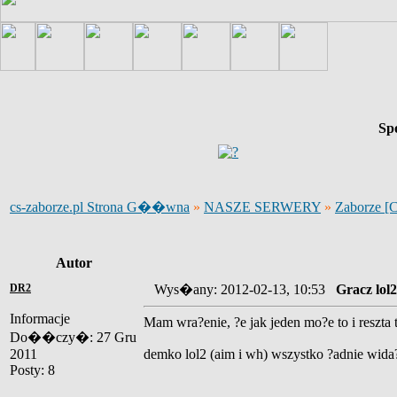
Sp
cs-zaborze.pl Strona G��wna
»
NASZE SERWERY
»
Zaborze [
Autor
DR2
Wys�any: 2012-02-13, 10:53
Gracz lol2
Informacje
Mam wra?enie, ?e jak jeden mo?e to i reszta t
Do��czy�: 27 Gru
2011
demko lol2 (aim i wh) wszystko ?adnie wida
Posty: 8