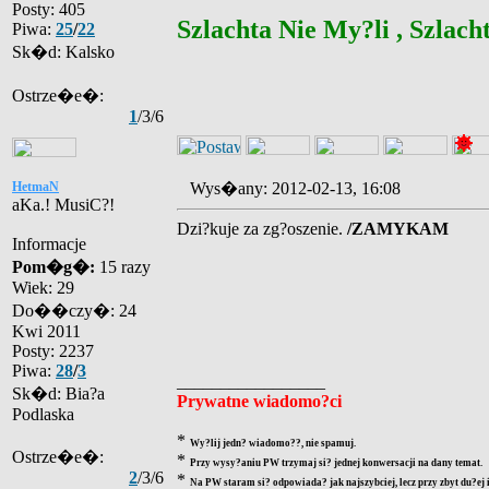
Posty: 405
Szlachta Nie My?li , Szlacht
Piwa:
25
/
22
Sk�d: Kalsko
Ostrze�e�:
1
/3/6
HetmaN
Wys�any: 2012-02-13, 16:08
aKa.! MusiC?!
Dzi?kuje za zg?oszenie.
/ZAMYKAM
Informacje
Pom�g�:
15 razy
Wiek: 29
Do��czy�: 24
Kwi 2011
Posty: 2237
Piwa:
28
/
3
_________________
Sk�d: Bia?a
Prywatne wiadomo?ci
Podlaska
*
Wy?lij jedn? wiadomo??, nie spamuj.
Ostrze�e�:
*
Przy wysy?aniu PW trzymaj si? jednej konwersacji na dany temat.
2
/3/6
*
Na PW staram si? odpowiada? jak najszybciej, lecz przy zbyt du?ej