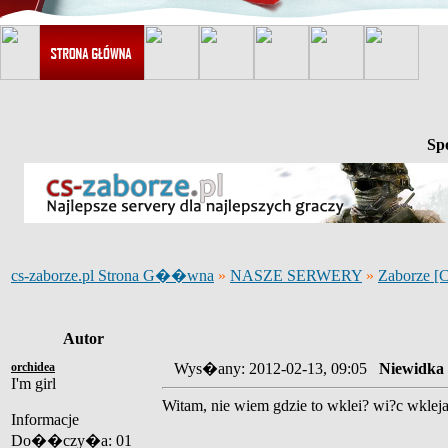
Sp
cs-zaborze.pl Strona G��wna
»
NASZE SERWERY
»
Zaborze [
Autor
orchidea
Wys�any: 2012-02-13, 09:05
Niewidka
I'm girl
Witam, nie wiem gdzie to wklei? wi?c wklej
Informacje
Do��czy�a: 01