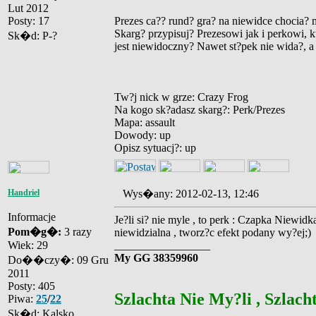
Lut 2012
Posty: 17
Prezes ca?? rund? gra? na niewidce chocia? m
Skarg? przypisuj? Prezesowi jak i perkowi, 
Sk�d: P-?
jest niewidoczny? Nawet st?pek nie wida?, a
Tw?j nick w grze: Crazy Frog
Na kogo sk?adasz skarg?: Perk/Prezes
Mapa: assault
Dowody: up
Opisz sytuacj?: up
Handriel
Wys�any: 2012-02-13, 12:46
Informacje
Je?li si? nie myle , to perk : Czapka Niewid
Pom�g�:
3 razy
niewidzialna , tworz?c efekt podany wy?ej;)
Wiek: 29
_________________
My GG 38359960
Do��czy�: 09 Gru
2011
Posty: 405
Szlachta Nie My?li , Szlacht
Piwa:
25
/
22
Sk�d: Kalsko