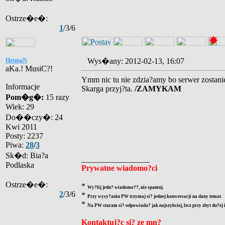
Ostrze�e�:
1
/3/6
HetmaN
Wys�any: 2012-02-13, 16:07
aKa.! MusiC?!
Ymm nic tu nie zdzia?amy bo serwer zostani
Informacje
Skarga przyj?ta.
/ZAMYKAM
Pom�g�:
15 razy
Wiek: 29
Do��czy�: 24
Kwi 2011
Posty: 2237
Piwa:
28
/
3
Sk�d: Bia?a
_________________
Podlaska
Prywatne wiadomo?ci
Ostrze�e�:
*
Wy?lij jedn? wiadomo??, nie spamuj.
2
/3/6
*
Przy wysy?aniu PW trzymaj si? jednej konwersacji na dany temat.
*
Na PW staram si? odpowiada? jak najszybciej, lecz przy zbyt du?ej
Kontaktuj?c si? ze mn?