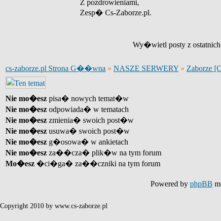
Z pozdrowieniami,
Zesp� Cs-Zaborze.pl.
Wy�wietl posty z ostatnic
cs-zaborze.pl Strona G��wna
»
NASZE SERWERY
»
Zaborze [
Nie mo�esz
pisa� nowych temat�w
Nie mo�esz
odpowiada� w tematach
Nie mo�esz
zmienia� swoich post�w
Nie mo�esz
usuwa� swoich post�w
Nie mo�esz
g�osowa� w ankietach
Nie mo�esz
za��cza� plik�w na tym forum
Mo�esz
�ci�ga� za��czniki na tym forum
Powered by
phpBB
mo
Copyright 2010 by www.cs-zaborze.pl