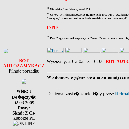
*
Nie odpisuj? na "siema, jeste? ?" itp.
*
U?ywaj polskich znak?w, pisz gramatycznie przy tym u?ywaj znak?w
*
Zaczynaj?c rozmow? na Gadu-Gadu przedstaw si? i od razu przejd? d
INNE
*
Pami?taj, ?e wszystkie sprawy zwi?zane z Zaborze za?atwiacie tutaj
BOT
Wys�any: 2012-02-13, 16:07
BOT AUT
AUTOZAMYKACZ
Pilnuje porządku
Wiadomość wygenerowana automatyczni
Wiek:
1
Ten temat zosta� zamkni�ty przez:
Hetma
Do�ączy�:
02.08.2009
Posty:
Skąd:
Z Cs-
Zaborze.PL