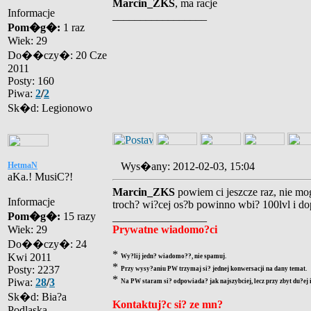
Marcin_ZKS
, ma racje
Informacje
_________________
Pom�g�:
1 raz
Wiek: 29
Do��czy�: 20 Cze
2011
Posty: 160
Piwa:
2
/
2
Sk�d: Legionowo
HetmaN
Wys�any: 2012-02-03, 15:04
aKa.! MusiC?!
Marcin_ZKS
powiem ci jeszcze raz, nie mo
Informacje
troch? wi?cej os?b powinno wbi? 100lvl i dop
Pom�g�:
15 razy
_________________
Wiek: 29
Prywatne wiadomo?ci
Do��czy�: 24
*
Kwi 2011
Wy?lij jedn? wiadomo??, nie spamuj.
*
Posty: 2237
Przy wysy?aniu PW trzymaj si? jednej konwersacji na dany temat.
*
Piwa:
28
/
3
Na PW staram si? odpowiada? jak najszybciej, lecz przy zbyt du?ej
Sk�d: Bia?a
Kontaktuj?c si? ze mn?
Podlaska