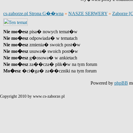
cs-zaborze.pl Strona G��wna
»
NASZE SERWERY
»
Zaborze [
Nie mo�esz
pisa� nowych temat�w
Nie mo�esz
odpowiada� w tematach
Nie mo�esz
zmienia� swoich post�w
Nie mo�esz
usuwa� swoich post�w
Nie mo�esz
g�osowa� w ankietach
Nie mo�esz
za��cza� plik�w na tym forum
Mo�esz
�ci�ga� za��czniki na tym forum
Powered by
phpBB
mo
Copyright 2010 by www.cs-zaborze.pl