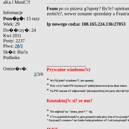
aKa.! MusiC?!
Feam
po co piszesz g?upoty? By?e? opiekunem
Informacje
zrobi?e?, serwer zostanie sprzedany a Feam'
Pom�g�:
15 razy
Wiek: 29
Ip nowego cod;a: 188.165.224.136:27053
Do��czy�: 24
Kwi 2011
Posty: 2237
Piwa:
28
/
3
Sk�d: Bia?a
Podlaska
_________________
Ostrze�e�:
Prywatne wiadomo?ci
2
/3/6
*
Wy?lij jedn? wiadomo??, nie spamuj.
*
Przy wysy?aniu PW trzymaj si? jednej konwersacji na dany temat.
*
Na PW staram si? odpowiada? jak najszybciej, lecz przy zbyt du?ej
Kontaktuj?c si? ze mn?
*
Nie odpisuj? na "siema, jeste? ?" itp.
*
U?ywaj polskich znak?w, pisz gramatycznie przy tym u?ywaj znak?w
*
Zaczynaj?c rozmow? na Gadu-Gadu przedstaw si? i od razu przejd? d