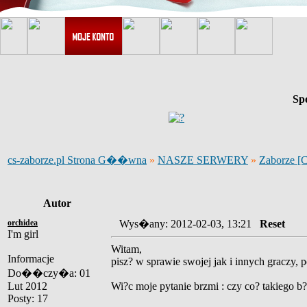
Sp
cs-zaborze.pl Strona G��wna
»
NASZE SERWERY
»
Zaborze [
Autor
orchidea
Wys�any: 2012-02-03, 13:21
Reset
I'm girl
Witam,
Informacje
pisz? w sprawie swojej jak i innych graczy, po
Do��czy�a: 01
Lut 2012
Wi?c moje pytanie brzmi : czy co? takiego b?d
Posty: 17