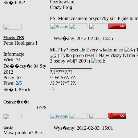
Pozdrawiam,
Sk�d: P-?
Crazy Frog
PS. Moim zdaniem przyda?by si? :P (ale to m
Marcin_ZKS
Wys�any: 2012-02-03, 14:45
Petra Hooligans !
Mia? by? reset ale Every wiadomo co
T
Informacje
Tylko po co reset ? Najwi?kszy lvl ma 
Wiek: 31
2 osoby wbij? 200 :)
Do��czy�: 04 Sty
_________________
2012
?.?*??*?.??.
Posty: 67
\?.WIS?A.??.
Piwa:
2
/
5
.\?.?*??*?.??.
..\
Sk�d: P?ock
Ostrze�e�:
1
/3/6
Gucio
Wys�any: 2012-02-03, 15:01
Masz problem? Pisz