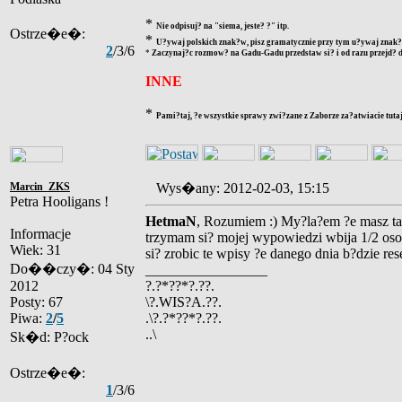
*
Nie odpisuj? na "siema, jeste? ?" itp.
Ostrze�e�:
*
U?ywaj polskich znak?w, pisz gramatycznie przy tym u?ywaj znak?w
2
/3/6
*
Zaczynaj?c rozmow? na Gadu-Gadu przedstaw si? i od razu przejd? d
INNE
*
Pami?taj, ?e wszystkie sprawy zwi?zane z Zaborze za?atwiacie tutaj
Marcin_ZKS
Wys�any: 2012-02-03, 15:15
Petra Hooligans !
HetmaN
, Rozumiem :) My?la?em ?e masz t
Informacje
trzymam si? mojej wypowiedzi wbija 1/2 oso
Wiek: 31
si? zrobic te wpisy ?e danego dnia b?dzie res
Do��czy�: 04 Sty
_________________
2012
?.?*??*?.??.
Posty: 67
\?.WIS?A.??.
Piwa:
2
/
5
.\?.?*??*?.??.
..\
Sk�d: P?ock
Ostrze�e�:
1
/3/6