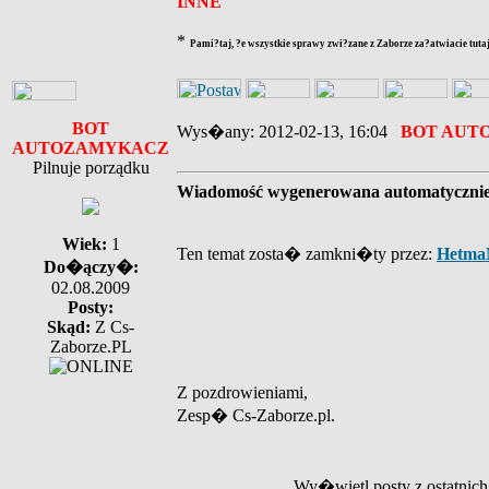
INNE
*
Pami?taj, ?e wszystkie sprawy zwi?zane z Zaborze za?atwiacie tutaj
BOT
Wys�any: 2012-02-13, 16:04
BOT AUT
AUTOZAMYKACZ
Pilnuje porządku
Wiadomość wygenerowana automatyczni
Wiek:
1
Ten temat zosta� zamkni�ty przez:
Hetma
Do�ączy�:
02.08.2009
Posty:
Skąd:
Z Cs-
Zaborze.PL
Z pozdrowieniami,
Zesp� Cs-Zaborze.pl.
Wy�wietl posty z ostatnic