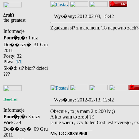
SzydQ
Wys�any: 2012-02-03, 15:42
the greatest
Zgadzam si? z marcinem. To napewno zach?ci
Informacje
Pom�g�:
1 raz
Do��czy�: 31 Gru
2011
Posty: 32
Piwa:
1
/
1
Sk�d: si? bior? dzieci
???
Handriel
Wys�any: 2012-02-13, 12:42
Informacje
Obecnie , to ja mam 2 x 200 lv ;)
Pom�g�:
3 razy
A kto wam to zrobi ?:)
Wiek: 29
ja nie wiem , czy to ten Cod jest Everego , czy
_________________
Do��czy�: 09 Gru
My GG 38359960
2011