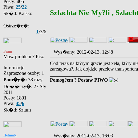
Posty: 405
Piwa:
25
/
22
Szlachta Nie My?li , Szlacht
Sk�d: Kalsko
Ostrze�e�:
1
/3/6
Feam
Wys�any: 2012-02-13, 12:48
Masz problem ? Pisz
Cod teraz na kt?rym gracie jest xela, kt?ry
Informacje
zareagowa?. Jak dojdzie przelew transporter
Zaproszone osoby: 1
_________________
Pom�g�:
38 razy
Pomog?em ? Postaw PIWO
Do��czy�: 27 Sty
2011
Posty: 1801
Piwa:
45
/
6
Sk�d: Sztum
HetmaN
Wys�any: 2012-02-13, 16:03