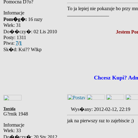
Pomocna D?o?
To ja lepiej nie pokazuje bo przy mn
Informacje
_________________
Pom�g�:
16 razy
Wiek: 31
Do��czy�: 02 Lis 2010
Jestem Pom
Posty: 1311
Piwa:
7
/
1
Sk�d: Ksi?? Wlkp
Chcesz Kupi? Ad
Torcida
Wys�any: 2012-02-12, 22:19
G?rnik 1948
jak na pierwszy raz to zajebiscie ;)
Informacje
Wiek: 33
Do��czy�: 20 Sty 2012