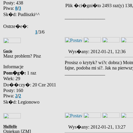
Posty: 438
Plik �ci�gni�to 2493 raz(y) 138
Piwa:
8
/
3
Sk�d: Pudliszki^^
_________________
Ostrze�e�:
1
/3/6
Gucio
Wys�any: 2012-01-21, 12:36
Masz problem? Pisz
Prosisz o krytyk? wi?c dobra:) Moim
Informacje
fajne, podoba mi si?. Jak na pierwszy
Pom�g�:
1 raz
_________________
Wiek: 29
Do��czy�: 20 Cze 2011
Posty: 160
Piwa:
2
/
2
Sk�d: Legionowo
MuHeHe
Wys�any: 2012-01-21, 13:27
Opiekun [ZM]