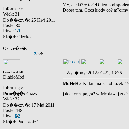
YY, ale kt?ry to? :D, ten pod spode
Informacje
Dobra tam, Goes kiedy co? m?cimy
Wiek: 31
Do��czy�: 25 Kwi 2011
Posty: 80
Piwa:
1
/
1
Sk�d: Olecko
Ostrze�e�:
2
/3/6
GoesLikeHell
Wys�any: 2012-01-21, 13:35
DiabloMod
MuHeHe
, Kliknij na ten obrazek ^^
Informacje
Pom�g�:
4 razy
jak chcesz pogra? w Mc dawaj zna? 
Wiek: 32
_________________
Do��czy�: 17 Maj 2011
Posty: 438
Piwa:
8
/
3
Sk�d: Pudliszki^^