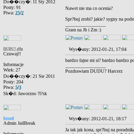
Do��czy�: 11 Sty 2012
Posty: 91
Nawet nie ma co ocenia?
Piwa:
25
/
2
Spr?buj zrobi? jakie? sygny na pod
_________________
Gram na Jb i Zm :)
DUDU? zHp
Wys�any: 2012-01-21, 17:04
Czuwaj!!
bardzo fajne mi si? bardzo bardzo 
Informacje
_________________
Wiek: 27
Pozdrawiam DUDU? Harcerz
Do��czy�: 21 Sie 2011
Posty: 204
Piwa:
5
/
3
Sk�d: Jaworzno ?l?sk
Kreatif
Wys�any: 2012-01-21, 18:17
Admin JailBreak
Ja tak jak kona, spr?buj na poradnik
Informacje