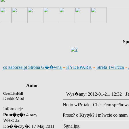
Sp
cs-zaborze.pl Strona G��wna
»
HYDEPARK
»
Strefa Tw?rcza
»
Autor
GoesLikeHell
Wys�any: 2012-01-21, 12:32
J
DiabloMod
No to wi?c tak . Chcia?em spr?bow
Informacje
Pom�g�:
4 razy
Prosz? o Krytyk? i m?wcie co mam z
Wiek: 32
Sgna.jpg
Do��czy�: 17 Maj 2011