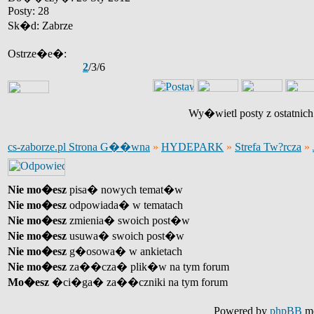
Posty: 28
Sk�d: Zabrze
Ostrze�e�:
2
/3/6
Wy�wietl posty z ostatnic
cs-zaborze.pl Strona G��wna
»
HYDEPARK
»
Strefa Tw?rcza
»
Nie mo�esz
pisa� nowych temat�w
Nie mo�esz
odpowiada� w tematach
Nie mo�esz
zmienia� swoich post�w
Nie mo�esz
usuwa� swoich post�w
Nie mo�esz
g�osowa� w ankietach
Nie mo�esz
za��cza� plik�w na tym forum
Mo�esz
�ci�ga� za��czniki na tym forum
Powered by
phpBB
mo