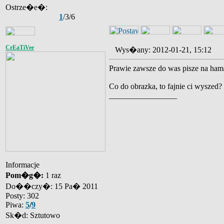
Ostrze�e�:
1
/3/6
CrEaTiVee
Wys�any: 2012-01-21, 15:12
Prawie zawsze do was pisze na hamac
Co do obrazka, to fajnie ci wyszed? 
_________________
Informacje
Pom�g�:
1 raz
Do��czy�: 15 Pa� 2011
Posty: 302
Piwa:
5
/
9
Sk�d: Sztutowo