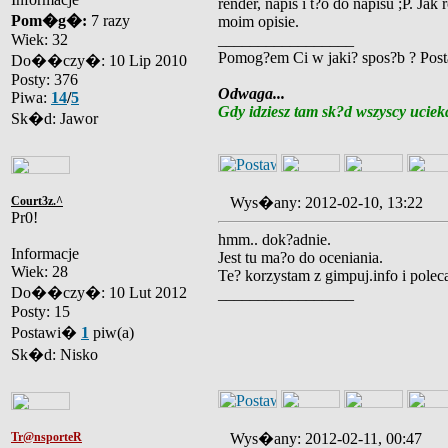
render, napis i t?o do napisu ;P. J
Pom�g�:
7 razy
moim opisie.
Wiek: 32
_________________
Pomog?em Ci w jaki? spos?b ? Pos
Do��czy�: 10 Lip 2010
Posty: 376
Odwaga...
Piwa:
14
/
5
Gdy idziesz tam sk?d wszyscy ucieka
Sk�d: Jawor
Court3z.^
Wys�any: 2012-02-10, 13:22
Pr0!
hmm.. dok?adnie.
Informacje
Jest tu ma?o do oceniania.
Wiek: 28
Te? korzystam z gimpuj.info i polec
Do��czy�: 10 Lut 2012
_________________
Posty: 15
Postawi�
1
piw(a)
Sk�d: Nisko
Tr@nsporteR
Wys�any: 2012-02-11, 00:47