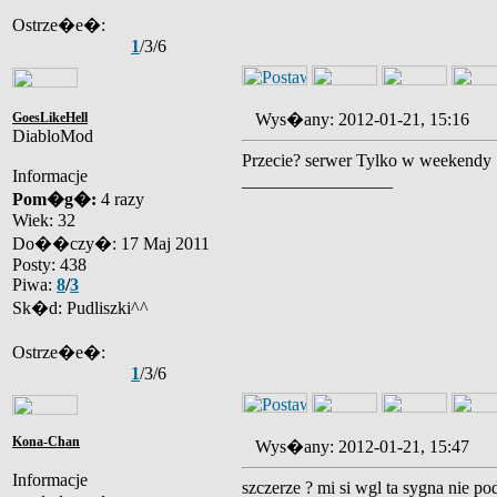
Ostrze�e�:
1
/3/6
GoesLikeHell
Wys�any: 2012-01-21, 15:16
DiabloMod
Przecie? serwer Tylko w weekendy :
Informacje
_________________
Pom�g�:
4 razy
Wiek: 32
Do��czy�: 17 Maj 2011
Posty: 438
Piwa:
8
/
3
Sk�d: Pudliszki^^
Ostrze�e�:
1
/3/6
Kona-Chan
Wys�any: 2012-01-21, 15:47
Informacje
szczerze ? mi si wgl ta sygna nie po