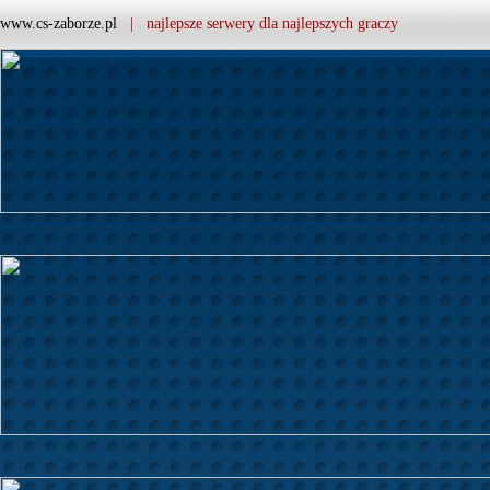
www.cs-zaborze.pl
| najlepsze serwery dla najlepszych graczy