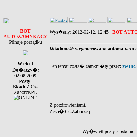
BOT
Wys�any: 2012-02-12, 12:45
BOT AUT
AUTOZAMYKACZ
Pilnuje porządku
Wiadomość wygenerowana automatyczni
Wiek:
1
Ten temat zosta� zamkni�ty przez:
zw1nc
Do�ączy�:
02.08.2009
Posty:
Skąd:
Z Cs-
Zaborze.PL
Z pozdrowieniami,
Zesp� Cs-Zaborze.pl.
Wy�wietl posty z ostatnic