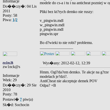
Informacje
modele do cs-a i tu i na anticheat pozniej w o
Do��czy�: 04 Lis
2011
Pliki bez kt?rych demko nie ruszy:
Posty: 58
Piwa:
1
/
2
v_pingwin.mdl
w_pingwin.mdl
p_pingwin.mdl
pingwin.spr
Bo d?wieki to nie robi? problemu.
_________________
zw1nc3k
Wys�any: 2012-02-12, 12:39
zw1nck@s
Hmm. Ogl?da?em demko. Te akcje na g?rze to m
Informacje
modelach je?dzi?.
Wiek: 29
AntiCheat nie akceptuje demek POV
Do��czy�: 29 Sie
Odpa? +B
2010
Posty: 78
Postawi�
7
piw(a)
Sk�d: Sochocin