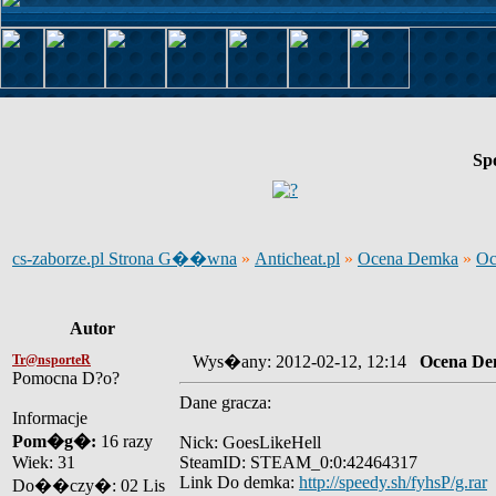
Sp
cs-zaborze.pl Strona G��wna
»
Anticheat.pl
»
Ocena Demka
»
Oc
Autor
Tr@nsporteR
Wys�any: 2012-02-12, 12:14
Ocena De
Pomocna D?o?
Dane gracza:
Informacje
Pom�g�:
16 razy
Nick: GoesLikeHell
Wiek: 31
SteamID: STEAM_0:0:42464317
Link Do demka:
http://speedy.sh/fyhsP/g.rar
Do��czy�: 02 Lis