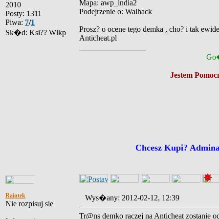
Mapa: awp_india2
2010
Podejrzenie o: Walhack
Posty: 1311
Piwa:
7
/
1
Prosz? o ocene tego demka , cho? i tak ewide
Sk�d: Ksi?? Wlkp
Anticheat.pl
_________________
Go�
Jestem Pomocn
Chcesz Kupi? Admin
Raintek
Wys�any: 2012-02-12, 12:39
Nie rozpisuj sie
Tr@ns demko raczej na Anticheat zostanie o