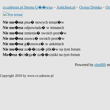
cs-zaborze.pl Strona G��wna
»
Anticheat.pl
»
Ocena Demka
»
Oc
Nie mo�esz
pisa� nowych temat�w
Nie mo�esz
odpowiada� w tematach
Nie mo�esz
zmienia� swoich post�w
Nie mo�esz
usuwa� swoich post�w
Nie mo�esz
g�osowa� w ankietach
Nie mo�esz
za��cza� plik�w na tym forum
Mo�esz
�ci�ga� za��czniki na tym forum
Powered by
phpBB
mo
Copyright 2010 by www.cs-zaborze.pl