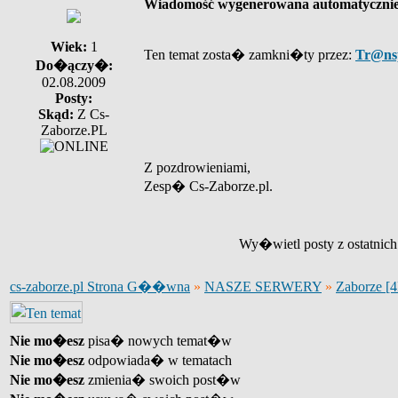
Wiadomość wygenerowana automatyczni
Wiek:
1
Ten temat zosta� zamkni�ty przez:
Tr@ns
Do�ączy�:
02.08.2009
Posty:
Skąd:
Z Cs-
Zaborze.PL
Z pozdrowieniami,
Zesp� Cs-Zaborze.pl.
Wy�wietl posty z ostatnic
cs-zaborze.pl Strona G��wna
»
NASZE SERWERY
»
Zaborze [
Nie mo�esz
pisa� nowych temat�w
Nie mo�esz
odpowiada� w tematach
Nie mo�esz
zmienia� swoich post�w