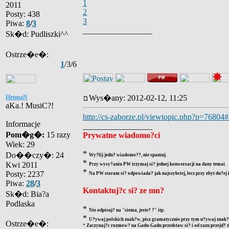
1
2011
2
Posty: 438
3
Piwa:
8
/
3
_________________
Sk�d: Pudliszki^^
Ostrze�e�:
1
/3/6
HetmaN
Wys�any: 2012-02-12, 11:25
aKa.! MusiC?!
http://cs-zaborze.pl/viewtopic.php?p=76804
Informacje
_________________
Pom�g�:
15 razy
Prywatne wiadomo?ci
Wiek: 29
*
Do��czy�: 24
Wy?lij jedn? wiadomo??, nie spamuj.
*
Kwi 2011
Przy wysy?aniu PW trzymaj si? jednej konwersacji na dany temat.
*
Posty: 2237
Na PW staram si? odpowiada? jak najszybciej, lecz przy zbyt du?ej
Piwa:
28
/
3
Kontaktuj?c si? ze mn?
Sk�d: Bia?a
Podlaska
*
Nie odpisuj? na "siema, jeste? ?" itp.
*
U?ywaj polskich znak?w, pisz gramatycznie przy tym u?ywaj znak?w
Ostrze�e�:
*
Zaczynaj?c rozmow? na Gadu-Gadu przedstaw si? i od razu przejd? d