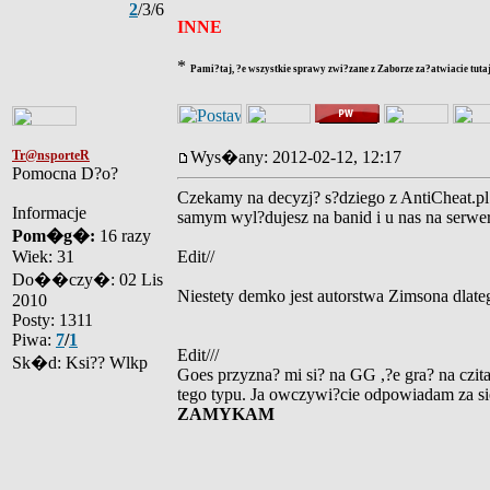
2
/3/6
INNE
*
Pami?taj, ?e wszystkie sprawy zwi?zane z Zaborze za?atwiacie tutaj
Tr@nsporteR
Wys�any: 2012-02-12, 12:17
Pomocna D?o?
Czekamy na decyzj? s?dziego z AntiCheat.pl 
Informacje
samym wyl?dujesz na banid i u nas na serwe
Pom�g�:
16 razy
Wiek: 31
Edit//
Do��czy�: 02 Lis
Niestety demko jest autorstwa Zimsona dlat
2010
Posty: 1311
Piwa:
7
/
1
Edit///
Sk�d: Ksi?? Wlkp
Goes przyzna? mi si? na GG ,?e gra? na czita
tego typu. Ja owczywi?cie odpowiadam za sie
ZAMYKAM