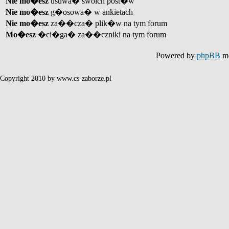
Nie mo�esz
usuwa� swoich post�w
Nie mo�esz
g�osowa� w ankietach
Nie mo�esz
za��cza� plik�w na tym forum
Mo�esz
�ci�ga� za��czniki na tym forum
Powered by
phpBB
mo
Copyright 2010 by www.cs-zaborze.pl