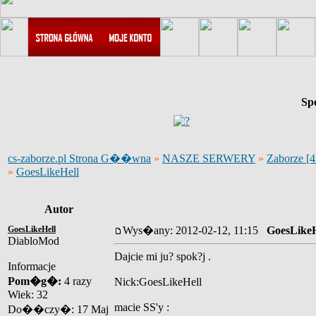
Sp
cs-zaborze.pl Strona G��wna
»
NASZE SERWERY
»
Zaborze [
»
GoesLikeHell
Autor
GoesLikeHell
Wys�any: 2012-02-12, 11:15
GoesLikeH
DiabloMod
Dajcie mi ju? spok?j .
Informacje
Pom�g�:
4 razy
Nick:GoesLikeHell
Wiek: 32
macie SS'y :
Do��czy�: 17 Maj