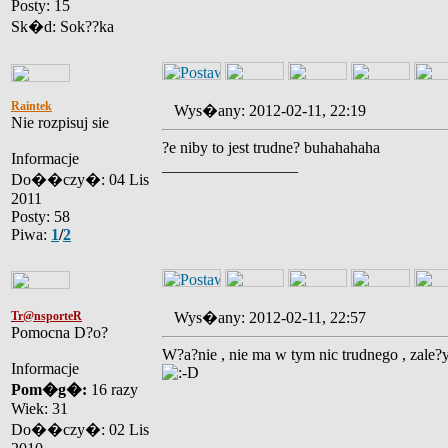
Posty: 15
Sk�d: Sok??ka
Raintek
Wys�any: 2012-02-11, 22:19
Nie rozpisuj sie
?e niby to jest trudne? buhahahaha
Informacje
_________________
Do��czy�: 04 Lis
2011
Posty: 58
Piwa:
1
/
2
Tr@nsporteR
Wys�any: 2012-02-11, 22:57
Pomocna D?o?
W?a?nie , nie ma w tym nic trudnego , zale?y
Informacje
Pom�g�:
16 razy
Wiek: 31
Do��czy�: 02 Lis