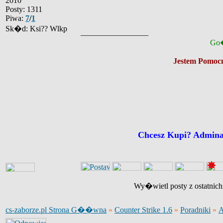
2010
Posty: 1311
Piwa:
7
/
1
Sk�d: Ksi?? Wlkp
_________________
Go�
Jestem Pomocn
Chcesz Kupi? Admin
Wy�wietl posty z ostatnic
cs-zaborze.pl Strona G��wna
»
Counter Strike 1.6
»
Poradniki
»