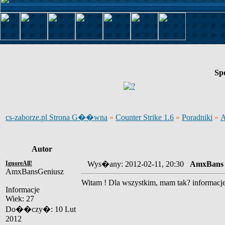
Sp
cs-zaborze.pl Strona G��wna
»
Counter Strike 1.6
»
Poradniki
»
Autor
IgnoreAll!
Wys�any: 2012-02-11, 20:30
AmxBans
AmxBansGeniusz
Witam ! Dla wszystkim, mam tak? informacj
Informacje
Wiek: 27
Do��czy�: 10 Lut
2012