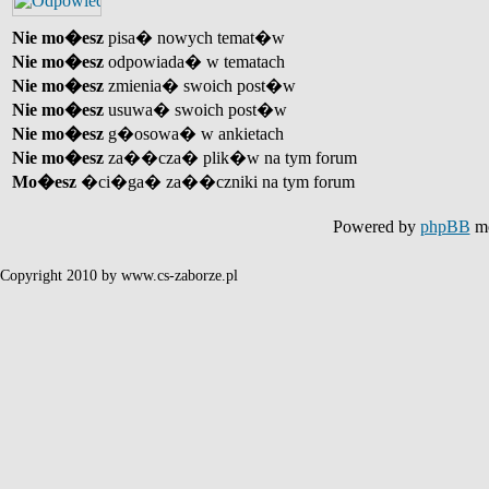
Nie mo�esz
pisa� nowych temat�w
Nie mo�esz
odpowiada� w tematach
Nie mo�esz
zmienia� swoich post�w
Nie mo�esz
usuwa� swoich post�w
Nie mo�esz
g�osowa� w ankietach
Nie mo�esz
za��cza� plik�w na tym forum
Mo�esz
�ci�ga� za��czniki na tym forum
Powered by
phpBB
mo
Copyright 2010 by www.cs-zaborze.pl