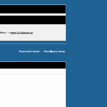
 Sieci
-->
www.Cs-Zaborze.pl
Poprzedni temat
Nast�pny temat
«»