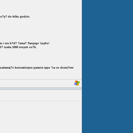
?u?y? do kilku godzin.
m i nie b?d? ?ama? Twojego 'szyfru'.
d? czeka 1000 innych os?b.
i zadawaj?c beznadziejne pytania typu "za co dosta?em