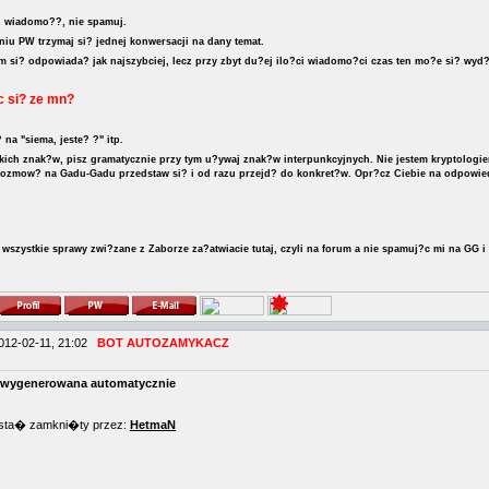
? wiadomo??, nie spamuj.
iu PW trzymaj si? jednej konwersacji na dany temat.
m si? odpowiada? jak najszybciej, lecz przy zbyt du?ej ilo?ci wiadomo?ci czas ten mo?e si? wyd
c si? ze mn?
 na "siema, jeste? ?" itp.
kich znak?w, pisz gramatycznie przy tym u?ywaj znak?w interpunkcyjnych. Nie jestem kryptologie
rozmow? na Gadu-Gadu przedstaw si? i od razu przejd? do konkret?w. Opr?cz Ciebie na odpowie
 wszystkie sprawy zwi?zane z Zaborze za?atwiacie tutaj, czyli na forum a nie spamuj?c mi na GG 
012-02-11, 21:02
BOT AUTOZAMYKACZ
wygenerowana automatycznie
osta� zamkni�ty przez:
HetmaN