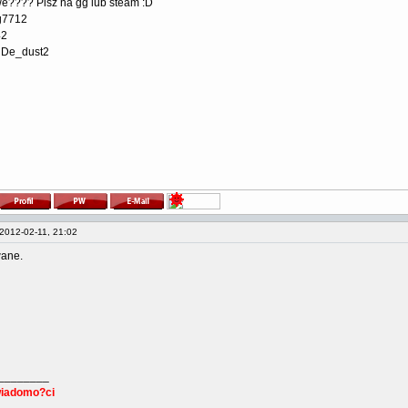
e???? Pisz na gg lub steam :D
ng7712
42
 De_dust2
2012-02-11, 21:02
ane.
________
wiadomo?ci