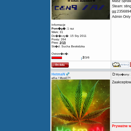
Masz Spraw
Steam: sti
gg:235689
Admin Only
Informacje
Pom�g�:
1 raz
Wiek: 31
Do��czy�: 15 Sty 2011
Posty: 264
Piwa:
2
/
15
Sk�d: Sucha Beskidzka
Ostrze�e�:
2
/3/6
HetmaN
Wys�any: 
aKa.! MusiC?!
Zaakceptow
_________
Prywatne 