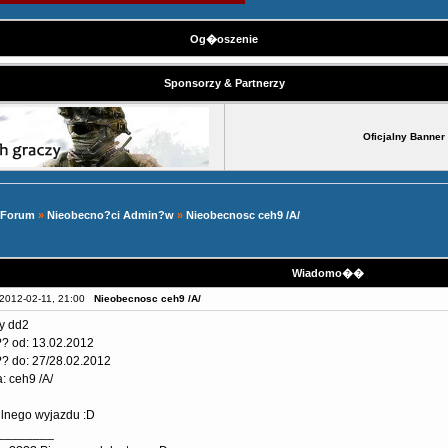
Og�oszenie
Sponsorzy & Partnerzy
Oficjalny Banner
 Forum
»
Nieobecno?ci Admin?w
»
Nieobecnosc ceh9 /A/
Wiadomo��
2012-02-11, 21:00
Nieobecnosc ceh9 /A/
y dd2
? od: 13.02.2012
? do: 27/28.02.2012
: ceh9 /A/
ilnego wyjazdu :D
________