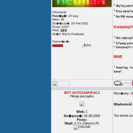
*
Wy?lij jedn
*
Przy wysy?an
Informacje
Pom�g�:
15 razy
*
Na PW stara
Wiek: 29
Do��czy�: 24 Kwi 2011
Kontaktuj?
Posty: 2237
Piwa:
28
/
3
Sk�d: Bia?a Podlaska
*
Nie odpisuj?
Ostrze�e�:
*
U?ywaj pols
2
/3/6
*
Zaczynaj?c 
INNE
*
Pami?taj, ?e
bana".
BOT AUTOZAMYKACZ
Wys�any: 2
Pilnuje porządku
Wiadomość 
Wiek:
1
Ten temat z
Do�ączy�:
02.08.2009
Posty:
Skąd:
Z Cs-Zaborze.PL