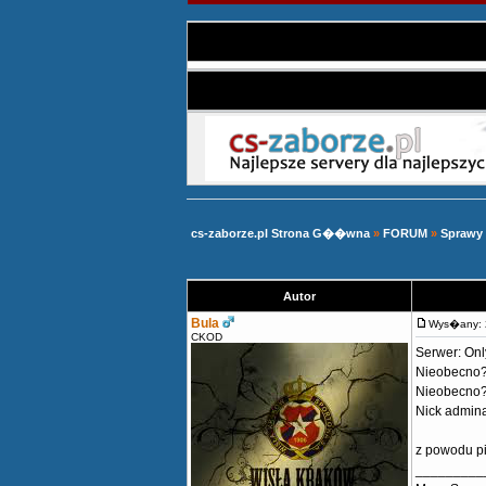
cs-zaborze.pl Strona G��wna
»
FORUM
»
Sprawy
Autor
Bula
Wys�any: 
CKOD
Serwer: Onl
Nieobecno?
Nieobecno?
Nick admina
z powodu p
_________