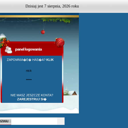
Dzisiaj jest
7
sierpnia,
2026 roku
ZAPOMNIA�E� HAS�A?
KLIK
NIE MASZ JESZCZE KONTA?
ZAREJESTRUJ SI�