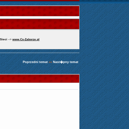
 Sieci
-->
www.Cs-Zaborze.pl
Poprzedni temat
Nast�pny temat
«»