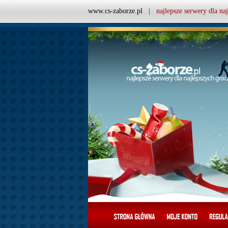
www.cs-zaborze.pl
| najlepsze serwery dla naj