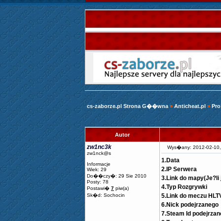
cs-zaborze.pl Strona G��wna
»
Anticheat.pl
»
Pro
Autor
zw1nc3k
Wys�any: 2012-02-10
zw1nck@s
1.Data
Informacje
2.IP Serwera
Wiek: 29
Do��czy�: 29 Sie 2010
3.Link do mapy(Je?li
Posty: 78
4.Typ Rozgrywki
Postawi�
7
piw(a)
Sk�d: Sochocin
5.Link do meczu HLT
6.Nick podejrzanego
7.Steam Id podejrza