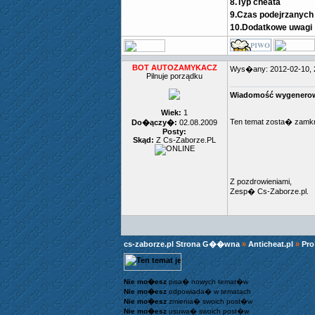
8.Typ cheata
9.Czas podejrzanych 
10.Dodatkowe uwagi
BOT AUTOZAMYKACZ
Wys�any: 2012-02-10,
Pilnuje porządku
Wiadomość wygenerow
Wiek:
1
Ten temat zosta� zamk
Do�ączy�:
02.08.2009
Posty:
Skąd:
Z Cs-Zaborze.PL
Z pozdrowieniami,
Zesp� Cs-Zaborze.pl.
cs-zaborze.pl Strona G��wna
»
Anticheat.pl
»
Pro
Nie mo�esz
pisa� nowych temat�w
Nie mo�esz
odpowiada� w tematach
Nie mo�esz
zmienia� swoich post�w
Nie mo�esz
usuwa� swoich post�w