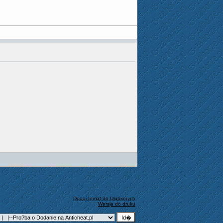
Dodaj temat do Ulubionych
Wersja do druku