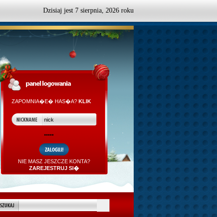
Dzisiaj jest
7
sierpnia,
2026 roku
ZAPOMNIA�E� HAS�A?
KLIK
NIE MASZ JESZCZE KONTA?
ZAREJESTRUJ SI�