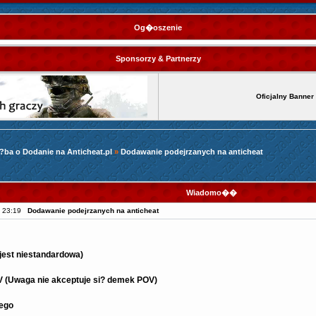
Og�oszenie
Sponsorzy & Partnerzy
Oficjalny Banner
?ba o Dodanie na Anticheat.pl
»
Dodawanie podejrzanych na anticheat
Wiadomo��
, 23:19
Dodawanie podejrzanych na anticheat
 jest niestandardowa)
V (Uwaga nie akceptuje si? demek POV)
nego