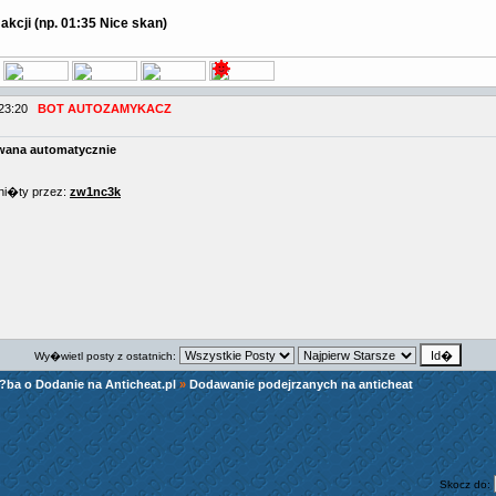
akcji (np. 01:35 Nice skan)
 23:20
BOT AUTOZAMYKACZ
ana automatycznie
ni�ty przez:
zw1nc3k
Wy�wietl posty z ostatnich:
?ba o Dodanie na Anticheat.pl
»
Dodawanie podejrzanych na anticheat
Skocz do: