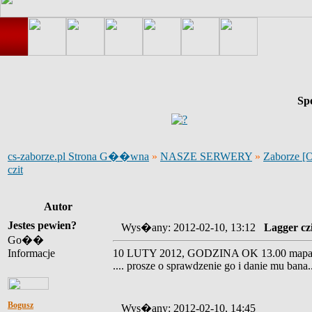
Sp
cs-zaborze.pl Strona G��wna
»
NASZE SERWERY
»
Zaborze [
czit
Autor
Jestes pewien?
Wys�any: 2012-02-10, 13:12
Lagger cz
Go��
Informacje
10 LUTY 2012, GODZINA OK 13.00 mapa tylk
.... prosze o sprawdzenie go i danie mu bana..
Bogusz
Wys�any: 2012-02-10, 14:45