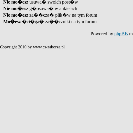
Nie mo�esz
usuwa� swoich post�w
Nie mo�esz
g�osowa� w ankietach
Nie mo�esz
za��cza� plik�w na tym forum
Mo�esz
�ci�ga� za��czniki na tym forum
Powered by
phpBB
mo
Copyright 2010 by www.cs-zaborze.pl