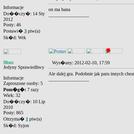
Informacje
on ma bana
Do��czy�: 14 Sty
_________________
2012
Posty: 46
Postawi�
3
piw(a)
Sk�d: Wrk
Miszcz
Wys�any: 2012-02-10, 17:59
Jedyny Sprawiedliwy
Ale dalej gra. Podobnie jak paru innych chea
Informacje
_________________
Zaproszone osoby: 5
Pom�g�:
7 razy
Wiek: 32
Do��czy�: 10 Lip
2010
Posty: 865
Otrzyma�
1
piw(a)
Sk�d: Syjon