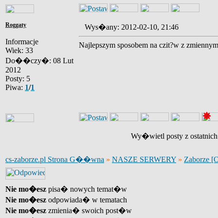
Roggaty
Wys�any: 2012-02-10, 21:46
Informacje
Najlepszym sposobem na czit?w z zmiennym 
Wiek: 33
Do��czy�: 08 Lut
2012
Posty: 5
Piwa:
1
/
1
Wy�wietl posty z ostatnic
cs-zaborze.pl Strona G��wna
»
NASZE SERWERY
»
Zaborze [
Nie mo�esz
pisa� nowych temat�w
Nie mo�esz
odpowiada� w tematach
Nie mo�esz
zmienia� swoich post�w