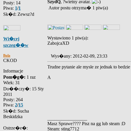
SzydQ
, ?wietny avatar.
Posty: 14
Autor postu otrzyma� 1 piw(a)
Piwa:
1
/
1
Sk�d: Zewsz?d
Wystawiono 1 piw(a):
Wi�cej
ZabojcaXD
szczeg��w
Bula
Wys�any: 2012-02-09, 23:33
CKOD
Trudne pytanie ale mysle ze jednak to bedzie
Informacje
Pom�g�:
1 raz
A
Wiek: 31
Do��czy�: 15 Sty
2011
Posty: 264
Piwa:
2
/
15
Sk�d: Sucha
Beskidzka
_________________
Masz Sprawe???? Pisz na gg lub steam :D
Ostrze�e�:
Steam: sting7712