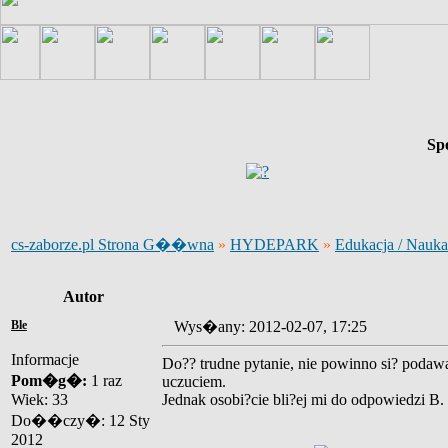
Sp
cs-zaborze.pl Strona G��wna
»
HYDEPARK
»
Edukacja / Nauka
Autor
Ble
Wys�any: 2012-02-07, 17:25
Informacje
Do?? trudne pytanie, nie powinno si? podaw
Pom�g�:
1 raz
uczuciem.
Wiek: 33
Jednak osobi?cie bli?ej mi do odpowiedzi B.
Do��czy�: 12 Sty
2012