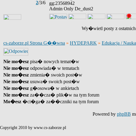
2
/3/6
gg:23568942
Admin Only De_dust2
Wy�wietl posty z ostatnic
cs-zaborze.pl Strona G��wna
»
HYDEPARK
»
Edukacja / Nauka
Nie mo�esz
pisa� nowych temat�w
Nie mo�esz
odpowiada� w tematach
Nie mo�esz
zmienia� swoich post�w
Nie mo�esz
usuwa� swoich post�w
Nie mo�esz
g�osowa� w ankietach
Nie mo�esz
za��cza� plik�w na tym forum
Mo�esz
�ci�ga� za��czniki na tym forum
Powered by
phpBB
mo
Copyright 2010 by www.cs-zaborze.pl