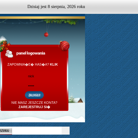
Dzisiaj jest
8
sierpnia,
2026 roku
ZAPOMNIA�E� HAS�A?
KLIK
NIE MASZ JESZCZE KONTA?
ZAREJESTRUJ SI�