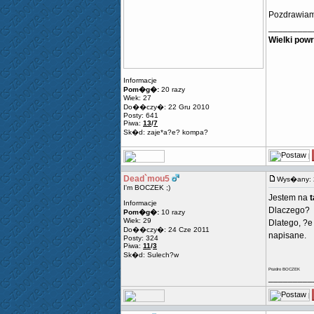
Pozdrawia
_________
Wielki powr
Informacje
Pom�g�:
20 razy
Wiek: 27
Do��czy�: 22 Gru 2010
Posty: 641
Piwa:
13
/
7
Sk�d: zaje*a?e? kompa?
Dead`mou5
Wys�any: 
I'm BOCZEK ;)
Jestem na
t
Informacje
Dlaczego?
Pom�g�:
10 razy
Wiek: 29
Dlatego, ?e
Do��czy�: 24 Cze 2011
napisane.
Posty: 324
Piwa:
11
/
3
Sk�d: Sulech?w
Pozdro BOCZEK
_________