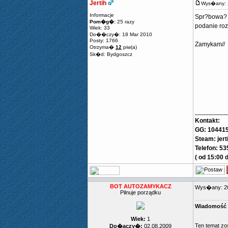
Jertih
Wys�any: 
Informacje
Spr?bowa?
Pom�g�:
25 razy
podanie roz
Wiek: 33
Do��czy�: 18 Mar 2010
Posty: 1766
Zamykam//
Otrzyma�
12
piw(a)
Sk�d: Bydgoszcz
_________
Kontakt:
GG: 10441
Steam: jert
Telefon: 5
( od 15:00 
BOT AUTOZAMYKACZ
Wys�any: 2
Pilnuje porządku
Wiadomość 
Wiek:
1
Ten temat z
Do�ączy�:
02.08.2009