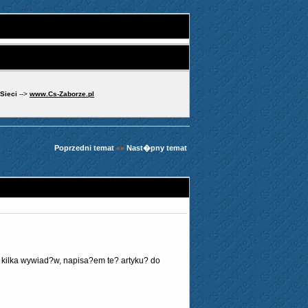
 Sieci
-->
www.Cs-Zaborze.pl
Poprzedni temat
Nast�pny temat
«»
 kilka wywiad?w, napisa?em te? artyku? do