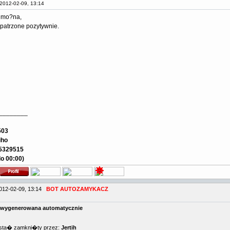
2012-02-09, 13:14
 mo?na,
patrzone pozytywnie.
________
503
iho
35329515
do 00:00)
012-02-09, 13:14
BOT AUTOZAMYKACZ
wygenerowana automatycznie
osta� zamkni�ty przez:
Jertih