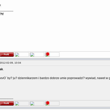
m
________
?t!
2012-02-09, 10:04
ak
.
 evO` by? ju? dziennikarzem i bardzo dobrze umie poprowadzi? wywiad, nawet w g
________