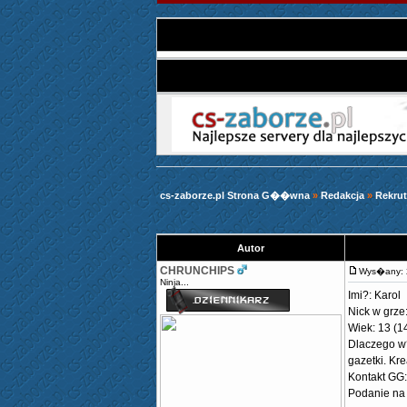
cs-zaborze.pl Strona G��wna
»
Redakcja
»
Rekrut
Autor
CHRUNCHIPS
Wys�any: 
Ninja...
Imi?: Karol
Nick w grze
Wiek: 13 (1
Dlaczego w?
gazetki. Kr
Kontakt GG:
Podanie na