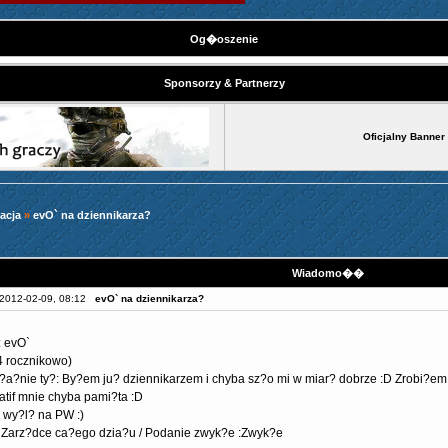
Og�oszenie
Sponsorzy & Partnerzy
Oficjalny Banner
acja
»
evO` na dziennikarza?
Wiadomo��
2012-02-09, 08:12
evO` na dziennikarza?
: evO`
4 rocznikowo)
a?nie ty?: By?em ju? dziennikarzem i chyba sz?o mi w miar? dobrze :D Zrobi?em
eatif mnie chyba pami?ta :D
 wy?l? na PW :)
 Zarz?dce ca?ego dzia?u / Podanie zwyk?e :Zwyk?e